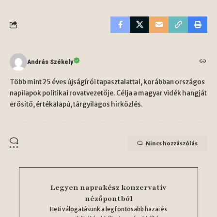
András Székely
Több mint 25 éves újságírói tapasztalattal, korábban országos
napilapok politikai rovatvezetője. Célja a magyar vidék hangját
erősítő, értékalapú, tárgyilagos hírközlés.
Nincs hozzászólás
Legyen naprakész konzervatív
nézőpontból
Heti válogatásunk a legfontosabb hazai és