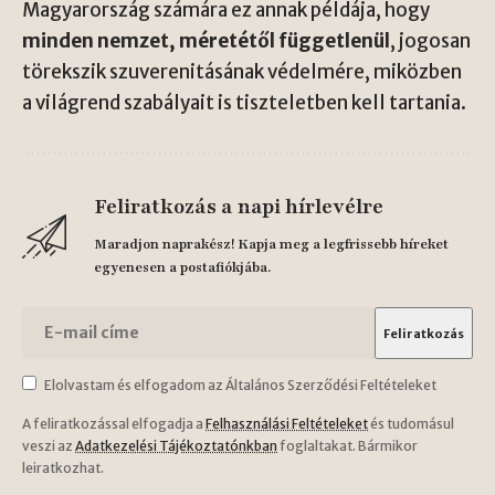
Magyarország számára ez annak példája, hogy
minden nemzet, méretétől függetlenül
, jogosan
törekszik szuverenitásának védelmére, miközben
a világrend szabályait is tiszteletben kell tartania.
Feliratkozás a napi hírlevélre
Maradjon naprakész! Kapja meg a legfrissebb híreket
egyenesen a postafiókjába.
Elolvastam és elfogadom az Általános Szerződési Feltételeket
A feliratkozással elfogadja a
Felhasználási Feltételeket
és tudomásul
veszi az
Adatkezelési Tájékoztatónkban
foglaltakat. Bármikor
leiratkozhat.