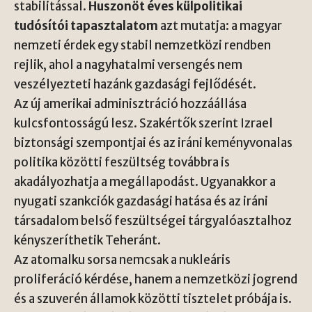
stabilitással.
Huszonöt éves külpolitikai
tudósítói tapasztalatom
azt mutatja: a magyar
nemzeti érdek egy stabil nemzetközi rendben
rejlik, ahol a nagyhatalmi versengés nem
veszélyezteti hazánk gazdasági fejlődését.
Az új amerikai adminisztráció hozzáállása
kulcsfontosságú lesz. Szakértők szerint Izrael
biztonsági szempontjai és az iráni keményvonalas
politika közötti feszültség továbbra is
akadályozhatja a megállapodást. Ugyanakkor a
nyugati szankciók gazdasági hatása és az iráni
társadalom belső feszültségei tárgyalóasztalhoz
kényszeríthetik Teheránt.
Az atomalku sorsa nemcsak a nukleáris
proliferáció kérdése, hanem a nemzetközi jogrend
és a szuverén államok közötti tisztelet próbája is.