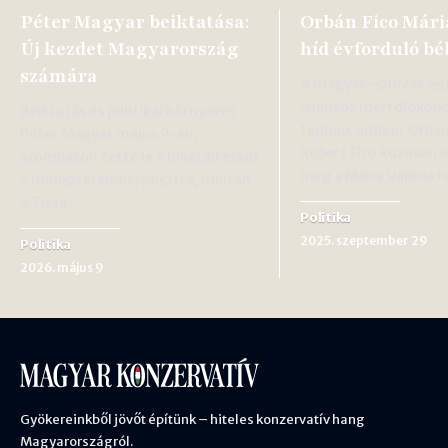
Péter Magyar beiktatása:
Orbán Fico Mári
Új kezdet Magyarország
híd évforduló b
számára
A magyar-szlovák e
jelentős mérföldkőhö
Beiktatás és politikai környezet
tegnap, amikor Orbán
Péter Magyar május 9-én,
Robert Fico közösen 
szombaton tette le a hivatali esküt
meg a Mária Valéria 
a miniszterelnöki posztra, miután
a Tisza…
Politika
2025. szeptember 29
Politika
2026. május 9
Gyökereinkből jövőt építünk – hiteles konzervatív hang
Magyarországról.