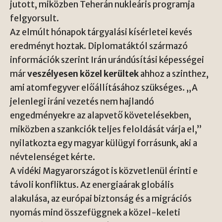
jutott, miközben Teherán nukleáris programja
felgyorsult.
Az elmúlt hónapok tárgyalási kísérletei kevés
eredményt hoztak. Diplomatáktól származó
információk szerint Irán urándúsítási képességei
már
veszélyesen közel kerültek
ahhoz a szinthez,
ami atomfegyver előállításához szükséges. „A
jelenlegi iráni vezetés nem hajlandó
engedményekre az alapvető követelésekben,
miközben a szankciók teljes feloldását várja el,”
nyilatkozta egy magyar külügyi forrásunk, aki a
névtelenséget kérte.
A vidéki Magyarországot is közvetlenül érinti e
távoli konfliktus. Az energiaárak globális
alakulása, az európai biztonság és a migrációs
nyomás mind összefüggnek a közel-keleti