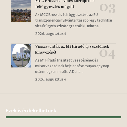
MCC Brussels: Nincs korrupció a
felfüggesztés mögött
Az MCC Brussels felfüggesztése az EU
transzparencia nyilvántartásából egy technikai
vita ürügyén szivárogtatták ki, mintha…
2026. augusztus 4
Visszavonták az M1 Híradó új vezetőinek
kinevezését
Az M1 Híradó frissített vezetésének és
műsorvezetőinek bejelentése csupán egy nap
után megsemmisült. A Duna…
2026. augusztus 4
Ezek is érdekelhetnek