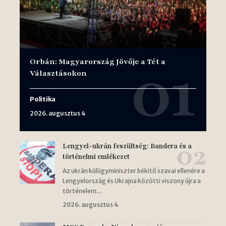
Orbán: Magyarország Jövője a Tét a
Választásokon
Politika
2026. augusztus 4
Lengyel-ukrán feszültség: Bandera és a
történelmi emlékezet
Az ukrán külügyminiszter békítő szavai ellenére a
Lengyelország és Ukrajna közötti viszony újra a
történelem…
2026. augusztus 4