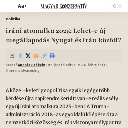
Aa
Politika
iráni atomalku 2025: Lehet-e új
megállapodás Nyugat és Irán között?
Szerző
Utoljára frissítve: 2026. február 13
András Székely
2 perces olvasmány
A közel-keleti geopolitika egyik legégetőbb
kérdése újra napirendre került: van-e reális esély
egy új iráni atomalkura 2025-ben? A Trump-
adminisztráció 2018-as egyoldalú kilépése óta a
nemzetközi közösség és Irán viszonya mélypontra