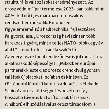
strukturális változásokat eredményezett. Az
orosz védelmi ipar termelése 2023-ban több mint
40%-kal nőtt, és mára háromműszakos
rendszerben működik. Különösen
figyelemreméltó a haditechnikai fejlesztések
felgyorsulása. „Oroszország havi szinten több
harckocsit gyárt, mint a teljes NATO-blokk egy év
alatt” – emelte ki a francia szakértő.
Az energiaszektor átrendeződése is jól mutatja az
alkalmazkodóképességet. „Miközben európai
partnereik kiestek, az oroszok rendkívül gyorsan
találtak új piacokat Indiában és Kínában. Ez
történelmi léptékű keleti fordulat” – vélekedett
Sapir. Az orosz költségvetés bevételei így
hosszabb távon is biztosítottnak látszanak.
A háború elhúzódásával az orosz társadalom is