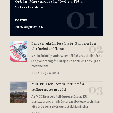
Orbán: Magyarország Jövője a Tét a
Választásokon
Politika
2026. augusztus 4
Lengyel-ukrán feszültség: Bandera és a
történelmi emlékezet
Az ukrán külügyminiszter békítő szavai ellenére a
Lengyelország és Ukrajna közötti viszony újra a
történelem…
2026. augusztus 4
MCC Brussels: Nincs korrupció a
felfüggesztés mögött
Az MCC Brussels felfüggesztése az EU
transzparencia nyilvántartásából egy technikai
vita ürügyén szivárogtatták ki, mintha…