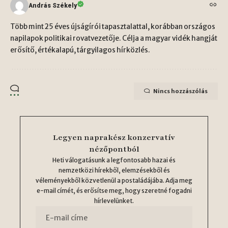
András Székely
Több mint 25 éves újságírói tapasztalattal, korábban országos
napilapok politikai rovatvezetője. Célja a magyar vidék hangját
erősítő, értékalapú, tárgyilagos hírközlés.
Nincs hozzászólás
Legyen naprakész konzervatív
nézőpontból
Heti válogatásunk a legfontosabb hazai és
nemzetközi hírekből, elemzésekből és
véleményekből közvetlenül a postaládájába. Adja meg
e-mail címét, és erősítse meg, hogy szeretné fogadni
hírlevelünket.