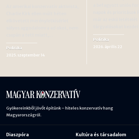
a befagyott uniós for
Az amerikai konzervatív aktivista,
napok és prioritások
Charlie Kirk ellen múlt héten
már az eskü letételé
elkövetett merényletkísérlet
tárgyalásokat kezde
súlyos aggodalomra ad okot, nem
csupán a tett miatt,…
Politika
2026. április 22
Politika
2025. szeptember 14
Gyökereinkből jövőt építünk – hiteles konzervatív hang
Magyarországról.
Diaszpóra
Kultúra és társadalom