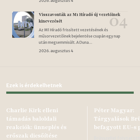
2026. augusztus 4
Visszavonták az M1 Híradó új vezetőinek
kinevezését
Az M1 Híradó frissített vezetésének és
műsorvezetőinek bejelentése csupán egy nap
után megsemmisült. A Duna…
2026. augusztus 4
Ezek is érdekelhetnek
Charlie Kirk elleni
Péter Magyar:
támadás baloldali
Tárgyalások Brü
reakciók: ünneplés és
befagyott EU-s 
erőszak dicsőítése
Brüsszellel folytatot