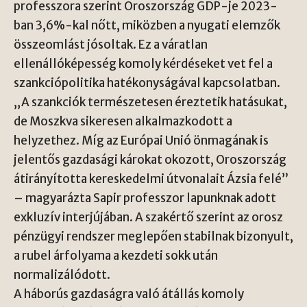
professzora szerint Oroszország GDP-je 2023-
ban 3,6%-kal nőtt, miközben a nyugati elemzők
összeomlást jósoltak. Ez a váratlan
ellenállóképesség komoly kérdéseket vet fel a
szankciópolitika hatékonyságával kapcsolatban.
„A szankciók természetesen éreztetik hatásukat,
de Moszkva sikeresen alkalmazkodott a
helyzethez. Míg az Európai Unió önmagának is
jelentős gazdasági károkat okozott, Oroszország
átirányította kereskedelmi útvonalait Ázsia felé”
– magyarázta Sapir professzor lapunknak adott
exkluzív interjújában. A szakértő szerint az orosz
pénzügyi rendszer meglepően stabilnak bizonyult,
a rubel árfolyama a kezdeti sokk után
normalizálódott.
A háborús gazdaságra való átállás komoly