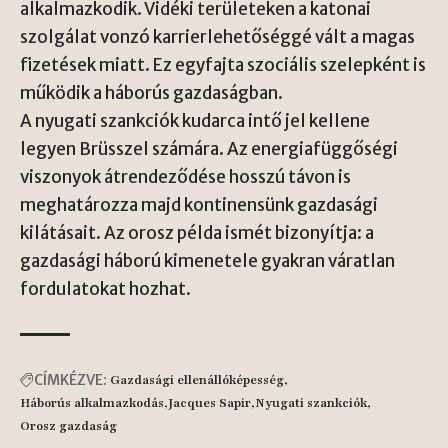
alkalmazkodik. Vidéki területeken a katonai
szolgálat vonzó karrierlehetőséggé vált a magas
fizetések miatt. Ez egyfajta szociális szelepként is
működik a háborús gazdaságban.
A nyugati szankciók kudarca intő jel kellene
legyen Brüsszel számára. Az energiafüggőségi
viszonyok átrendeződése hosszú távon is
meghatározza majd kontinensünk gazdasági
kilátásait. Az orosz példa ismét bizonyítja: a
gazdasági háború kimenetele gyakran váratlan
fordulatokat hozhat.
CÍMKÉZVE:
Gazdasági ellenállóképesség
Háborús alkalmazkodás
Jacques Sapir
Nyugati szankciók
Orosz gazdaság