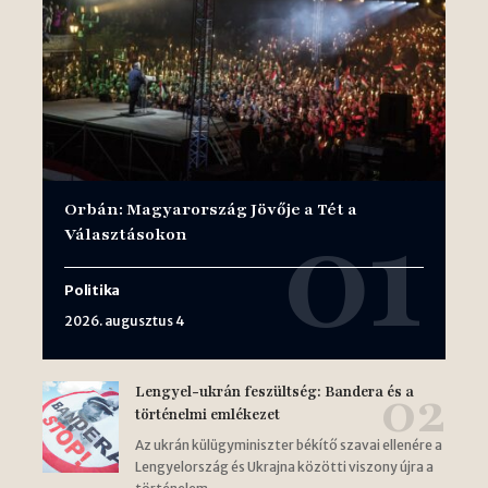
Orbán: Magyarország Jövője a Tét a
Választásokon
Politika
2026. augusztus 4
Lengyel-ukrán feszültség: Bandera és a
történelmi emlékezet
Az ukrán külügyminiszter békítő szavai ellenére a
Lengyelország és Ukrajna közötti viszony újra a