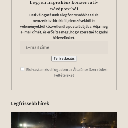
Legyen naprakész konzervatív
nézőpontból
Heti válogatásunk a legfontosabb hazai és
nemzetközi hírekből, elemzésekből és
véleményekből közvetlenül a postaládájába. Adja meg
e-mail címét, és erősítse meg, hogy szeretné fogadni
hírlevelünket.
Elolvastam és elfogadom az Általános Szerződési
Feltételeket
Legfrissebb hírek