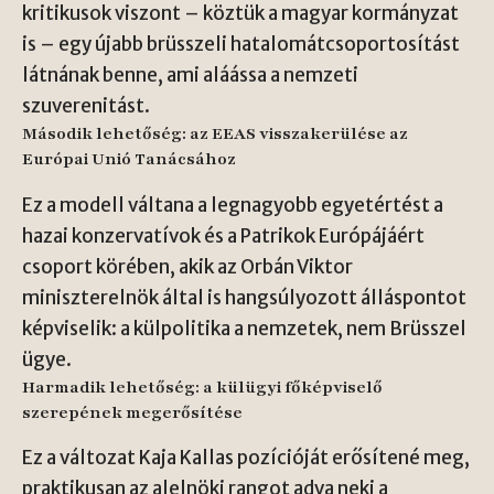
kritikusok viszont – köztük a magyar kormányzat
is – egy újabb brüsszeli hatalomátcsoportosítást
látnának benne, ami aláássa a nemzeti
szuverenitást.
Második lehetőség: az EEAS visszakerülése az
Európai Unió Tanácsához
Ez a modell váltana a legnagyobb egyetértést a
hazai konzervatívok és a Patrikok Európájáért
csoport körében, akik az Orbán Viktor
miniszterelnök által is hangsúlyozott álláspontot
képviselik: a külpolitika a nemzetek, nem Brüsszel
ügye.
Harmadik lehetőség: a külügyi főképviselő
szerepének megerősítése
Ez a változat Kaja Kallas pozícióját erősítené meg,
praktikusan az alelnöki rangot adva neki a