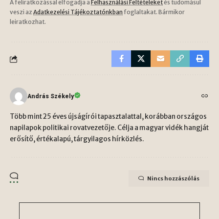
A feliratkozással elfogadja a
Felhasználási Feltételeket
és tudomásul
veszi az
Adatkezelési Tájékoztatónkban
foglaltakat. Bármikor
leiratkozhat.
András Székely
Több mint 25 éves újságírói tapasztalattal, korábban országos
napilapok politikai rovatvezetője. Célja a magyar vidék hangját
erősítő, értékalapú, tárgyilagos hírközlés.
Nincs hozzászólás