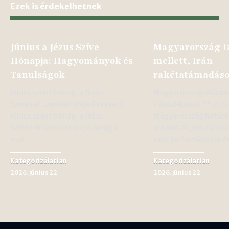
Ezek is érdekelhetnek
Június a Jézus Szíve
Magyarország I
Hónapja: Hagyományok és
mellett, Irán
Tanulságok
rakétatámadások
Június szent hónap, a Jézus
Magyarország álláspo
Szívének szentelt ideje Bevezető
válaszlépések "" Artic
Június szent hónap, a Jézus
Magyarország határoz
Szívének szentelt ideje. Amíg a
oldalán áll, miután Ir
mai…
este ballisztikus rak
Kategorizálatlan
Kategorizálatlan
2026. június 22
2026. június 22