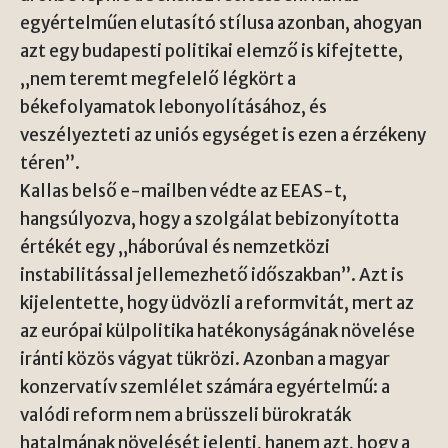
egyértelműen elutasító stílusa azonban, ahogyan
azt egy budapesti politikai elemző is kifejtette,
„nem teremt megfelelő légkört a
békefolyamatok lebonyolításához, és
veszélyezteti az uniós egységet is ezen a érzékeny
téren”.
Kallas belső e-mailben védte az EEAS-t,
hangsúlyozva, hogy a szolgálat bebizonyította
értékét egy „háborúval és nemzetközi
instabilitással jellemezhető időszakban”. Azt is
kijelentette, hogy üdvözli a reformvitát, mert az
az európai külpolitika hatékonyságának növelése
iránti közös vágyat tükrözi. Azonban a magyar
konzervatív szemlélet számára egyértelmű: a
valódi reform nem a brüsszeli bürokraták
hatalmának növelését jelenti, hanem azt, hogy a