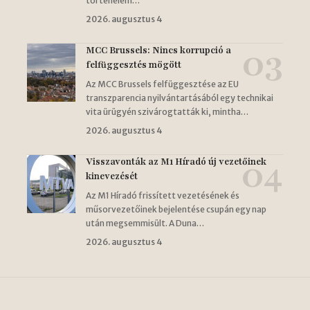
történelem…
2026. augusztus 4
MCC Brussels: Nincs korrupció a
felfüggesztés mögött
Az MCC Brussels felfüggesztése az EU
transzparencia nyilvántartásából egy technikai
vita ürügyén szivárogtatták ki, mintha…
2026. augusztus 4
Visszavonták az M1 Híradó új vezetőinek
kinevezését
Az M1 Híradó frissített vezetésének és
műsorvezetőinek bejelentése csupán egy nap
után megsemmisült. A Duna…
2026. augusztus 4