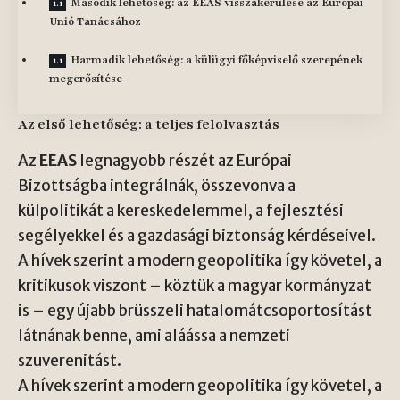
Második lehetőség: az EEAS visszakerülése az Európai
Unió Tanácsához
Harmadik lehetőség: a külügyi főképviselő szerepének
megerősítése
Az első lehetőség: a teljes felolvasztás
Az
EEAS
legnagyobb részét az Európai
Bizottságba integrálnák, összevonva a
külpolitikát a kereskedelemmel, a fejlesztési
segélyekkel és a gazdasági biztonság kérdéseivel.
A hívek szerint a modern geopolitika így követel, a
kritikusok viszont – köztük a magyar kormányzat
is – egy újabb brüsszeli hatalomátcsoportosítást
látnának benne, ami aláássa a nemzeti
szuverenitást.
A hívek szerint a modern geopolitika így követel, a