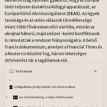
Németország nyomást gyakorol, hogy az Európai
Unió teljesen átalakítsa külügyi apparátusát, az
Európai Külső Akciószolgálatot (
EEAS
). Az ügyek
lassúsága és az uniós válaszok töredékessége
miatt több fővárosban nőtt a kritika, miután az
ukrajnai háború, majd a közel-keleti konfliktusok
is rámutattak a rendszer hiányosságaira. A belső
francia dokumentum, amelyet a Financial Times és
a Reuters is közölni fog, három lehetséges
útfelvetést tár a tagállamok elé.
Tartalom
A külpolitika jövője körüli vita Brüsszelben
Az első lehetőség: a teljes felolvasztás