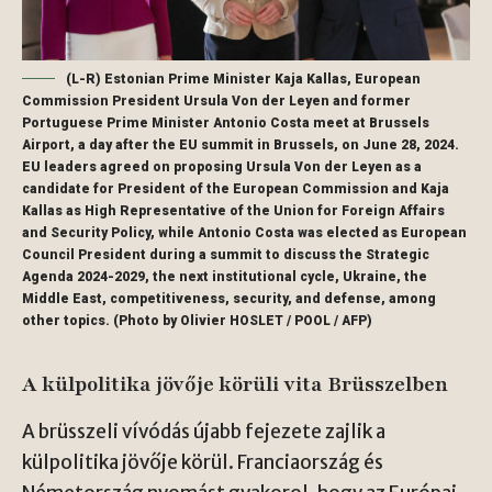
(L-R) Estonian Prime Minister Kaja Kallas, European
Commission President Ursula Von der Leyen and former
Portuguese Prime Minister Antonio Costa meet at Brussels
Airport, a day after the EU summit in Brussels, on June 28, 2024.
EU leaders agreed on proposing Ursula Von der Leyen as a
candidate for President of the European Commission and Kaja
Kallas as High Representative of the Union for Foreign Affairs
and Security Policy, while Antonio Costa was elected as European
Council President during a summit to discuss the Strategic
Agenda 2024-2029, the next institutional cycle, Ukraine, the
Middle East, competitiveness, security, and defense, among
other topics. (Photo by Olivier HOSLET / POOL / AFP)
A külpolitika jövője körüli vita Brüsszelben
A brüsszeli vívódás újabb fejezete zajlik a
külpolitika jövője körül. Franciaország és