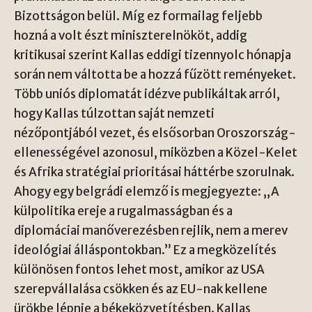
Bizottságon belül. Míg ez formailag feljebb
hozná a volt észt miniszterelnököt, addig
kritikusai szerint Kallas eddigi tizennyolc hónapja
során nem váltotta be a hozzá fűzött reményeket.
Több uniós diplomatát idézve publikáltak arról,
hogy Kallas túlzottan saját nemzeti
nézőpontjából vezet, és elsősorban Oroszország-
ellenességével azonosul, miközben a Közel-Kelet
és Afrika stratégiai prioritásai háttérbe szorulnak.
Ahogy egy belgrádi elemző is megjegyezte: „A
külpolitika ereje a rugalmasságban és a
diplomáciai manőverezésben rejlik, nem a merev
ideológiai álláspontokban.” Ez a megközelítés
különösen fontos lehet most, amikor az USA
szerepvállalása csökken és az EU-nak kellene
ürökbe lépnie a békeközvetítésben. Kallas