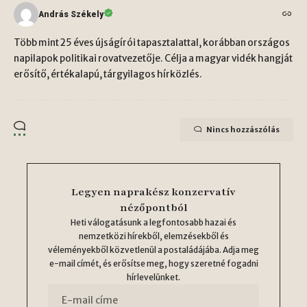
András Székely
Több mint 25 éves újságírói tapasztalattal, korábban országos
napilapok politikai rovatvezetője. Célja a magyar vidék hangját
erősítő, értékalapú, tárgyilagos hírközlés.
Nincs hozzászólás
Legyen naprakész konzervatív
nézőpontból
Heti válogatásunk a legfontosabb hazai és
nemzetközi hírekből, elemzésekből és
véleményekből közvetlenül a postaládájába. Adja meg
e-mail címét, és erősítse meg, hogy szeretné fogadni
hírlevelünket.