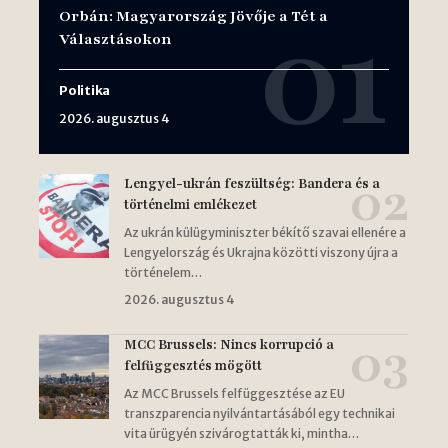
Orbán: Magyarország Jövője a Tét a
Választásokon
Politika
2026. augusztus 4
Lengyel-ukrán feszültség: Bandera és a
történelmi emlékezet
Az ukrán külügyminiszter békítő szavai ellenére a
Lengyelország és Ukrajna közötti viszony újra a
történelem…
2026. augusztus 4
MCC Brussels: Nincs korrupció a
felfüggesztés mögött
Az MCC Brussels felfüggesztése az EU
transzparencia nyilvántartásából egy technikai
vita ürügyén szivárogtatták ki, mintha…