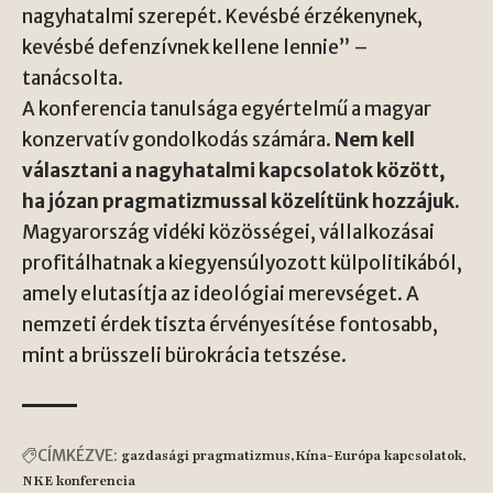
nagyhatalmi szerepét. Kevésbé érzékenynek,
kevésbé defenzívnek kellene lennie” –
tanácsolta.
A konferencia tanulsága egyértelmű a magyar
konzervatív gondolkodás számára.
Nem kell
választani a nagyhatalmi kapcsolatok között,
ha józan pragmatizmussal közelítünk hozzájuk.
Magyarország vidéki közösségei, vállalkozásai
profitálhatnak a kiegyensúlyozott külpolitikából,
amely elutasítja az ideológiai merevséget. A
nemzeti érdek tiszta érvényesítése fontosabb,
mint a brüsszeli bürokrácia tetszése.
CÍMKÉZVE:
gazdasági pragmatizmus
Kína-Európa kapcsolatok
NKE konferencia