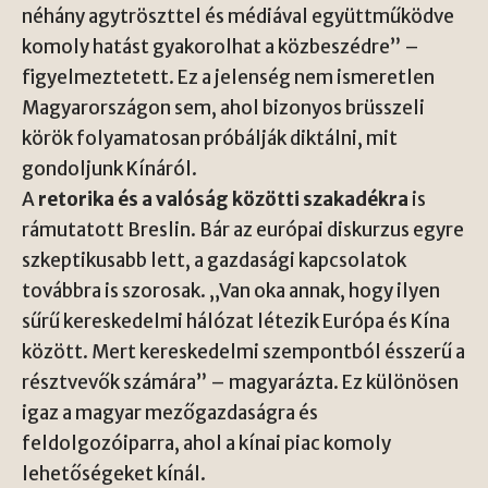
néhány agytröszttel és médiával együttműködve
komoly hatást gyakorolhat a közbeszédre” –
figyelmeztetett. Ez a jelenség nem ismeretlen
Magyarországon sem, ahol bizonyos brüsszeli
körök folyamatosan próbálják diktálni, mit
gondoljunk Kínáról.
A
retorika és a valóság közötti szakadékra
is
rámutatott Breslin. Bár az európai diskurzus egyre
szkeptikusabb lett, a gazdasági kapcsolatok
továbbra is szorosak. „Van oka annak, hogy ilyen
sűrű kereskedelmi hálózat létezik Európa és Kína
között. Mert kereskedelmi szempontból ésszerű a
résztvevők számára” – magyarázta. Ez különösen
igaz a magyar mezőgazdaságra és
feldolgozóiparra, ahol a kínai piac komoly
lehetőségeket kínál.