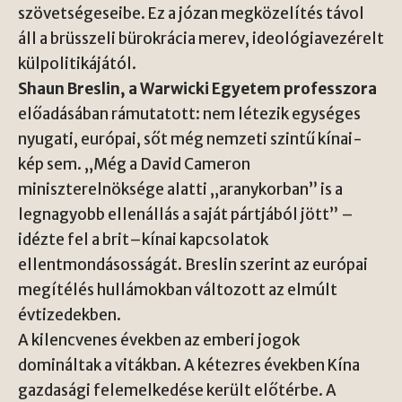
szövetségeseibe. Ez a józan megközelítés távol
áll a brüsszeli bürokrácia merev, ideológiavezérelt
külpolitikájától.
Shaun Breslin, a Warwicki Egyetem professzora
előadásában rámutatott: nem létezik egységes
nyugati, európai, sőt még nemzeti szintű kínai-
kép sem. „Még a David Cameron
miniszterelnöksége alatti „aranykorban” is a
legnagyobb ellenállás a saját pártjából jött” –
idézte fel a brit–kínai kapcsolatok
ellentmondásosságát. Breslin szerint az európai
megítélés hullámokban változott az elmúlt
évtizedekben.
A kilencvenes években az emberi jogok
domináltak a vitákban. A kétezres években Kína
gazdasági felemelkedése került előtérbe. A