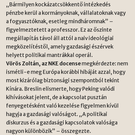
„Bármilyen kockázatcsökkentő intézkedés
pénzbe kerül a kormányoknak, vállalatoknak vagy
a fogyasztóknak, esetleg mindháromnak” –
figyelmeztetett a professzor. Ez az őszinte
megállapítás távol áll attól a naiv ideológiai
megközelítéstől, amely gazdasági észérvek
helyett politikai mantrákkal operál.
Vörös Zoltán, az NKE docense
megkérdezte: nem
ismétli-e meg Európa korábbi hibáját azzal, hogy
most kizárólag biztonsági szempontból tekint
Kínára. Breslin elismerte, hogy Peking valódi
kihívásokat jelent, de a kapcsolat pusztán
fenyegetésként való kezelése figyelmen kívül
hagyja a gazdasági valóságot. „A politikai
diskurzus és a gazdasági kapcsolatok valósága
nagyon különbözik” – összegezte.