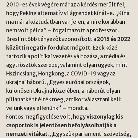
2010-es évek végére már az a kérdés merült fel,
hogy Peking alternatív világrendet kínál-e. „Kína
ma már a köztudatban van jelen, amire korábban
nem volt példa” – fogalmazott a professzor.
Breslin több tényezőt azonosított a
2015 és 2022
közötti negatív fordulat
mögött. Ezek közé
tartozik a politikai vezetés változása, a média és
agytrösztök szerepe, valamint olyan ügyek, mint
Hszincsiang, Hongkong, a COVID-19 vagy az
ukrajnai háború. „Egyes európai országok,
különösen Ukrajna közelében, a háborút olyan
pillanatként élték meg, amikor választani kell:
velünk vagy ellenünk” – mondta.
Fontos megfigyelése volt, hogy
viszonylag kis
csoportok is jelentősen befolyásolhatják a
nemzeti vitákat.
„Egy szűk parlamenti szövetség,