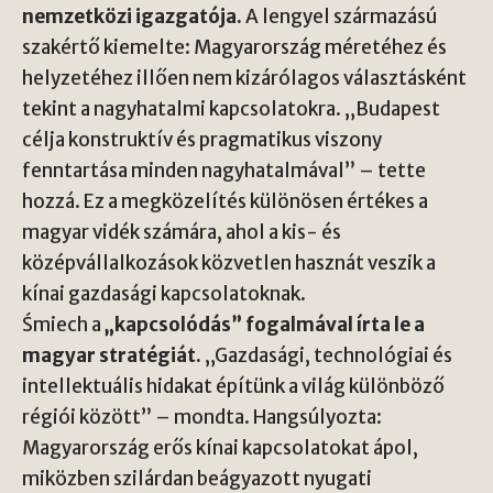
nemzetközi igazgatója.
A lengyel származású
szakértő kiemelte: Magyarország méretéhez és
helyzetéhez illően nem kizárólagos választásként
tekint a nagyhatalmi kapcsolatokra. „Budapest
célja konstruktív és pragmatikus viszony
fenntartása minden nagyhatalmával” – tette
hozzá. Ez a megközelítés különösen értékes a
magyar vidék számára, ahol a kis- és
középvállalkozások közvetlen hasznát veszik a
kínai gazdasági kapcsolatoknak.
Śmiech a
„kapcsolódás” fogalmával írta le a
magyar stratégiát.
„Gazdasági, technológiai és
intellektuális hidakat építünk a világ különböző
régiói között” – mondta. Hangsúlyozta:
Magyarország erős kínai kapcsolatokat ápol,
miközben szilárdan beágyazott nyugati