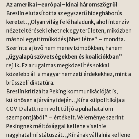
Az
amerikai–európai–kínai háromszögről
Breslin elutasította az egyszerű hidegháborús
keretet. „Olyan világ felé haladunk, ahol intenzív
nézeteltérések lehetnek egy területen, miközben
máshol együttműködés jöhet létre” – mondta.
Szerinte a jövő nem merev tömbökben, hanem
„ügyalapú szövetségekben és koalíciókban”
rejlik. Ez a rugalmas megközelítés sokkal
közelebb áll a magyar nemzeti érdekekhez, mint a
brüsszeli diktatúra.
Breslin kritizálta Peking kommunikációját is,
különösen a járvány idején. „Kína külpolitikája a
COVID alatt nem volt túl jó a puha hatalom
szempontjából” – értékelt. Véleménye szerint
Pekingnek méltósággal kellene viselnie
nagyhatalmi státuszát. „Kínának vállalnia kellene