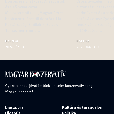
Döntés és nyilatkozat Álláspontok
Orosz Győzelem nap r
és első nyilatkozat
biztonsági intézkedé
Miniszterelnökünk, Magyar Péter
hadművelet és a pszic
határozott lépésről döntött. Ha
hatás Az orosz Győze
Köztársasági Elnökünk, Sulyok
rendkívüli biztonsági
Tamás nem mond…
intézkedései…
Politika
Politika
2026. június 1
2026. május 10
Gyökereinkből jövőt építünk – hiteles konzervatív hang
Magyarországról.
Diaszpóra
Kultúra és társadalom
Filozófia
Politika