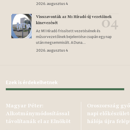
2026. augusztus 4
Visszavonták az M1 Híradó új vezetőinek
kinevezését
Az M1 Híradó frissített vezetésének és
műsorvezetőinek bejelentése csupán egy nap
után megsemmisült. A Duna…
2026. augusztus 4
Ezek is érdekelhetnek
Magyar Péter:
Oroszország gy
Alkotmánymódosítással
napi előkészület
távolítanák el az Elnököt
hálója újra felép