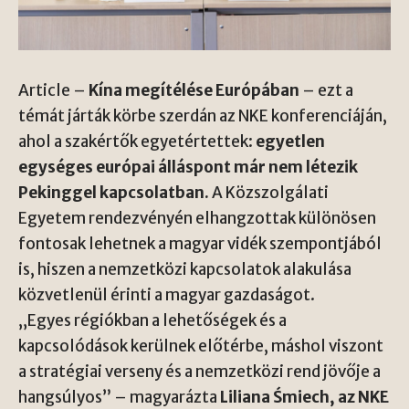
Article –
Kína megítélése Európában
– ezt a
témát járták körbe szerdán az NKE konferenciáján,
ahol a szakértők egyetértettek:
egyetlen
egységes európai álláspont már nem létezik
Pekinggel kapcsolatban.
A Közszolgálati
Egyetem rendezvényén elhangzottak különösen
fontosak lehetnek a magyar vidék szempontjából
is, hiszen a nemzetközi kapcsolatok alakulása
közvetlenül érinti a magyar gazdaságot.
„Egyes régiókban a lehetőségek és a
kapcsolódások kerülnek előtérbe, máshol viszont
a stratégiai verseny és a nemzetközi rend jövője a
hangsúlyos” – magyarázta
Liliana Śmiech, az NKE