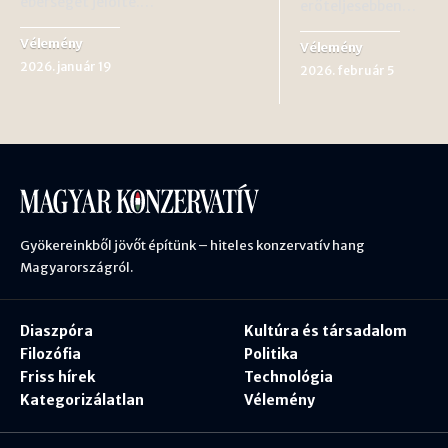
éberséget jelölte.…
erőteljesebben…
Vélemény
Vélemény
2026. január 19
2026. február 5
Gyökereinkből jövőt építünk – hiteles konzervatív hang
Magyarországról.
Diaszpóra
Kultúra és társadalom
Filozófia
Politika
Friss hírek
Technológia
Kategorizálatlan
Vélemény