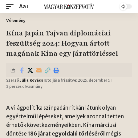
Aa
Vélemény
Kína Japán Tajvan diplomáciai
feszültség 2024: Hogyan ártott
magának Kína egy járattörléssel
Szerző
Utoljára frissítve: 2025. december 5
Júlia Kovács
2 perces olvasmány
A világpolitika színpadán ritkán látunk olyan
egyértelmű lépéseket, amelyek azonnal tetten
érhetők következményeikben. Kína márciusi
döntése
186 járat egyoldalú törléséről
mégis