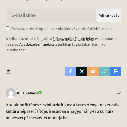
Elolvastam és elfogadom az Általános Szerződési Feltételeket
A feliratkozással elfogadja a
Felhasználási Feltételeket
és tudomásul
veszi az
Adatkezelési Tájékoztatónkban
foglaltakat. Bármikor
leiratkozhat.
Júlia Kovács
Irodalomtörténész, színházkritikus; a keresztény‑konzervatív
kultúra népszerűsítője. Írásaiban a hagyomány és a kortárs
művészet párbeszédét mutatja be.