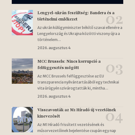
Lengyel-ukrán feszültség: Bandera és a
történelmi emlékezet
Az ukrán külügyminiszter békítő szavai ellenére a
Lengyelország és Ukrajna közötti viszony újra a
történelem…
2026. augusztus 4
MCC Brussels: Nincs korrupció a
felfüggesztés mögött
Az MCC Brussels felfüggesztése az EU
transzparencia nyilvántartásából egy technikai
vita ürügyén szivárogtatták ki, mintha…
2026. augusztus 4
Visszavonták az M1 Híradó új vezetőinek
kinevezését
Az M1 Híradó frissített vezetésének és
műsorvezetőinek bejelentése csupán egy nap