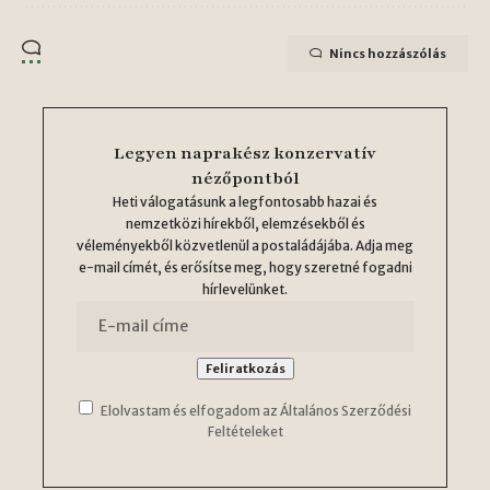
Nincs hozzászólás
Legyen naprakész konzervatív
nézőpontból
Heti válogatásunk a legfontosabb hazai és
nemzetközi hírekből, elemzésekből és
véleményekből közvetlenül a postaládájába. Adja meg
e-mail címét, és erősítse meg, hogy szeretné fogadni
hírlevelünket.
Elolvastam és elfogadom az Általános Szerződési
Feltételeket