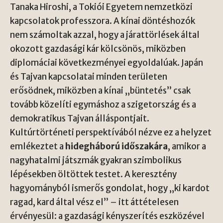
Tanaka Hiroshi, a Tokiói Egyetem nemzetközi
kapcsolatok professzora. A kínai döntéshozók
nem számoltak azzal, hogy a járattörlések által
okozott gazdasági kár kölcsönös, miközben
diplomáciai következményei egyoldalúak. Japán
és Tajvan kapcsolatai minden területen
erősödnek, miközben a kínai „büntetés” csak
tovább közelíti egymáshoz a szigetország és a
demokratikus Tajvan álláspontjait.
Kultúrtörténeti perspektívából nézve ez a helyzet
emlékeztet a
hidegháború időszakára
, amikor a
nagyhatalmi játszmák gyakran szimbolikus
lépésekben öltöttek testet. A keresztény
hagyományból ismerős gondolat, hogy „ki kardot
ragad, kard által vész el” – itt áttételesen
érvényesül: a gazdasági kényszerítés eszközével