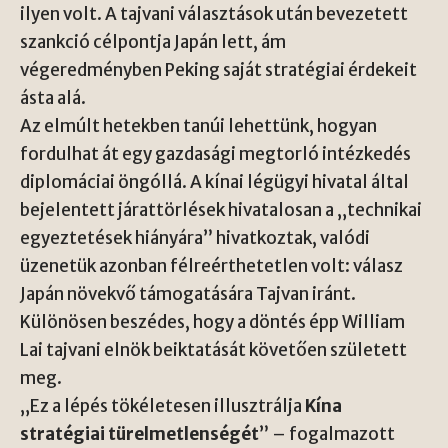
ilyen volt. A tajvani választások után bevezetett
szankció célpontja Japán lett, ám
végeredményben Peking saját stratégiai érdekeit
ásta alá.
Az elmúlt hetekben tanúi lehettünk, hogyan
fordulhat át egy gazdasági megtorló intézkedés
diplomáciai öngóllá. A kínai légügyi hivatal által
bejelentett járattörlések hivatalosan a „technikai
egyeztetések hiányára” hivatkoztak, valódi
üzenetük azonban félreérthetetlen volt: válasz
Japán növekvő támogatására Tajvan iránt.
Különösen beszédes, hogy a döntés épp William
Lai tajvani elnök beiktatását követően született
meg.
„Ez a lépés tökéletesen illusztrálja
Kína
stratégiai türelmetlenségét
” – fogalmazott