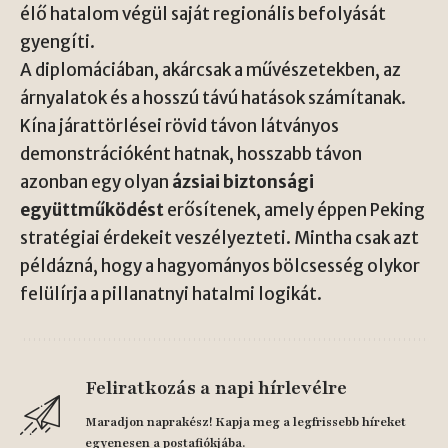
élő hatalom végül saját regionális befolyását
gyengíti.
A diplomáciában, akárcsak a művészetekben, az
árnyalatok és a hosszú távú hatások számítanak.
Kína járattörlései rövid távon látványos
demonstrációként hatnak, hosszabb távon
azonban egy olyan
ázsiai biztonsági
együttműködést
erősítenek, amely éppen Peking
stratégiai érdekeit veszélyezteti. Mintha csak azt
példázná, hogy a hagyományos bölcsesség olykor
felülírja a pillanatnyi hatalmi logikát.
Feliratkozás a napi hírlevélre
Maradjon naprakész! Kapja meg a legfrissebb híreket
egyenesen a postafiókjába.