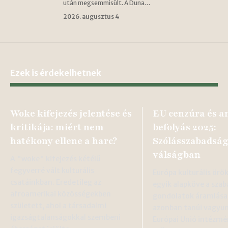
után megsemmisült. A Duna…
2026. augusztus 4
Ezek is érdekelhetnek
Woke kifejezés jelentése és
EU cenzúra és a
kritikája: miért nem
befolyás 2025:
hatékony ellene a harc?
Szólásszabadsá
válságban
A "woke" kifejezés kétélű
fegyverré vált kulturális
Európa kulturális ör
csatáinkban. Eredetileg az
egyik alapköve a szab
afroamerikai közösségekben
gondolatok áramlása
született, ahol a társadalmi
azonban tanúi vagyun
igazságtalanságokkal szembeni
Európai Unió intézmé