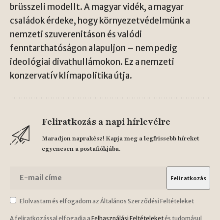
brüsszeli modellt. A magyar vidék, a magyar
családok érdeke, hogy környezetvédelmünk a
nemzeti szuverenitáson és valódi
fenntarthatóságon alapuljon – nem pedig
ideológiai divathullámokon. Ez a nemzeti
konzervatív klímapolitika útja.
Feliratkozás a napi hírlevélre
Maradjon naprakész! Kapja meg a legfrissebb híreket
egyenesen a postafiókjába.
Elolvastam és elfogadom az Általános Szerződési Feltételeket
A feliratkozással elfogadja a
Felhasználási Feltételeket
és tudomásul