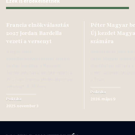
Ezek is érdekelhetnek
Francia elnökválasztás
Péter Magyar be
2027 Jordan Bardella
Új kezdet Magy
vezeti a versenyt
számára
A legfrissebb
Beiktatás és politika
közvéleménykutatások szerint
Péter Magyar május 
Jordan Bardella, a Nemzeti
szombaton tette le a 
Tömörülés fiatal elnöke vezeti a
a miniszterelnöki pos
2027-es francia elnökválasztási
a Tisza…
versenyt. A 28 éves…
Politika
Politika
2026. május 9
2025. november 3