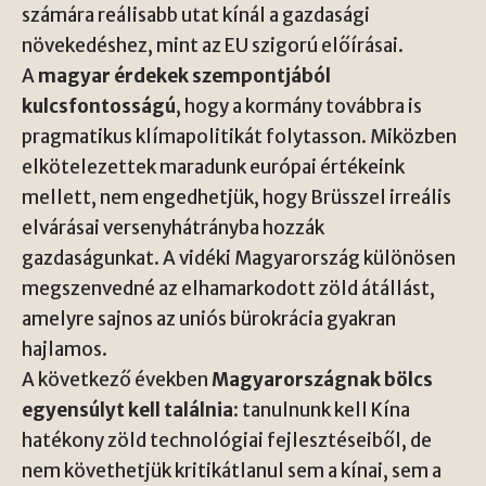
számára reálisabb utat kínál a gazdasági
növekedéshez, mint az EU szigorú előírásai.
A
magyar érdekek szempontjából
kulcsfontosságú
, hogy a kormány továbbra is
pragmatikus klímapolitikát folytasson. Miközben
elkötelezettek maradunk európai értékeink
mellett, nem engedhetjük, hogy Brüsszel irreális
elvárásai versenyhátrányba hozzák
gazdaságunkat. A vidéki Magyarország különösen
megszenvedné az elhamarkodott zöld átállást,
amelyre sajnos az uniós bürokrácia gyakran
hajlamos.
A következő években
Magyarországnak bölcs
egyensúlyt kell találnia
: tanulnunk kell Kína
hatékony zöld technológiai fejlesztéseiből, de
nem követhetjük kritikátlanul sem a kínai, sem a