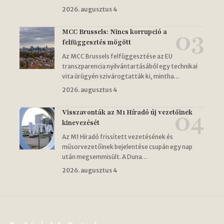
2026. augusztus 4
MCC Brussels: Nincs korrupció a
felfüggesztés mögött
Az MCC Brussels felfüggesztése az EU
transzparencia nyilvántartásából egy technikai
vita ürügyén szivárogtatták ki, mintha…
2026. augusztus 4
Visszavonták az M1 Híradó új vezetőinek
kinevezését
Az M1 Híradó frissített vezetésének és
műsorvezetőinek bejelentése csupán egy nap
után megsemmisült. A Duna…
2026. augusztus 4