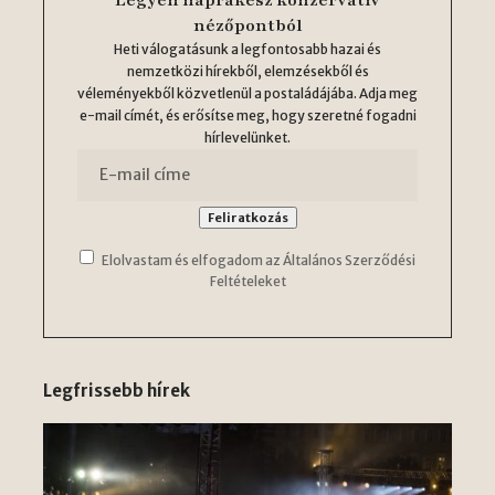
nézőpontból
Heti válogatásunk a legfontosabb hazai és
nemzetközi hírekből, elemzésekből és
véleményekből közvetlenül a postaládájába. Adja meg
e-mail címét, és erősítse meg, hogy szeretné fogadni
hírlevelünket.
Elolvastam és elfogadom az Általános Szerződési
Feltételeket
Legfrissebb hírek