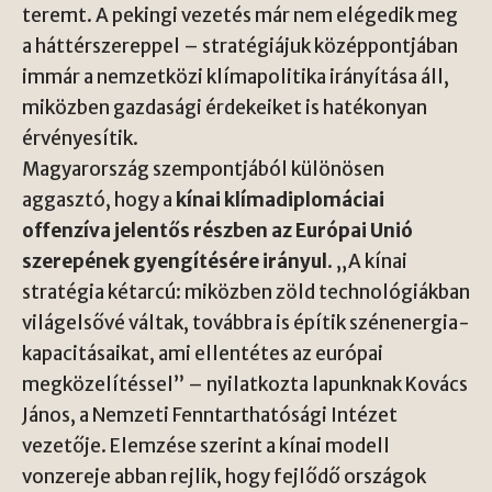
teremt. A pekingi vezetés már nem elégedik meg
a háttérszereppel – stratégiájuk középpontjában
immár a nemzetközi klímapolitika irányítása áll,
miközben gazdasági érdekeiket is hatékonyan
érvényesítik.
Magyarország szempontjából különösen
aggasztó, hogy a
kínai klímadiplomáciai
offenzíva jelentős részben az Európai Unió
szerepének gyengítésére irányul
. „A kínai
stratégia kétarcú: miközben zöld technológiákban
világelsővé váltak, továbbra is építik szénenergia-
kapacitásaikat, ami ellentétes az európai
megközelítéssel” – nyilatkozta lapunknak Kovács
János, a Nemzeti Fenntarthatósági Intézet
vezetője. Elemzése szerint a kínai modell
vonzereje abban rejlik, hogy fejlődő országok