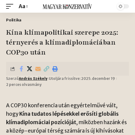
Aa
Politika
Kína klímapolitikai szerepe 2025:
térnyerés a klímadiplomáciában
COP30 után
Szerző
Utoljára frissítve: 2025. december 19
András Székely
2 perces olvasmány
A COP30 konferencia után egyértelművé vált,
hogy
Kína tudatos lépésekkel erősíti globális
klímadiplomáciai pozícióját
, miközben hazánk és
a közép-európai térség számára is új kihívásokat