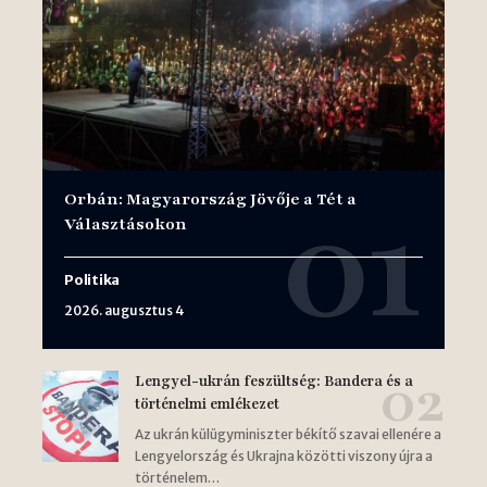
Orbán: Magyarország Jövője a Tét a
Választásokon
Politika
2026. augusztus 4
Lengyel-ukrán feszültség: Bandera és a
történelmi emlékezet
Az ukrán külügyminiszter békítő szavai ellenére a
Lengyelország és Ukrajna közötti viszony újra a
történelem…