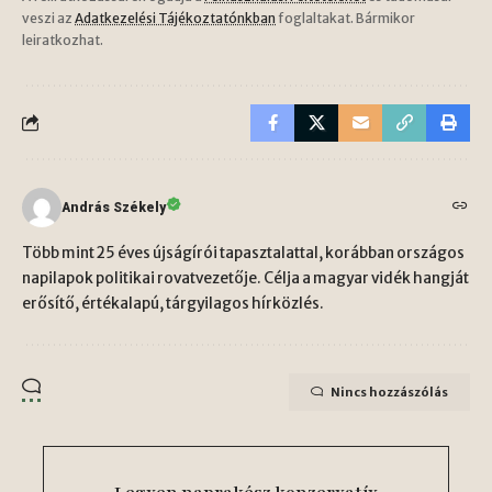
veszi az
Adatkezelési Tájékoztatónkban
foglaltakat. Bármikor
leiratkozhat.
András Székely
Több mint 25 éves újságírói tapasztalattal, korábban országos
napilapok politikai rovatvezetője. Célja a magyar vidék hangját
erősítő, értékalapú, tárgyilagos hírközlés.
Nincs hozzászólás
Legyen naprakész konzervatív