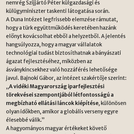
nemrég Szijjártó Péter külgazdasági és
külügyminiszter taskenti látogatása során.
A Duna Intézet legfrissebb elemzése rámutat,
hogy a türk együttműködés keretében hazánk
előnyt kovácsolhat ebből a helyzetből. A jelentés
hangsúlyozza, hogy a magyar vállalatok
technológiai tudást biztosíthatnak a bányászati
ágazat fejlesztéséhez, miközben az
ásványkincsekhez való hozzáférés lehetősége
javul. Bajnoki Gábor, az intézet szakértője szerint:
„
A vidéki Magyarország iparfejlesztési
törekvései szempontjából létfontosságú a
megbízható ellátási láncok kiépítése
, különösen
olyan időkben, amikor a globális verseny egyre
élesebbé válik.”
A hagyományos magyar értékeket követő