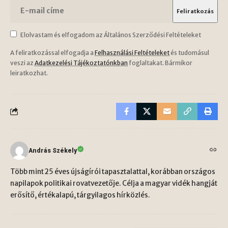
Elolvastam és elfogadom az Általános Szerződési Feltételeket
A feliratkozással elfogadja a
Felhasználási Feltételeket
és tudomásul
veszi az
Adatkezelési Tájékoztatónkban
foglaltakat. Bármikor
leiratkozhat.
András Székely
Több mint 25 éves újságírói tapasztalattal, korábban országos
napilapok politikai rovatvezetője. Célja a magyar vidék hangját
erősítő, értékalapú, tárgyilagos hírközlés.