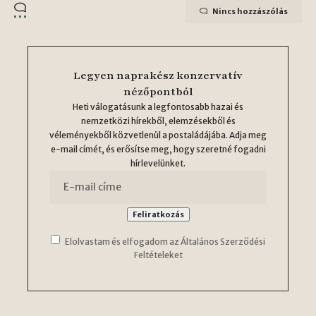
Nincs hozzászólás
Legyen naprakész konzervatív
nézőpontból
Heti válogatásunk a legfontosabb hazai és
nemzetközi hírekből, elemzésekből és
véleményekből közvetlenül a postaládájába. Adja meg
e-mail címét, és erősítse meg, hogy szeretné fogadni
hírlevelünket.
Elolvastam és elfogadom az Általános Szerződési
Feltételeket