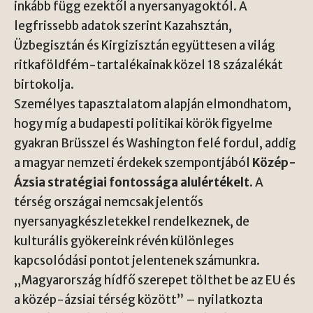
inkább függ ezektől a nyersanyagoktól. A
legfrissebb adatok szerint Kazahsztán,
Üzbegisztán és Kirgizisztán együttesen a világ
ritkaföldfém-tartalékainak közel 18 százalékát
birtokolja.
Személyes tapasztalatom alapján elmondhatom,
hogy míg a budapesti politikai körök figyelme
gyakran Brüsszel és Washington felé fordul, addig
a magyar nemzeti érdekek szempontjából
Közép-
Ázsia stratégiai fontossága alulértékelt
. A
térség országai nemcsak jelentős
nyersanyagkészletekkel rendelkeznek, de
kulturális gyökereink révén különleges
kapcsolódási pontot jelentenek számunkra.
„Magyarország hídfő szerepet tölthet be az EU és
a közép-ázsiai térség között” – nyilatkozta