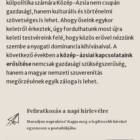
külpolitika számára Közép-Ázsia nem csupán
gazdasági, hanem kulturális és történelmi
szövetséges is lehet. Ahogy őseink egykor
keletről érkeztek, úgy fordulhatunk most újra
keleti testvéreink felé, hogy közös erővel nézzünk
szembe a nyugati dominancia kihívásaival. A
következő években a
közép-ázsiai kapcsolataink
erősítése
nemcsak gazdasági szükségszerűség,
hanem a magyar nemzeti szuverenitás
megőrzésének egyik záloga is lehet.
Feliratkozás a napi hírlevélre
Maradjon naprakész! Kapja meg a legfrissebb híreket
egyenesen a postafiókjába.