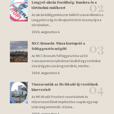
Lengyel-ukrán feszültség: Bandera és a
történelmi emlékezet
Az ukrán külügyminiszter békítő szavai ellenére a
Lengyelország és Ukrajna közötti viszony újra a
történelem…
2026. augusztus 4
MCC Brussels: Nincs korrupció a
felfüggesztés mögött
Az MCC Brussels felfüggesztése az EU
transzparencia nyilvántartásából egy technikai
vita ürügyén szivárogtatták ki, mintha…
2026. augusztus 4
Visszavonták az M1 Híradó új vezetőinek
kinevezését
Az M1 Híradó frissített vezetésének és
műsorvezetőinek bejelentése csupán egy nap
után megsemmisült. A Duna…
2026. augusztus 4