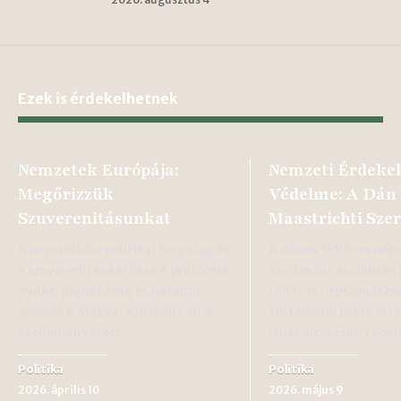
Ezek is érdekelhetnek
Nemzetek Európája:
Nemzeti Érdeke
Megőrizzük
Védelme: A Dán 
Szuverenitásunkat
Maastrichti Sze
A nemzetközi politikai forgatag és
A dánok 1993-as nép
a szuverenitás kérdése A probléma
Kontextus és döntés
gyöke: joghatóság és hatalmi
1993-as népszavazás
csúszás A Magyar Kormány által
történelmi példa arr
kezdeményezett…
lehet sikeresen véde
Politika
Politika
2026. április 10
2026. május 9