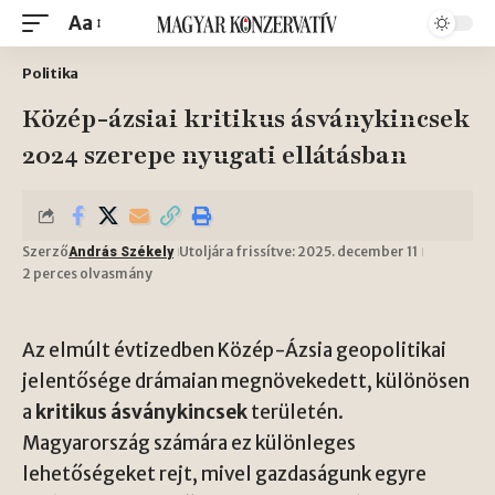
Aa
Politika
Közép-ázsiai kritikus ásványkincsek
2024 szerepe nyugati ellátásban
Szerző
Utoljára frissítve: 2025. december 11
András Székely
2 perces olvasmány
Az elmúlt évtizedben Közép-Ázsia geopolitikai
jelentősége drámaian megnövekedett, különösen
a
kritikus ásványkincsek
területén.
Magyarország számára ez különleges
lehetőségeket rejt, mivel gazdaságunk egyre