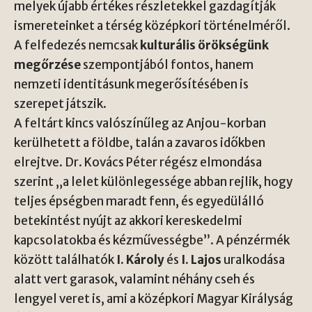
melyek újabb értékes részletekkel gazdagítják
ismereteinket a térség középkori történelméről.
A felfedezés nemcsak
kulturális örökségünk
megőrzése
szempontjából fontos, hanem
nemzeti identitásunk megerősítésében is
szerepet játszik.
A feltárt kincs valószínűleg az Anjou-korban
kerülhetett a földbe, talán a zavaros időkben
elrejtve. Dr. Kovács Péter régész elmondása
szerint „a lelet különlegessége abban rejlik, hogy
teljes épségben maradt fenn, és egyedülálló
betekintést nyújt az akkori kereskedelmi
kapcsolatokba és kézművességbe”. A pénzérmék
között találhatók
I. Károly
és
I. Lajos
uralkodása
alatt vert garasok, valamint néhány cseh és
lengyel veret is, ami a középkori Magyar Királyság