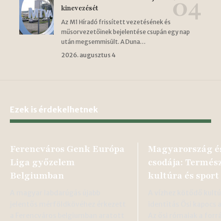
kinevezését
Az M1 Híradó frissített vezetésének és
műsorvezetőinek bejelentése csupán egy nap
után megsemmisült. A Duna…
2026. augusztus 4
Ezek is érdekelhetnek
Ferencváros Genk Európa
Magyarország és
Liga győzelem
csodája: Termész
Belgiumban
kultúra és sport
A magyar labdarúgás újabb
A vízhez kötődő kultú
jelentős mérföldkövéhez érkezett
identitás Ősi kapocs 
a Ferencváros belgiumban aratott
Az ősi rómaiak a forr