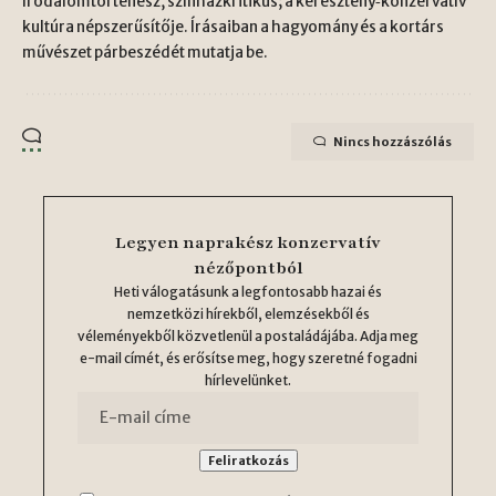
Irodalomtörténész, színházkritikus; a keresztény‑konzervatív
kultúra népszerűsítője. Írásaiban a hagyomány és a kortárs
művészet párbeszédét mutatja be.
Nincs hozzászólás
Legyen naprakész konzervatív
nézőpontból
Heti válogatásunk a legfontosabb hazai és
nemzetközi hírekből, elemzésekből és
véleményekből közvetlenül a postaládájába. Adja meg
e-mail címét, és erősítse meg, hogy szeretné fogadni
hírlevelünket.