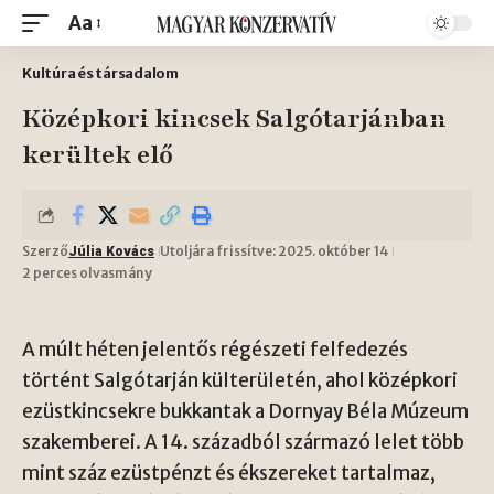
Aa
Kultúra és társadalom
Középkori kincsek Salgótarjánban
kerültek elő
Szerző
Utoljára frissítve: 2025. október 14
Júlia Kovács
2 perces olvasmány
A múlt héten jelentős régészeti felfedezés
történt Salgótarján külterületén, ahol középkori
ezüstkincsekre bukkantak a
Dornyay Béla Múzeum
szakemberei. A 14. századból származó lelet több
mint száz ezüstpénzt és ékszereket tartalmaz,