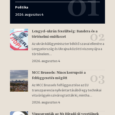
Politika
2026. augusztus 4
Lengyel-ukrán feszültség: Bandera és a
történelmi emlékezet
Az ukrán külügyminiszter békítő szavai ellenére a
Lengyelország és Ukrajna közötti viszony újra a
történelem…
2026. augusztus 4
MCC Brussels: Nincs korrupció a
felfüggesztés mögött
Az MCC Brussels felfüggesztése az EU
transzparencia nyilvántartásából egy technikai
vita ürügyén szivárogtatták ki, mintha…
2026. augusztus 4
Visszavonták az M1 Híradó új vezetőinek