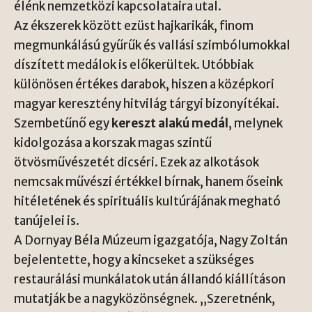
élénk nemzetközi kapcsolataira utal.
Az ékszerek között ezüst hajkarikák, finom
megmunkálású gyűrűk és vallási szimbólumokkal
díszített medálok is előkerültek. Utóbbiak
különösen értékes darabok, hiszen a középkori
magyar keresztény hitvilág tárgyi bizonyítékai.
Szembetűnő egy
kereszt alakú medál
, melynek
kidolgozása a korszak magas szintű
ötvösművészetét dicséri. Ezek az alkotások
nemcsak művészi értékkel bírnak, hanem őseink
hitéletének és spirituális kultúrájának megható
tanújelei is.
A
Dornyay Béla Múzeum
igazgatója, Nagy Zoltán
bejelentette, hogy a kincseket a szükséges
restaurálási munkálatok után állandó kiállításon
mutatják be a nagyközönségnek. „Szeretnénk,