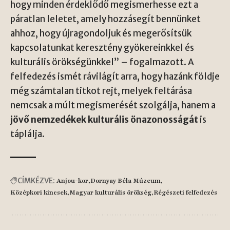
hogy minden érdeklődő megismerhesse ezt a
páratlan leletet, amely hozzásegít bennünket
ahhoz, hogy újragondoljuk és megerősítsük
kapcsolatunkat keresztény gyökereinkkel és
kulturális örökségünkkel” – fogalmazott. A
felfedezés ismét rávilágít arra, hogy hazánk földje
még számtalan titkot rejt, melyek feltárása
nemcsak a múlt megismerését szolgálja, hanem a
jövő nemzedékek kulturális önazonosságát
is
táplálja.
CÍMKÉZVE:
Anjou-kor
Dornyay Béla Múzeum
Középkori kincsek
Magyar kulturális örökség
Régészeti felfedezés