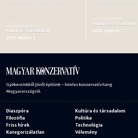
győzelmével. A zöld-fehérek
patakokat istenekkel
csütörtök este 1-0-ra nyertek a
össze,…
belga…
Kultúra és társadalom
Kultúra és társadalom
2026. május 10
2025. október 2
Gyökereinkből jövőt építünk – hiteles konzervatív hang
Magyarországról.
Diaszpóra
Kultúra és társadalom
Filozófia
Politika
Friss hírek
Technológia
Kategorizálatlan
Vélemény