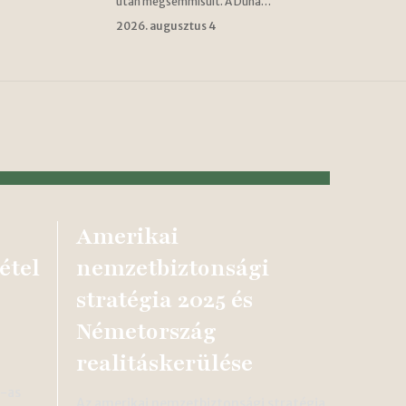
után megsemmisült. A Duna…
2026. augusztus 4
Amerikai
étel
nemzetbiztonsági
stratégia 2025 és
Németország
realitáskerülése
3-as
Az amerikai nemzetbiztonsági stratégia