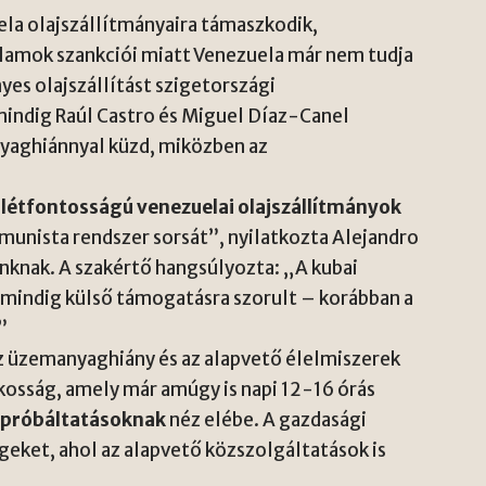
ela olajszállítmányaira támaszkodik,
llamok szankciói miatt Venezuela már nem tudja
es olajszállítást szigetországi
mindig Raúl Castro és Miguel Díaz-Canel
nyaghiánnyal küzd, miközben az
l
létfontosságú venezuelai olajszállítmányok
munista rendszer sorsát”, nyilatkozta Alejandro
unknak. A szakértő hangsúlyozta: „A kubai
 mindig külső támogatásra szorult – korábban a
”
az üzemanyaghiány és az alapvető élelmiszerek
kosság, amely már amúgy is napi 12-16 órás
próbáltatásoknak
néz elébe. A gazdasági
égeket, ahol az alapvető közszolgáltatások is