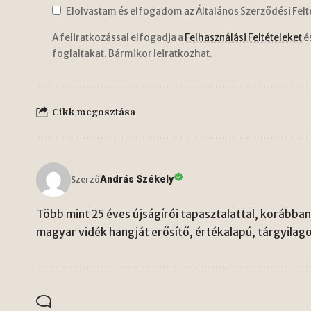
Elolvastam és elfogadom az Általános Szerződési Felt
A feliratkozással elfogadja a
Felhasználási Feltételeket
é
foglaltakat. Bármikor leiratkozhat.
Cikk megosztása
András Székely
Szerző
Több mint 25 éves újságírói tapasztalattal, korábban 
magyar vidék hangját erősítő, értékalapú, tárgyilago