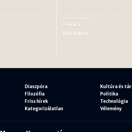
ezvényén elhangzottak
népszavazása egy történelmi példa
ntézmények és bírósági…
hogyan lehet sikeresen védeni a…
Politika
2026. május 10
Diaszpóra
Kultúra és tá
Filozófia
Politika
Friss hírek
Technológia
Kategorizálatlan
Vélemény