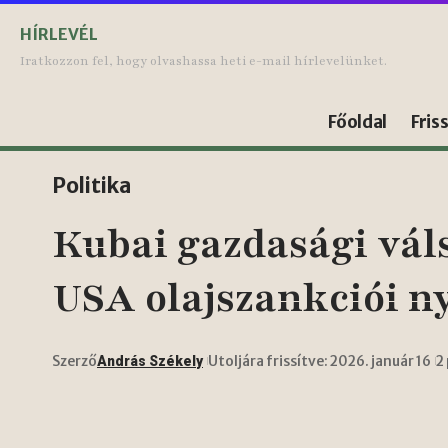
HÍRLEVÉL
Iratkozzon fel, hogy olvashassa heti e-mail hírlevelünket.
Főoldal
Fris
Politika
Kubai gazdasági vál
USA olajszankciói 
Szerző
Utoljára frissítve: 2026. január 16
2
András Székely