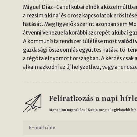
Miguel Díaz-Canel kubai elnök a közelmúltb
a rezsim a kínai és orosz kapcsolatok erősítés
hatását. Megfigyelők szerint azonban sem Mo
átvenni Venezuela korábbi szerepét a kubai ga
A kommunista rendszer túlélése most
valódi
gazdasági összeomlás együttes hatása történ
a régóta elnyomott országban. A kérdés csak a
alkalmazkodni az új helyzethez, vagy a rends
Feliratkozás a napi hírl
Maradjon naprakész! Kapja meg a legfrissebb hír