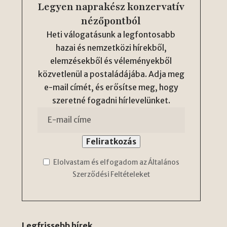
Legyen naprakész konzervatív
nézőpontból
Heti válogatásunk a legfontosabb
hazai és nemzetközi hírekből,
elemzésekből és véleményekből
közvetlenül a postaládájába. Adja meg
e-mail címét, és erősítse meg, hogy
szeretné fogadni hírlevelünket.
Elolvastam és elfogadom az Általános
Szerződési Feltételeket
Legfrissebb hírek