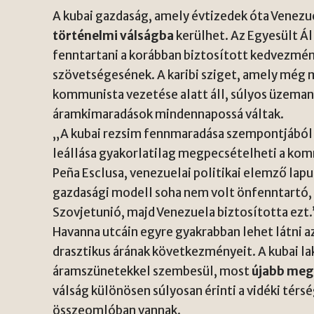
A kubai gazdaság, amely évtizedek óta Venezu
történelmi válságba
kerülhet. Az Egyesült Á
fenntartani a korábban biztosított kedvezmény
szövetségesének. A karibi sziget, amely még 
kommunista vezetése alatt áll, súlyos üzema
áramkimaradások mindennapossá váltak.
„A kubai rezsim fennmaradása szempontjábó
leállása gyakorlatilag megpecsételheti a kom
Peña Esclusa, venezuelai politikai elemző lap
gazdasági modell soha nem volt önfenntartó,
Szovjetunió, majd Venezuela biztosította ezt.
Havanna utcáin egyre gyakrabban lehet látni 
drasztikus árának következményeit. A kubai la
áramszünetekkel szembesül, most
újabb meg
válság különösen súlyosan érinti a vidéki térs
összeomlóban vannak.