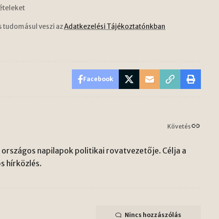
ételeket
s tudomásul veszi az
Adatkezelési Tájékoztatónkban
Facebook
Követés
országos napilapok politikai rovatvezetője. Célja a
s hírközlés.
Nincs hozzászólás