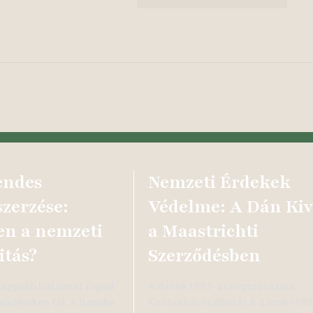
endes
Nemzeti Érdekek
zerzése:
Védelme: A Dán Kiv
en a nemzeti
a Maastrichti
itás?
Szerződésben
 nagyobb hatalmat ragad
A dánok 1993-as népszavazása
ződéseken túl. A Danube
Kontextus és döntés A dánok 199