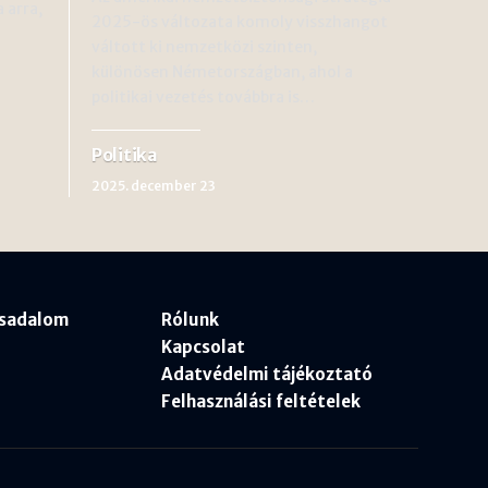
 arra,
2025-ös változata komoly visszhangot
váltott ki nemzetközi szinten,
különösen Németországban, ahol a
politikai vezetés továbbra is…
Politika
2025. december 23
rsadalom
Rólunk
Kapcsolat
Adatvédelmi tájékoztató
Felhasználási feltételek