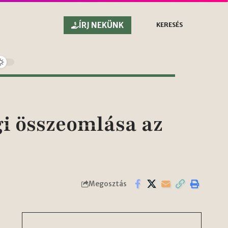
ÍRJ NEKÜNK
KERESÉS
i összeomlása az
Megosztás