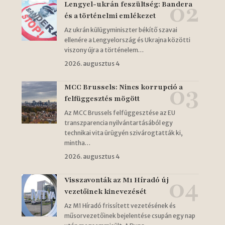
Lengyel-ukrán feszültség: Bandera
és a történelmi emlékezet
Az ukrán külügyminiszter békítő szavai
ellenére a Lengyelország és Ukrajna közötti
viszony újra a történelem…
2026. augusztus 4
MCC Brussels: Nincs korrupció a
felfüggesztés mögött
Az MCC Brussels felfüggesztése az EU
transzparencia nyilvántartásából egy
technikai vita ürügyén szivárogtatták ki,
mintha…
2026. augusztus 4
Visszavonták az M1 Híradó új
vezetőinek kinevezését
Az M1 Híradó frissített vezetésének és
műsorvezetőinek bejelentése csupán egy nap