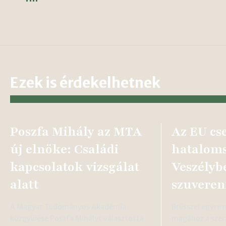
Ezek is érdekelhetnek
Poszfa Mihály az MTA
Az EU cs
új elnöke: Családi
hataloms
kapcsolatok vizsgálat
Veszélyb
alatt
szuveren
A Magyar Tudományos Akadémia
Brüsszel egyre
közgyűlése Poszfa Mihályt választotta
magához a szer