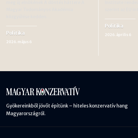
meg új elnökének A döntés háttere A
Institute rend
Magyar Tudományos Akadémia
szerint az EU i
közgyűlése kedden…
Politika
Politika
2026. április 6
2026. május 6
Gyökereinkből jövőt építünk – hiteles konzervatív hang
Magyarországról.