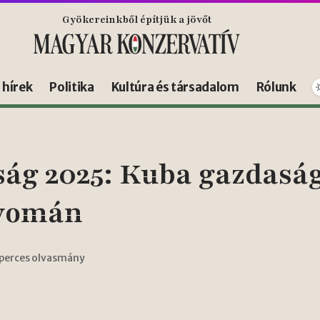
Gyökereinkből építjük a jövőt
s hírek
Politika
Kultúra és társadalom
Rólunk
ság 2025: Kuba gazdaság
nyomán
 perces olvasmány