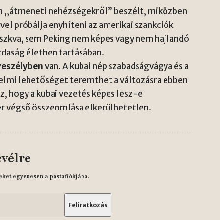
an „átmeneti nehézségekről” beszélt, miközben
ével próbálja enyhíteni az amerikai szankciók
szkva, sem Peking nem képes vagy nem hajlandó
zdaság életben tartásában.
 veszélyben
van. A kubai nép szabadságvágya és a
elmi lehetőséget teremthet a változásra ebben
z, hogy a kubai vezetés képes lesz-e
zer végső összeomlása elkerülhetetlen.
evélre
eket egyenesen a postafiókjába.