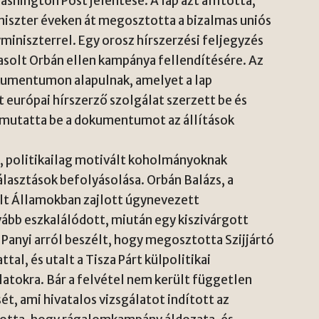
ashington Post jelentése. A lap azt állította,
iniszter éveken át megosztotta a bizalmas uniós
iniszterrel. Egy orosz hírszerzési feljegyzés
asolt Orbán ellen kampánya fellendítésére. Az
dokumentumon alapulnak, amelyet a lap
európai hírszerző szolgálat szerzett be és
 mutatta be a dokumentumot az állítások
, politikailag motivált koholmányoknak
választások befolyásolása. Orbán Balázs, a
ült Államokban zajlott úgynevezett
ább eszkalálódott, miután egy kiszivárgott
Panyi arról beszélt, hogy megosztotta Szijjártó
tal, és utalt a Tisza Párt külpolitikai
latokra. Bár a felvétel nem került független
t, ami hivatalos vizsgálatot indított az