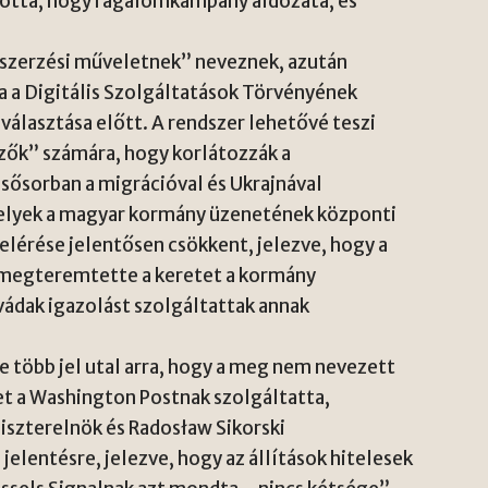
lította, hogy rágalomkampány áldozata, és
rszerzési műveletnek” neveznek, azután
a a Digitális Szolgáltatások Törvényének
lasztása előtt. A rendszer lehetővé teszi
rzők” számára, hogy korlátozzák a
sősorban a migrációval és Ukrajnával
amelyek a magyar kormány üzenetének központi
lérése jelentősen csökkent, jelezve, hogy a
megteremtette a keretet a kormány
 vádak igazolást szolgáltattak annak
 több jel utal arra, hogy a meg nem nevezett
et a Washington Postnak szolgáltatta,
iszterelnök és Radosław Sikorski
jelentésre, jelezve, hogy az állítások hitelesek