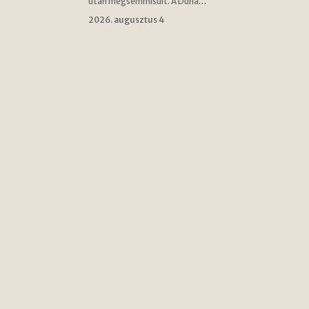
után megsemmisült. A Duna…
2026. augusztus 4