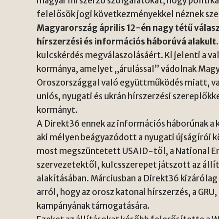
magyar hírszerző szolgálatokat, hogy politikai
felelősök jogi következményekkel néznek szem
Magyarország április 12-én nagy tétű válasz
hírszerzési és információs háborúvá alakult.
kulcskérdés megválaszolásáért. Ki jelenti a va
kormánya, amelyet „árulással” vádolnak Magy
Oroszországgal való együttműködés miatt, vag
uniós, nyugati és ukrán hírszerzési szereplő
kormányt.
A Direkt36 ennek az információs háborúnak a k
aki mélyen beágyazódott a nyugati újságírói 
most megszüntetett USAID-től, a National E
szervezetektől, kulcsszerepet játszott az áll
alakításában. Márciusban a Direkt36 kizárólag
arról, hogy az orosz katonai hírszerzés, a GR
kampányának támogatására.