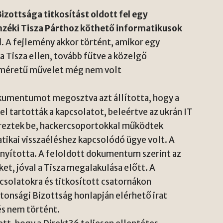
ottsága titkosítást oldott fel egy
lenzéki Tisza Párthoz köthető informatikusok
.
A fejlemény akkor történt, amikor egy
 a Tisza ellen, tovább fűtve a közelgő
n méretű művelet még nem volt
kumentumot megosztva azt állította, hogy a
 tartották a kapcsolatot, beleértve az ukrán IT
ereztek be, hackercsoportokkal működtek
tikai visszaéléshez kapcsolódó ügye volt. A
rányította. A feloldott dokumentum szerint az
et, jóval a Tisza megalakulása előtt. A
solatokra és titkosított csatornákon
onsági Bizottság honlapján elérhető irat
és nem történt.