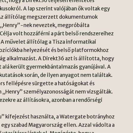
tt, hogy a Direkt36 teljesen ellentétes
sokról. A lap szerint valójában ők voltak egy
n. Az állítólag megszerzett dokumentumok
it „Henry”-nek neveztek, megpróbálta
Célja volt hozzáférni a párt belső rendszereihez
A művelet állítólag a Tisza informatikai
pozíciókba helyezését és belső platformokhoz
ág alkalmazást. A Direkt36 azt is állította, hogy
at alá került gyermekbántalmazás gyanújával. A
utatások során, de ilyen anyagot nem találtak.
rs fellépésre sürgette a hatóságokat és
n „Henry” személyazonosságát nem vizsgálták.
zekre az állításokra, azonban a rendőrségi
” kifejezést használta, a Watergate botrányhoz
 egy szabad Magyarország ellen. Azzal vádolta a