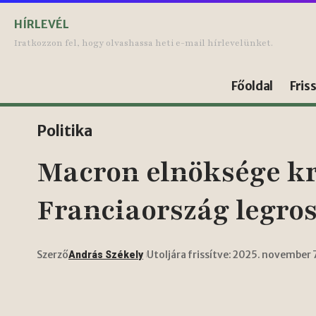
HÍRLEVÉL
Iratkozzon fel, hogy olvashassa heti e-mail hírlevelünket.
Főoldal
Fris
Politika
Macron elnöksége kr
Franciaország legro
Szerző
Utoljára frissítve: 2025. november 
András Székely