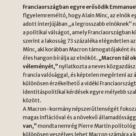
Franciaországban egyre erősödik Emmanuel 
figyelemreméltó, hogy Alain Minc, az elnök e
adott interjújában „a legrosszabb elnöknek” ne
a politikai válságot, amely Franciaországban
szerint a lakosság 73 százaléka elégedetlen a
Minc, aki korábban Macron támogatójaként és 
éles hangon bírálja az elnököt.
„Macron túl ok
véleményét,”
nyilatkozta a neves közgazdász.
francia valósággal, és képtelen megérteni az 
különösen érzékelhető a vidéki Franciaországb
identitáspolitikai kérdések egyre mélyebb szak
között.
A Macron-kormány népszerűtlenségét fokozza,
magas inflációval és a növekvő államadósságg
van,”
mondta nemrég Pierre Martin politológus
különösen veszélyes lehet Macron számára a 