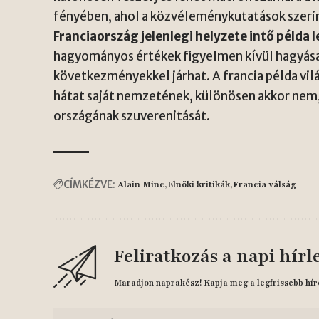
fényében, ahol a közvéleménykutatások szeri
Franciaország jelenlegi helyzete intő példa 
hagyományos értékek figyelmen kívül hagyása, 
következményekkel járhat. A francia példa vi
hátat saját nemzetének, különösen akkor nem, h
országának szuverenitását.
CÍMKÉZVE:
Alain Minc
Elnöki kritikák
Francia válság
Feliratkozás a napi hírl
Maradjon naprakész! Kapja meg a legfrissebb hír