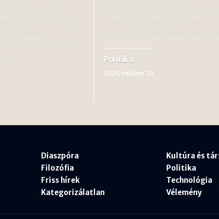
s Nagy-Britannia
gyűltek össze, ahol a napirenden 
nleges jelentőséggel bírt,
az Ukrajna támogatása és az
aret Thatcher
Oroszország elleni szankciók kér
ége alatt. A "Vaslady"
llása…
Politika
2025. október 23
Diaszpóra
Kultúra és tá
Filozófia
Politika
Friss hírek
Technológia
Kategorizálatlan
Vélemény