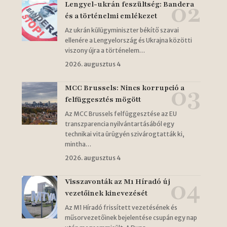
Lengyel-ukrán feszültség: Bandera
és a történelmi emlékezet
Az ukrán külügyminiszter békítő szavai
ellenére a Lengyelország és Ukrajna közötti
viszony újra a történelem…
2026. augusztus 4
MCC Brussels: Nincs korrupció a
felfüggesztés mögött
Az MCC Brussels felfüggesztése az EU
transzparencia nyilvántartásából egy
technikai vita ürügyén szivárogtatták ki,
mintha…
2026. augusztus 4
Visszavonták az M1 Híradó új
vezetőinek kinevezését
Az M1 Híradó frissített vezetésének és
műsorvezetőinek bejelentése csupán egy nap