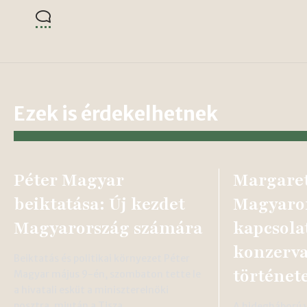
Ezek is érdekelhetnek
Péter Magyar
Margaret
beiktatása: Új kezdet
Magyaro
Magyarország számára
kapcsola
konzerva
Beiktatás és politikai környezet Péter
történet
Magyar május 9-én, szombaton tette le
a hivatali esküt a miniszterelnöki
posztra, miután a Tisza…
A hidegháború 