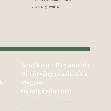
után megsemmisült. A Duna…
2026. augusztus 4
Rendkívüli Parlament:
Új Törvényjavaslatok a
bb
Magyar
Országgyűlésben
Az Orbán-kormány rendkívüli
parlamenti ülést hívott össze jövő
en