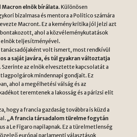
Macron elnök bírálata.
Különösen
gykori bizalmasa és mentora a Politico számára
vezte Macront. Ez a kemény kritika jól jelzi azt
 kibontakozott, ahol a közvéleménykutatások
z elnök teljesítményével.
tanácsadójaként volt ismert, most rendkívül
os a saját javára, és túl gyakran változtatja
 Szerinte az elnök elvesztette kapcsolatát a
átlagpolgárok mindennapi gondjait. Ez
an, ahol a megélhetési válság és az
adékot teremtenek a lakosság és a párizsi elit
 hogy a francia gazdaság továbbra is küzd a
al.
„A francia társadalom türelme fogytán
 a Le Figaro napilapnak. Ez a türelmetlenség
közelgő európai parlamenti választások