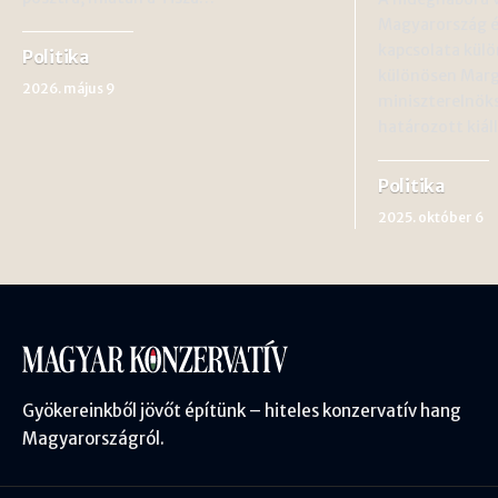
Magyarország é
kapcsolata külö
Politika
különösen Marg
2026. május 9
miniszterelnöks
határozott kiá
Politika
2025. október 6
Gyökereinkből jövőt építünk – hiteles konzervatív hang
Magyarországról.