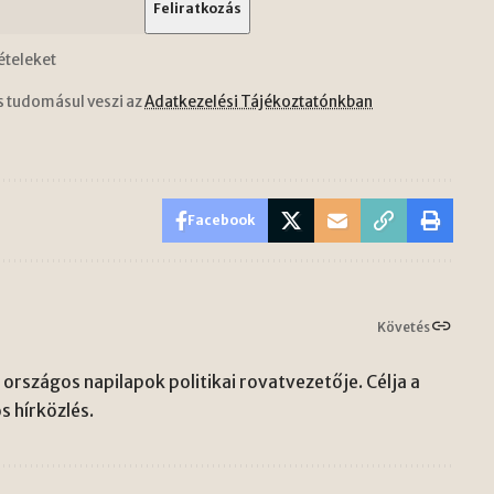
ételeket
s tudomásul veszi az
Adatkezelési Tájékoztatónkban
Facebook
Követés
országos napilapok politikai rovatvezetője. Célja a
s hírközlés.