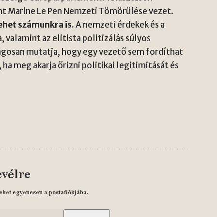
nt Marine Le Pen Nemzeti Tömörülése vezet.
lehet számunkra is.
A nemzeti érdekek és a
valamint az elitista politizálás súlyos
lágosan mutatja, hogy egy vezető sem fordíthat
a meg akarja őrizni politikai legitimitását és
evélre
eket egyenesen a postafiókjába.