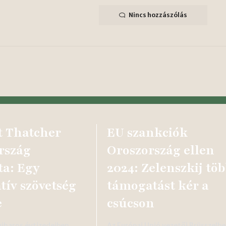
Nincs hozzászólás
 Thatcher
EU szankciók
rszág
Oroszország ellen
ta: Egy
2024: Zelenszkij tö
tív szövetség
támogatást kér a
e
csúcson
viharos évtizedeiben
Az Európai Unió vezetői Brüsszelb