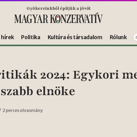
Gyökereinkből építjük a jövőt
s hírek
Politika
Kultúra és társadalom
Rólunk
itikák 2024: Egykori me
sszabb elnöke
7
2 perces olvasmány