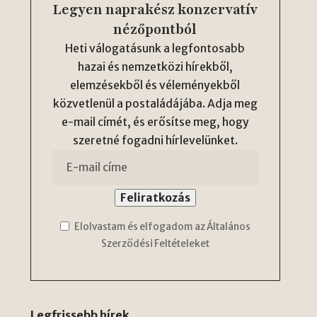
Legyen naprakész konzervatív
nézőpontból
Heti válogatásunk a legfontosabb
hazai és nemzetközi hírekből,
elemzésekből és véleményekből
közvetlenül a postaládájába. Adja meg
e-mail címét, és erősítse meg, hogy
szeretné fogadni hírlevelünket.
Elolvastam és elfogadom az Általános
Szerződési Feltételeket
Legfrissebb hírek