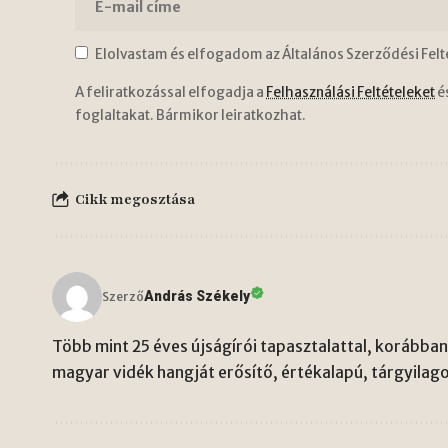
Elolvastam és elfogadom az Általános Szerződési Felt
A feliratkozással elfogadja a
Felhasználási Feltételeket
é
foglaltakat. Bármikor leiratkozhat.
Cikk megosztása
András Székely
Szerző
Több mint 25 éves újságírói tapasztalattal, korábban 
magyar vidék hangját erősítő, értékalapú, tárgyilago