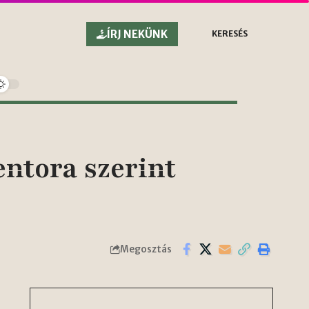
ÍRJ NEKÜNK
KERESÉS
ntora szerint
Megosztás