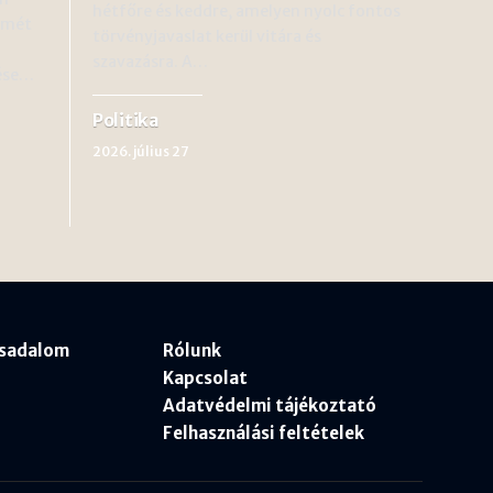
hétfőre és keddre, amelyen nyolc fontos
ismét
törvényjavaslat kerül vitára és
szavazásra. A…
dése…
Politika
2026. július 27
rsadalom
Rólunk
Kapcsolat
Adatvédelmi tájékoztató
Felhasználási feltételek