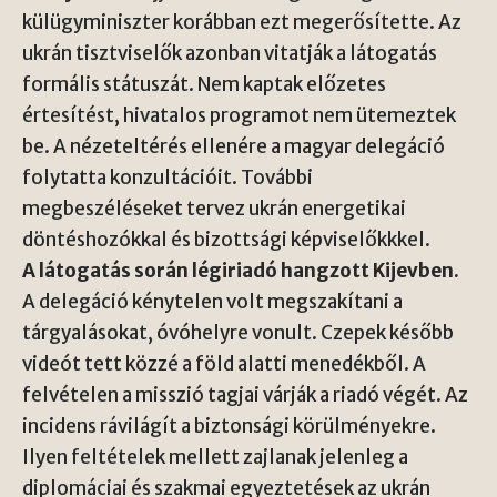
külügyminiszter korábban ezt megerősítette. Az
ukrán tisztviselők azonban vitatják a látogatás
formális státuszát. Nem kaptak előzetes
értesítést, hivatalos programot nem ütemeztek
be. A nézeteltérés ellenére a magyar delegáció
folytatta konzultációit. További
megbeszéléseket tervez ukrán energetikai
döntéshozókkal és bizottsági képviselőkkkel.
A látogatás során légiriadó hangzott Kijevben.
A delegáció kénytelen volt megszakítani a
tárgyalásokat, óvóhelyre vonult. Czepek később
videót tett közzé a föld alatti menedékből. A
felvételen a misszió tagjai várják a riadó végét. Az
incidens rávilágít a biztonsági körülményekre.
Ilyen feltételek mellett zajlanak jelenleg a
diplomáciai és szakmai egyeztetések az ukrán