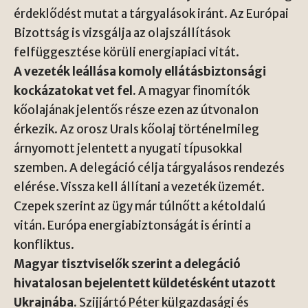
érdeklődést mutat a tárgyalások iránt. Az Európai
Bizottság is vizsgálja az olajszállítások
felfüggesztése körüli energiapiaci vitát.
A vezeték leállása komoly ellátásbiztonsági
kockázatokat vet fel.
A magyar finomítók
kőolajának jelentős része ezen az útvonalon
érkezik. Az orosz Urals kőolaj történelmileg
árnyomott jelentett a nyugati típusokkal
szemben. A delegáció célja tárgyalásos rendezés
elérése. Vissza kell állítani a vezeték üzemét.
Czepek szerint az ügy már túlnőtt a kétoldalú
vitán. Európa energiabiztonságát is érinti a
konfliktus.
Magyar tisztviselők szerint a delegáció
hivatalosan bejelentett küldetésként utazott
Ukrajnába.
Szijjártó Péter külgazdasági és