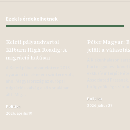
Ezek is érdekelhetnek
Keleti pályaudvartól
Péter Magyar: E
Kilburn High Roadig: A
jelölt a választá
migráció hatásai
A Kiskunhalason tart
Pártos gyűlést követ
A Keleti pályaudvar előtere 2015
exkluzív interjút Pét
nyarán a történelem színtere volt,
Associated Pressnek.
ahol Magyarország az európai
hírügynökség számá
migrációs válság első vonalában
állt. Míg…
Politika
2026. július 27
Politika
2026. április 19