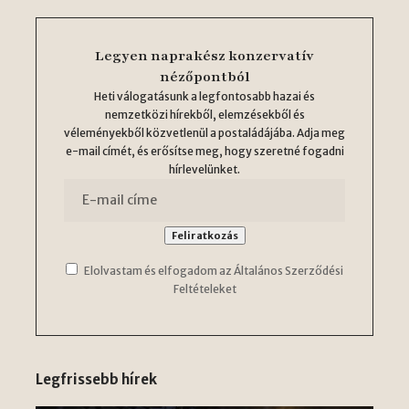
Legyen naprakész konzervatív
nézőpontból
Heti válogatásunk a legfontosabb hazai és
nemzetközi hírekből, elemzésekből és
véleményekből közvetlenül a postaládájába. Adja meg
e-mail címét, és erősítse meg, hogy szeretné fogadni
hírlevelünket.
Elolvastam és elfogadom az Általános Szerződési
Feltételeket
Legfrissebb hírek