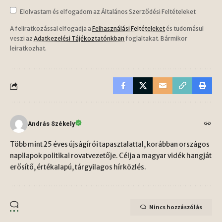
Elolvastam és elfogadom az Általános Szerződési Feltételeket
A feliratkozással elfogadja a
Felhasználási Feltételeket
és tudomásul
veszi az
Adatkezelési Tájékoztatónkban
foglaltakat. Bármikor
leiratkozhat.
András Székely
Több mint 25 éves újságírói tapasztalattal, korábban országos
napilapok politikai rovatvezetője. Célja a magyar vidék hangját
erősítő, értékalapú, tárgyilagos hírközlés.
Nincs hozzászólás