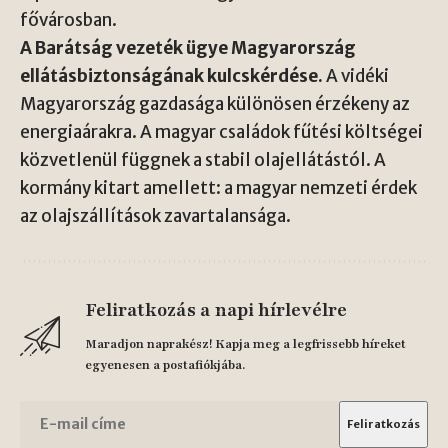
fővárosban.
A Barátság vezeték ügye Magyarország
ellátásbiztonságának kulcskérdése.
A vidéki
Magyarország gazdasága különösen érzékeny az
energiaárakra. A magyar családok fűtési költségei
közvetlenül függnek a stabil olajellátástól. A
kormány kitart amellett: a magyar nemzeti érdek
az olajszállítások zavartalansága.
Feliratkozás a napi hírlevélre
Maradjon naprakész! Kapja meg a legfrissebb híreket
egyenesen a postafiókjába.