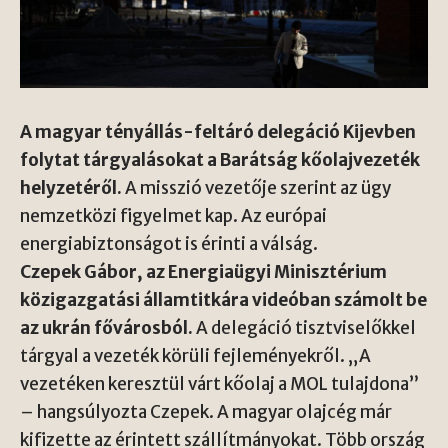
A magyar tényállás-feltáró delegáció Kijevben
folytat tárgyalásokat a Barátság kőolajvezeték
helyzetéről.
A misszió vezetője szerint az ügy
nemzetközi figyelmet kap. Az európai
energiabiztonságot is érinti a válság.
Czepek Gábor, az Energiaügyi Minisztérium
közigazgatási államtitkára videóban számolt be
az ukrán fővárosból.
A delegáció tisztviselőkkel
tárgyal a vezeték körüli fejleményekről. „A
vezetéken keresztül várt kőolaj a MOL tulajdona”
– hangsúlyozta Czepek. A magyar olajcég már
kifizette az érintett szállítmányokat. Több ország