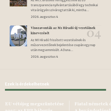
Az MCC Brussels felfüggesztése az EU
transzparencia nyilvántartásából egy technikai
vita ürügyén szivárogtatták ki, mintha…
2026. augusztus 4
Visszavonták az M1 Híradó új vezetőinek
kinevezését
Az M1 Híradó frissített vezetésének és
műsorvezetőinek bejelentése csupán egy nap
után megsemmisült. A Duna…
2026. augusztus 4
Ezek is érdekelhetnek
EU vétójog megszüntetése
Fiatal németek é
2025: az EPP háborús
A bevándorlásel