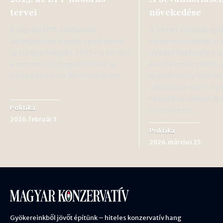
tervei
növekedése
A zágrábi EPP-találkozón
A német fiatalok egy
elhangzottak alapján egyértelmű:
türelmetlenebbek az 
az Európai Néppárt 2025-re tervezi
nyitott határpolitika
a nemzeti vétójog eltörlését az
következményeivel s
Európai Unióban. Manfred Weber,
Brandenburgi tinédzs
…
„Ausländer raus" rig
skandálva sokkolták 
Politika
mainstream…
2026. február 3
Politika
2026. március 25
Gyökereinkből jövőt építünk – hiteles konzervatív hang