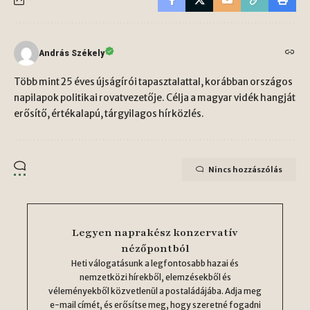
András Székely
Több mint 25 éves újságírói tapasztalattal, korábban országos
napilapok politikai rovatvezetője. Célja a magyar vidék hangját
erősítő, értékalapú, tárgyilagos hírközlés.
Nincs hozzászólás
Legyen naprakész konzervatív
nézőpontból
Heti válogatásunk a legfontosabb hazai és
nemzetközi hírekből, elemzésekből és
véleményekből közvetlenül a postaládájába. Adja meg
e-mail címét, és erősítse meg, hogy szeretné fogadni