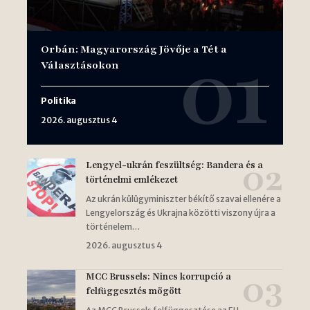
Orbán: Magyarország Jövője a Tét a
Választásokon
Politika
2026. augusztus 4
Lengyel-ukrán feszültség: Bandera és a
történelmi emlékezet
Az ukrán külügyminiszter békítő szavai ellenére a
Lengyelország és Ukrajna közötti viszony újra a
történelem…
2026. augusztus 4
MCC Brussels: Nincs korrupció a
felfüggesztés mögött