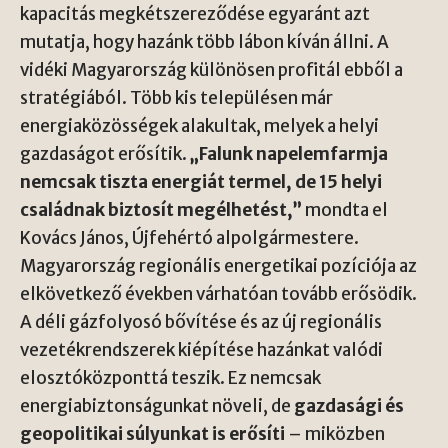
kapacitás megkétszereződése egyaránt azt
mutatja, hogy hazánk több lábon kíván állni. A
vidéki Magyarország különösen profitál ebből a
stratégiából. Több kis településen már
energiaközösségek alakultak, melyek a helyi
gazdaságot erősítik.
„Falunk napelemfarmja
nemcsak tiszta energiát termel, de 15 helyi
családnak biztosít megélhetést,”
mondta el
Kovács János, Újfehértó alpolgármestere.
Magyarország regionális energetikai pozíciója az
elkövetkező években várhatóan tovább erősödik.
A déli gázfolyosó bővítése és az új regionális
vezetékrendszerek kiépítése hazánkat valódi
elosztóközponttá teszik. Ez nemcsak
energiabiztonságunkat növeli, de
gazdasági és
geopolitikai súlyunkat is erősíti
– miközben