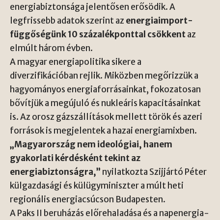
energiabiztonsága jelentősen erősödik. A
legfrissebb adatok szerint az
energiaimport-
függőségünk 10 százalékponttal csökkent
az
elmúlt három évben.
A magyar energiapolitika sikere a
diverzifikációban rejlik. Miközben megőrizzük a
hagyományos energiaforrásainkat, fokozatosan
bővítjük a megújuló és nukleáris kapacitásainkat
is. Az orosz gázszállítások mellett török és azeri
források is megjelentek a hazai energiamixben.
„Magyarország nem ideológiai, hanem
gyakorlati kérdésként tekint az
energiabiztonságra,”
nyilatkozta Szijjártó Péter
külgazdasági és külügyminiszter a múlt heti
regionális energiacsúcson Budapesten.
A Paks II beruházás előrehaladása és a napenergia-