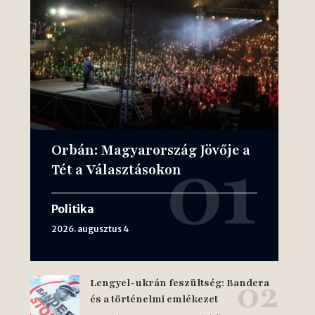
Orbán: Magyarország Jövője a
Tét a Választásokon
Politika
2026. augusztus 4
Lengyel-ukrán feszültség: Bandera
és a történelmi emlékezet