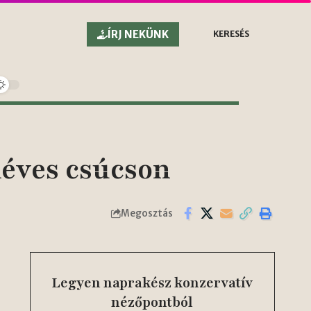
ÍRJ NEKÜNK
KERESÉS
éves csúcson
Megosztás
Legyen naprakész konzervatív
nézőpontból