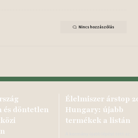
Nincs hozzászólás
rszág
Élelmiszer árstop 2
 és döntetlen
Hungary: újabb
közi
termékek a listán
en
A kormány újabb lépést tett az