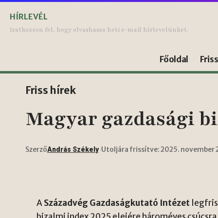
HÍRLEVÉL
Iratkozzon fel, hogy olvashassa heti e-mail hírlevelünket.
Főoldal
Fris
Friss hírek
Magyar gazdasági bi
Szerző
Utoljára frissítve: 2025. november 
András Székely
A
Századvég Gazdaságkutató Intézet
legfri
bizalmi index 2025 elejére hároméves csúcsr