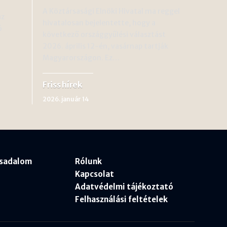
A Köztársasági Elnöki Hivatal ma reggel
az
hivatalosan bejelentette, hogy a
ó
következő országgyűlési választást
2026. április 12-én, vasárnap tartják
Magyarországon. Ez…
Friss hírek
2026. január 14
rsadalom
Rólunk
Kapcsolat
Adatvédelmi tájékoztató
Felhasználási feltételek