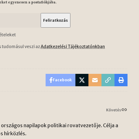
eket egyenesen a postafiókjába.
ételeket
s tudomásul veszi az
Adatkezelési Tájékoztatónkban
Facebook
Követés
országos napilapok politikai rovatvezetője. Célja a
s hírközlés.