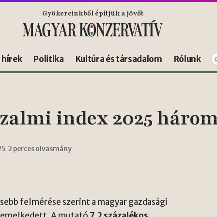
Gyökereinkből építjük a jövőt
s hírek
Politika
Kultúra és társadalom
Rólunk
zalmi index 2025 három
25
2 perces olvasmány
ssebb felmérése szerint a magyar gazdasági
a emelkedett. A mutató
7,2 százalékos