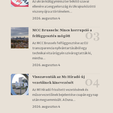
Az ukrán külügyminiszter békítő szavai
ellenére a Lengyelország és Ukrajna közötti
viszony újra a történelem…
2026. augusztus 4
MCC Brussels: Nincs korrupció a
felfüggesztés mögött
Az MCC Brussels felfüggesztése az EU
transzparencia nyilvántartásából egy
technikai vita ürügyén szivárogtatták ki,
mintha…
2026. augusztus 4
Visszavonták az M1 Híradó új
vezetőinek kinevezését
Az M1 Híradó frissített vezetésének és
műsorvezetőinek bejelentése csupán egy nap
után megsemmisült. A Duna…
2026. augusztus 4