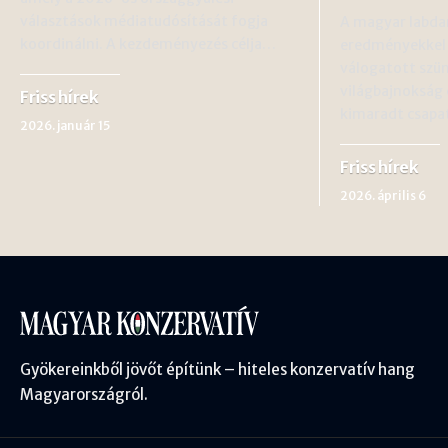
választások médiatudósítását fogja
A magyar labda
koordinálni. A kezdeményezés célja…
eredményekkel 
válogatott szün
világbajnokság 
Friss hírek
kimaradt csapa
2026. január 15
Friss hírek
2026. április 6
Gyökereinkből jövőt építünk – hiteles konzervatív hang
Magyarországról.