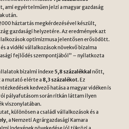
t, ami egyértelműen jelzi a magyar gazdaság
ak után.
s 2000 háztartás megkérdezésével készült,
szág gazdasági helyzetére. Az eredmények azt
llalkozások optimizmusa jelentősen erősödött.
s a vidéki vállalkozások növekvő bizalma
dasági fejlődés szempontjából” – nyilatkozta
llalatok bizalmi indexe
5,8 százalékkal
nőtt,
z a mutató elérte a
8,3 százalékot
. Ez
intézkedések kedvező hatása a magyar vidéken is
ói pályafutásom során ritkán láttam ilyen
ék viszonylatában.
tat, különösen a családi vállalkozások és a
ely
, a Nemzeti Agrárgazdasági Kamara
almi indexének növekedése jól tükrözi a