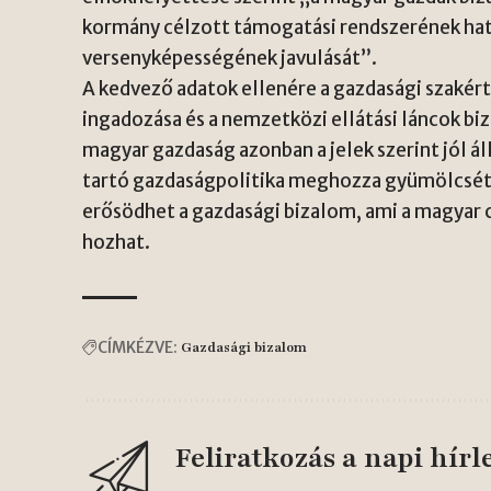
kormány célzott támogatási rendszerének ha
versenyképességének javulását”.
A kedvező adatok ellenére a gazdasági szakér
ingadozása és a nemzetközi ellátási láncok bi
magyar gazdaság azonban a jelek szerint jól ál
tartó gazdaságpolitika meghozza gyümölcsét
erősödhet a gazdasági bizalom, ami a magyar 
hozhat.
CÍMKÉZVE:
Gazdasági bizalom
Feliratkozás a napi hírl