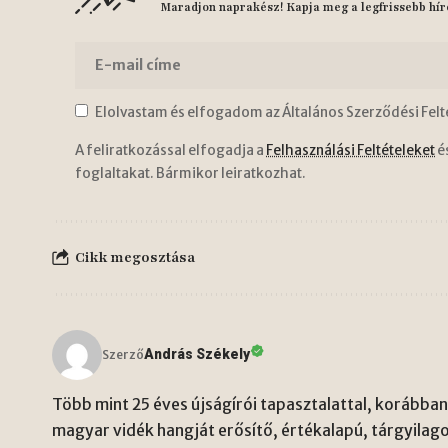
Maradjon naprakész! Kapja meg a legfrissebb hír
Elolvastam és elfogadom az Általános Szerződési Felt
A feliratkozással elfogadja a
Felhasználási Feltételeket
é
foglaltakat. Bármikor leiratkozhat.
Cikk megosztása
András Székely
Szerző
Több mint 25 éves újságírói tapasztalattal, korábban 
magyar vidék hangját erősítő, értékalapú, tárgyilago