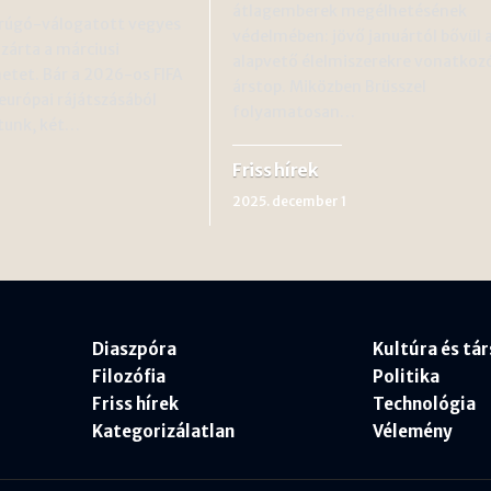
átlagemberek megélhetésének
rúgó-válogatott vegyes
védelmében: jövő januártól bővül 
zárta a márciusi
alapvető élelmiszerekre vonatkoz
etet. Bár a 2026-os FIFA
árstop. Miközben Brüsszel
európai rájátszásából
folyamatosan…
tunk, két…
Friss hírek
2025. december 1
Diaszpóra
Kultúra és tá
Filozófia
Politika
Friss hírek
Technológia
Kategorizálatlan
Vélemény