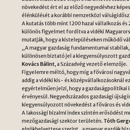
növekedést ért el az előző negyedévhez képes
élénkülését a korábbi nemzetközi válságidősz
A kutatás több mint 1200 hazai vállalkozás é
különös figyelmet fordítva a vidéki Magyaror
mutatják, hogy a kistelepüléseken működő vá
„A magyar gazdaság fundamentumai stabilak, é
különösen biztató jel a kiegyensúlyozott gaz
Kovács Bálint
, a Századvég vezető elemzője.
Figyelemre méltó, hogy míg a fővárosi nagyvá
addig a vidéki kis- és középvállalkozásoknál e
egyértelműen jelzi, hogy a gazdaságpolitikai 
érvényesül. Negyedszázados gazdasági újságír
kiegyensúlyozott növekedést a főváros és vid
A lakossági bizalmi index szintén erősödést mu
mezőgazdasági szektor területén.
Tóth Gerg
elnökhelyettese szerint „a magyar gazdák biz