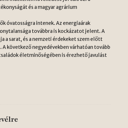
tékonyságát és a magyar agrárium
tők óvatosságra intenek. Az energiaárak
zonytalansága továbbra is kockázatot jelent. A
lja a sarat, és a nemzeti érdekeket szem előtt
. A következő negyedévekben várhatóan tovább
családok életminőségében is érezhető javulást
evélre