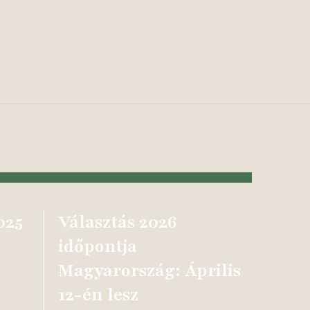
025
Választás 2026
időpontja
Magyarország: Április
12-én lesz