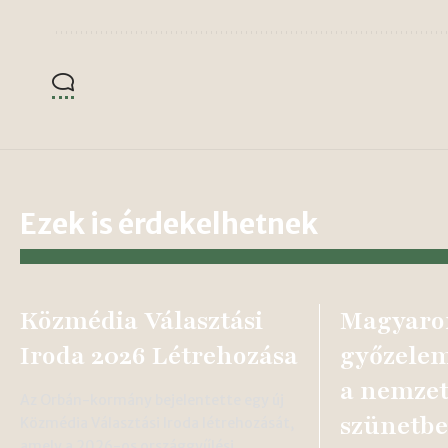
Ezek is érdekelhetnek
Közmédia Választási
Magyaro
Iroda 2026 Létrehozása
győzelem
a nemzet
Az Orbán-kormány bejelentette egy új
szünetb
Közmédia Választási Iroda létrehozását,
amely a 2026-os országgyűlési