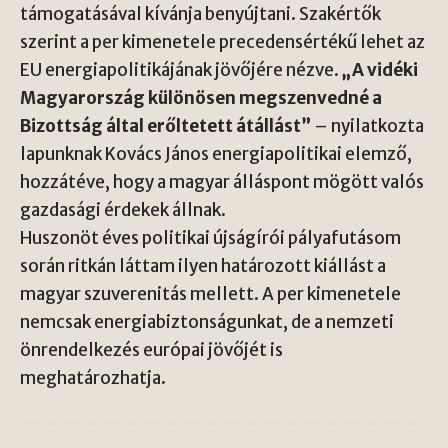
támogatásával kívánja benyújtani. Szakértők
szerint a per kimenetele precedensértékű lehet az
EU energiapolitikájának jövőjére nézve.
„A vidéki
Magyarország különösen megszenvedné a
Bizottság által erőltetett átállást”
– nyilatkozta
lapunknak Kovács János energiapolitikai elemző,
hozzátéve, hogy a magyar álláspont mögött valós
gazdasági érdekek állnak.
Huszonöt éves politikai újságírói pályafutásom
során ritkán láttam ilyen határozott kiállást a
magyar szuverenitás mellett. A per kimenetele
nemcsak energiabiztonságunkat, de a nemzeti
önrendelkezés európai jövőjét is
meghatározhatja.