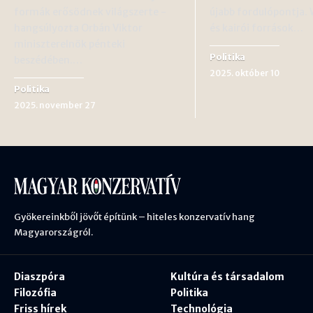
formák erősödnek világszerte -
újabb fordulópontja.
hangsúlyozta Orbán Viktor
és kairói források…
miniszterelnök pénteki
Politika
beszédében.…
2025. október 10
Politika
2025. november 27
Gyökereinkből jövőt építünk – hiteles konzervatív hang
Magyarországról.
Diaszpóra
Kultúra és társadalom
Filozófia
Politika
Friss hírek
Technológia