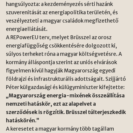
hangsúlyozta: a kezdeményezés sérti hazánk
szuverenitását az energiapolitika területén, és
veszélyezteti a magyar családok megfizethető
energiaellátását.
A REPowerEU terv, melyet Brüsszel az orosz
energiafüggőség csökkentésére dolgozott ki,
súlyos terheket róna a magyar költségvetésre. A
kormány álláspontja szerint az uniós elvárások
figyelmen kívül hagyják Magyarország egyedi
földrajzi és infrastrukturális adottságait. Szijjártó
Péter külgazdasági és külügyminiszter kifejtette:
„Magyarország energia-mixének összeállítása
nemzeti hatáskör, ezt az alapelvet a
szerződések is rögzítik. Brüsszel túlterjeszkedik
hatáskörén.”
A keresetet a magyar kormány több tagállam