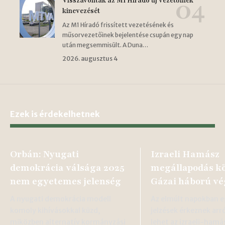
Visszavonták az M1 Híradó új vezetőinek
kinevezését
Az M1 Híradó frissített vezetésének és
műsorvezetőinek bejelentése csupán egy nap
után megsemmisült. A Duna…
2026. augusztus 4
Ezek is érdekelhetnek
Orbán: Nyugati
Izraeli Hamász
demokrácia válsága 2025
megállapodás kö
nem egyetemes jelenség
Gázai háború vé
A nyugati demokrácia modell
Az elmúlt napokban 
komoly kihívásokkal küzd,
jelzések érkeznek arr
miközben alternatív kormányzási
lehet az izraeli-hamá