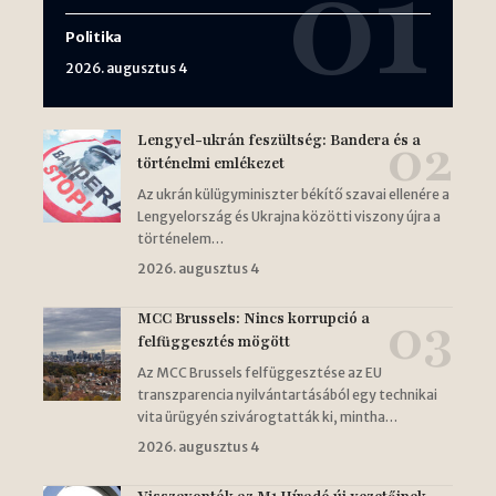
Politika
2026. augusztus 4
Lengyel-ukrán feszültség: Bandera és a
történelmi emlékezet
Az ukrán külügyminiszter békítő szavai ellenére a
Lengyelország és Ukrajna közötti viszony újra a
történelem…
2026. augusztus 4
MCC Brussels: Nincs korrupció a
felfüggesztés mögött
Az MCC Brussels felfüggesztése az EU
transzparencia nyilvántartásából egy technikai
vita ürügyén szivárogtatták ki, mintha…
2026. augusztus 4