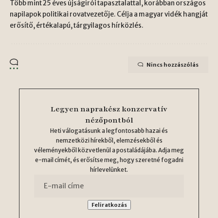
Több mint 25 éves újságírói tapasztalattal, korábban országos
napilapok politikai rovatvezetője. Célja a magyar vidék hangját
erősítő, értékalapú, tárgyilagos hírközlés.
Nincs hozzászólás
Legyen naprakész konzervatív
nézőpontból
Heti válogatásunk a legfontosabb hazai és
nemzetközi hírekből, elemzésekből és
véleményekből közvetlenül a postaládájába. Adja meg
e-mail címét, és erősítse meg, hogy szeretné fogadni
hírlevelünket.