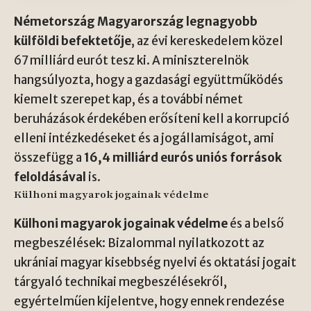
Németország Magyarország legnagyobb
külföldi befektetője
, az évi kereskedelem közel
67 milliárd eurót tesz ki. A miniszterelnök
hangsúlyozta, hogy a gazdasági együttműködés
kiemelt szerepet kap, és a további német
beruházások érdekében erősíteni kell a korrupció
elleni intézkedéseket és a jogállamiságot, ami
összefügg a
16,4 milliárd eurós uniós források
feloldásával
is.
Külhoni magyarok jogainak védelme
Külhoni magyarok jogainak védelme
és a belső
megbeszélések: Bizalommal nyilatkozott az
ukrániai magyar kisebbség nyelvi és oktatási jogait
tárgyaló technikai megbeszélésekről,
egyértelműen kijelentve, hogy ennek rendezése