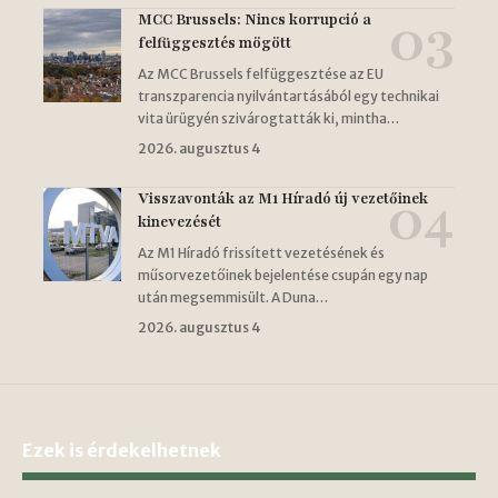
MCC Brussels: Nincs korrupció a
felfüggesztés mögött
Az MCC Brussels felfüggesztése az EU
transzparencia nyilvántartásából egy technikai
vita ürügyén szivárogtatták ki, mintha…
2026. augusztus 4
Visszavonták az M1 Híradó új vezetőinek
kinevezését
Az M1 Híradó frissített vezetésének és
műsorvezetőinek bejelentése csupán egy nap
után megsemmisült. A Duna…
2026. augusztus 4
Ezek is érdekelhetnek