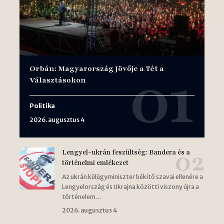
Orbán: Magyarország Jövője a Tét a
Választásokon
Politika
2026. augusztus 4
Lengyel-ukrán feszültség: Bandera és a
történelmi emlékezet
Az ukrán külügyminiszter békítő szavai ellenére a
Lengyelország és Ukrajna közötti viszony újra a
történelem…
2026. augusztus 4