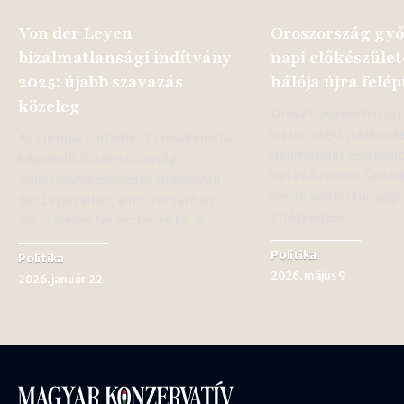
Von der Leyen
Oroszország gy
bizalmatlansági indítvány
napi előkészület
2025: újabb szavazás
hálója újra felép
közeleg
Orosz Győzelem nap r
biztonsági intézkedé
Az Európai Parlament szuverenista
hadművelet és a pszic
képviselői bizalmatlansági
hatás Az orosz Győze
indítványt készítenek Ursula von
rendkívüli biztonsági
der Leyen ellen, amit várhatóan
intézkedései…
2025 elején terjesztenek be. A…
Politika
Politika
2026. május 9
2026. január 22