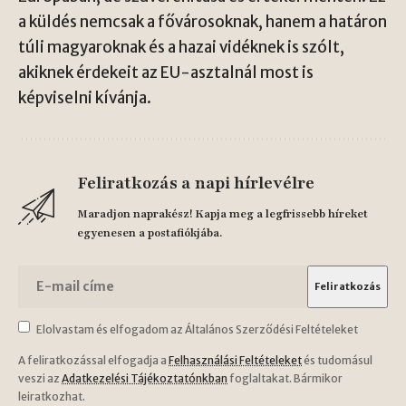
a küldés nemcsak a fővárosoknak, hanem a határon
túli magyaroknak és a hazai vidéknek is szólt,
akiknek érdekeit az EU-asztalnál most is
képviselni kívánja.
Feliratkozás a napi hírlevélre
Maradjon naprakész! Kapja meg a legfrissebb híreket
egyenesen a postafiókjába.
Elolvastam és elfogadom az Általános Szerződési Feltételeket
A feliratkozással elfogadja a
Felhasználási Feltételeket
és tudomásul
veszi az
Adatkezelési Tájékoztatónkban
foglaltakat. Bármikor
leiratkozhat.