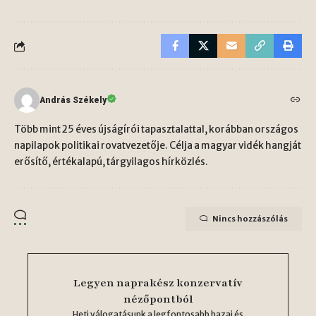
András Székely
Több mint 25 éves újságírói tapasztalattal, korábban országos
napilapok politikai rovatvezetője. Célja a magyar vidék hangját
erősítő, értékalapú, tárgyilagos hírközlés.
Nincs hozzászólás
Legyen naprakész konzervatív
nézőpontból
Heti válogatásunk a legfontosabb hazai és