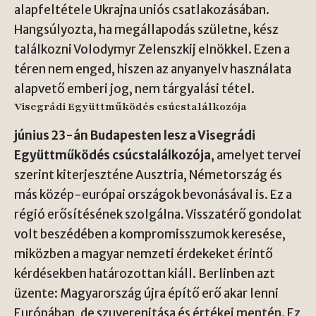
alapfeltétele Ukrajna uniós csatlakozásában.
Hangsúlyozta, ha megállapodás születne, kész
találkozni Volodymyr Zelenszkij elnökkel. Ezen a
téren nem enged, hiszen az anyanyelv használata
alapvető emberi jog, nem tárgyalási tétel.
Visegrádi Együttműködés csúcstalálkozója
június 23-án Budapesten lesz a Visegrádi
Együttműködés csúcstalálkozója
, amelyet tervei
szerint kiterjeszténe Ausztria, Németország és
más közép-európai országok bevonásával is. Ez a
régió erősítésének szolgálna. Visszatérő gondolat
volt beszédében a kompromisszumok keresése,
miközben a magyar nemzeti érdekeket érintő
kérdésekben határozottan kiáll. Berlinben azt
üzente: Magyarország újra építő erő akar lenni
Európában, de szuverenitása és értékei mentén. Ez