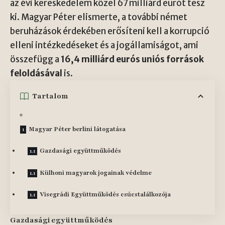
az évi kereskedelem közel 67 milliárd eurót tesz
ki. Magyar Péter elismerte, a további német
beruházások érdekében erősíteni kell a korrupció
elleni intézkedéseket és a jogállamiságot, ami
összefügg a
16,4 milliárd eurós uniós források
feloldásával
is.
Tartalom
Magyar Péter berlini látogatása
Gazdasági együttműködés
Külhoni magyarok jogainak védelme
Visegrádi Együttműködés csúcstalálkozója
Gazdasági együttműködés