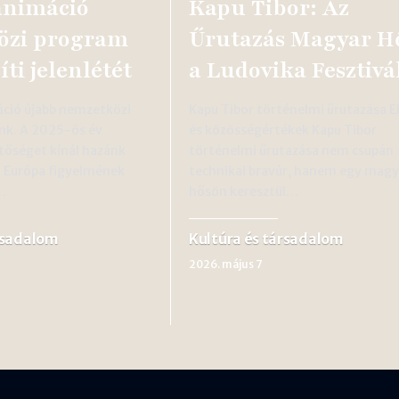
animáció
Kapu Tibor: Az
özi program
Űrutazás Magyar H
íti jelenlétét
a Ludovika Fesztivá
ció újabb nemzetközi
Kapu Tibor történelmi űrutazása E
lunk. A 2025-ös év
és közösségértékek Kapu Tibor
tőséget kínál hazánk
történelmi űrutazása nem csupán
n Európa figyelmének
technikai bravúr, hanem egy magy
…
hősön keresztül…
rsadalom
Kultúra és társadalom
2026. május 7