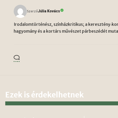
Júlia Kovács
Szerző
Irodalomtörténész, színházkritikus; a keresztény‑kon
hagyomány és a kortárs művészet párbeszédét mutat
Ezek is érdekelhetnek