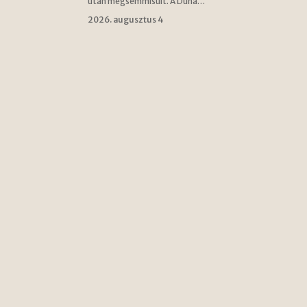
után megsemmisült. A Duna…
2026. augusztus 4