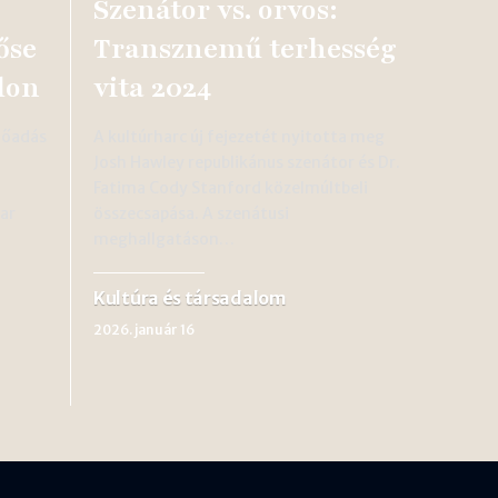
Szenátor vs. orvos:
őse
Transznemű terhesség
lon
vita 2024
lőadás
A kultúrharc új fejezetét nyitotta meg
Josh Hawley republikánus szenátor és Dr.
Fatima Cody Stanford közelmúltbeli
ar
összecsapása. A szenátusi
meghallgatáson…
Kultúra és társadalom
2026. január 16