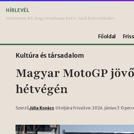
HÍRLEVÉL
Iratkozzon fel, hogy olvashassa heti e-mail hírlevelünket.
Főoldal
Fris
Kultúra és társadalom
Magyar MotoGP jövőj
hétvégén
Szerző
Utoljára frissítve: 2026. június 3
0 per
Júlia Kovács