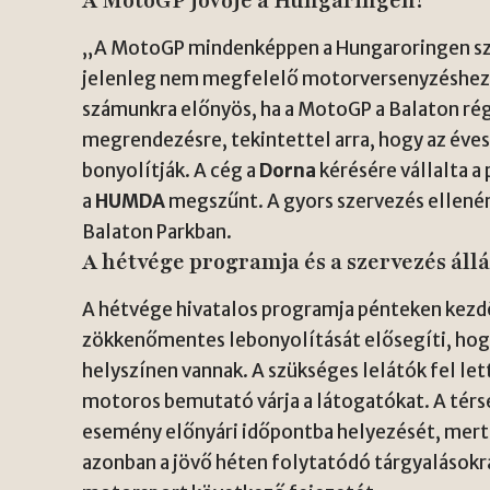
A MotoGP jövője a Hungaringen?
„A MotoGP mindenképpen a Hungaroringen sze
jelenleg nem megfelelő motorversenyzéshez”
számunkra előnyös, ha a MotoGP a Balaton rég
megrendezésre, tekintettel arra, hogy az év
bonyolítják. A cég a
Dorna
kérésére vállalta a
a
HUMDA
megszűnt. A gyors szervezés ellenére
Balaton Parkban.
A hétvége programja és a szervezés áll
A hétvége hivatalos programja pénteken kezd
zökkenőmentes lebonyolítását elősegíti, hogy
helyszínen vannak. A szükséges lelátók fel le
motoros bemutató várja a látogatókat. A térsé
esemény előnyári időpontba helyezését, mert í
azonban a jövő héten folytatódó tárgyalások