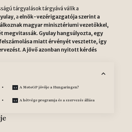
ágú tárgyalások tárgyává válik a
Gyulay
, a
elnök-vezérigazgatója szerint a
lálkoznak magyar minisztériumi vezetőkkel,
t megvitassák. Gyulay hangsúlyozta, egy
 felszámolása miatt érvényét vesztette, így
zervezést. A jövő azonban nyitott kérdés
A MotoGP jövője a Hungaringen?
A hétvége programja és a szervezés állása
je