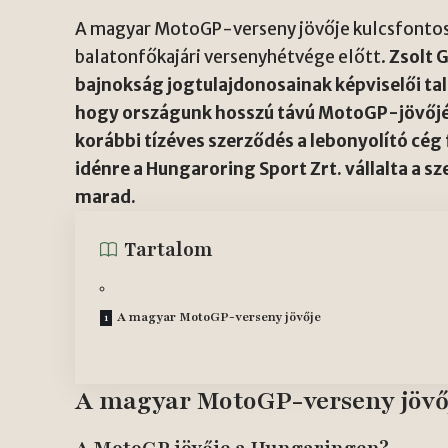
A magyar MotoGP-verseny jövője kulcsfontoss
balatonfőkajári versenyhétvége előtt.
Zsolt 
bajnokság jogtulajdonosainak képviselői ta
hogy országunk hosszú távú MotoGP-jövőjé
korábbi tízéves szerződés a lebonyolító cég
idénre a Hungaroring Sport Zrt. vállalta a s
marad.
Tartalom
A magyar MotoGP-verseny jövője
A magyar MotoGP-verseny jövő