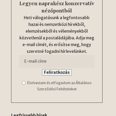
Legyen naprakész konzervatív
nézőpontból
Heti válogatásunk a legfontosabb
hazai és nemzetközi hírekből,
elemzésekből és véleményekből
közvetlenül a postaládájába. Adja meg
e-mail címét, és erősítse meg, hogy
szeretné fogadni hírlevelünket.
Elolvastam és elfogadom az Általános
Szerződési Feltételeket
Legfrissebb hírek