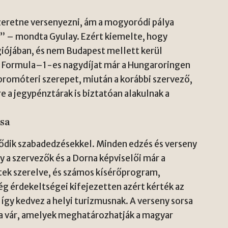
retne versenyezni, ám a mogyoródi pálya
 – mondta Gyulay. Ezért kiemelte, hogy
iójában, és nem Budapest mellett kerül
es Formula–1-es nagydíjat már a Hungaroringen
 promóteri szerepet, miután a korábbi szervező,
 a jegypénztárak is biztatóan alakulnak a
ása
ődik szabadedzésekkel. Minden edzés és verseny
 a szervezők és a Dorna képviselői már a
ttek szerelve, és számos kísérőprogram,
g érdekeltségei kifejezetten azért kérték az
gy kedvez a helyi turizmusnak. A verseny sorsa
ra vár, amelyek meghatározhatják a magyar