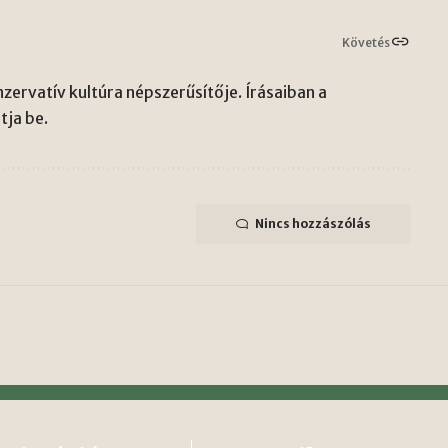
Követés
zervatív kultúra népszerűsítője. Írásaiban a
ja be.
Nincs hozzászólás