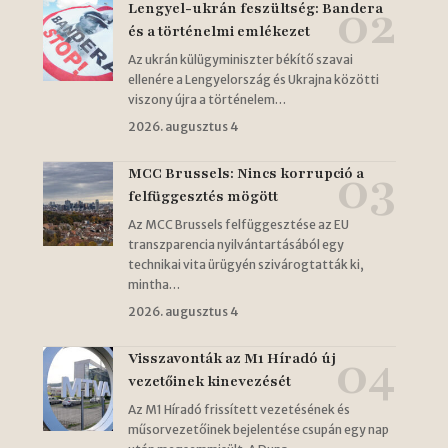
Lengyel-ukrán feszültség: Bandera
és a történelmi emlékezet
Az ukrán külügyminiszter békítő szavai
ellenére a Lengyelország és Ukrajna közötti
viszony újra a történelem…
2026. augusztus 4
MCC Brussels: Nincs korrupció a
felfüggesztés mögött
Az MCC Brussels felfüggesztése az EU
transzparencia nyilvántartásából egy
technikai vita ürügyén szivárogtatták ki,
mintha…
2026. augusztus 4
Visszavonták az M1 Híradó új
vezetőinek kinevezését
Az M1 Híradó frissített vezetésének és
műsorvezetőinek bejelentése csupán egy nap