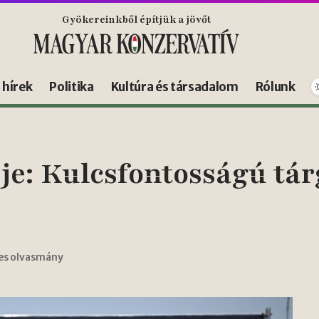
Gyökereinkből építjük a jövőt
s hírek
Politika
Kultúra és társadalom
Rólunk
e: Kulcsfontosságú tár
ces olvasmány