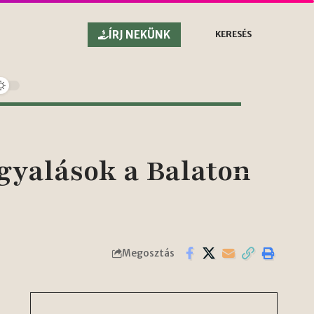
ÍRJ NEKÜNK
KERESÉS
gyalások a Balaton
Megosztás