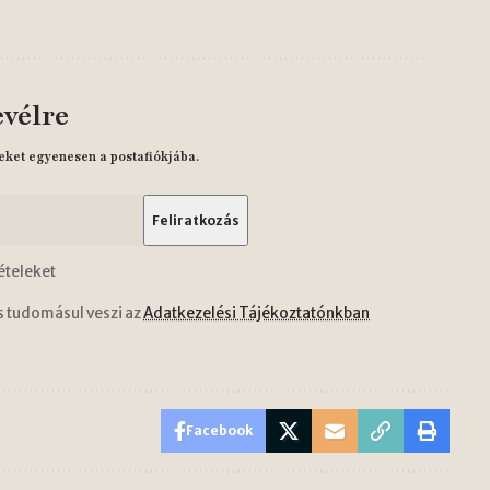
evélre
eket egyenesen a postafiókjába.
ételeket
s tudomásul veszi az
Adatkezelési Tájékoztatónkban
Facebook