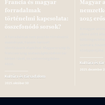
Francia és magyar
Magyar 
forradalmak
nemzetk
történelmi kapcsolata:
2025 erős
összefonódó sorsok?
A magyar animá
sikere előtt ál
A forradalmak nem pusztán történelmi
különleges lehe
események, hanem nemzeti
számára, hisze
identitásunk alapkövei. Magyarország és
középpontjába
Franciaország szabadságküzdelmei bár
térben távol, de szellemiségükben
Kultúra és tá
közel…
2025. december 2
Kultúra és társadalom
2025. október 30