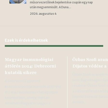
műsorvezetőinek bejelentése csupán egy nap
után megsemmisült. A Duna…
2026. augusztus 4
Ezek is érdekelhetnek
Magyar immunológiai
Özbas Szofi ara
áttörés 2024: Debreceni
Dijatos védése a
kutatók sikere
Özbas Szofi aranyérm
Judo Bajnokságon Gy
A Debreceni Egyetem
részletei Özbas Szof
kutatócsoportja jelentős áttörést
a változatlanul tart
ért el az autoimmun betegségek
bajnoki formát: hus
kezelésében, amely méltán
évesen…
emelheti Magyarországot a