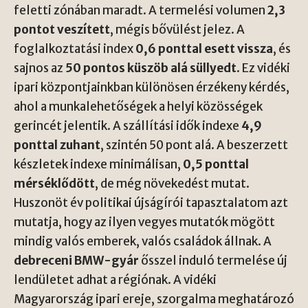
feletti zónában maradt. A termelési volumen
2,3
pontot veszített
, mégis bővülést jelez. A
foglalkoztatási index
0,6 ponttal esett vissza
, és
sajnos az
50 pontos küszöb alá süllyedt
. Ez vidéki
ipari központjainkban különösen érzékeny kérdés,
ahol a munkalehetőségek a helyi közösségek
gerincét jelentik. A szállítási idők indexe
4,9
ponttal zuhant
, szintén 50 pont alá. A beszerzett
készletek indexe minimálisan,
0,5 ponttal
mérséklődött
, de még növekedést mutat.
Huszonöt év politikai újságírói tapasztalatom azt
mutatja, hogy az ilyen vegyes mutatók mögött
mindig valós emberek, valós családok állnak. A
debreceni BMW-gyár
ősszel induló termelése új
lendületet adhat a régiónak. A vidéki
Magyarország ipari ereje, szorgalma meghatározó