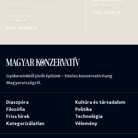
nemzetközi tudományos
Friss hírek
figyelem…
2026. április 18
Friss hírek
2025. október 14
Gyökereinkből jövőt építünk – hiteles konzervatív hang
Magyarországról.
Diaszpóra
Kultúra és társadalom
Filozófia
Politika
Friss hírek
Technológia
Kategorizálatlan
Vélemény