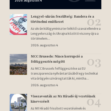
2026. augusztus 4
Lengyel-ukrán feszültség: Bandera és a
történelmi emlékezet
Az ukrán külügyminiszter békítő szavai ellenére a
Lengyelország és Ukrajna közötti viszony újra a
történelem…
2026. augusztus 4
MCC Brussels: Nincs korrupció a
felfüggesztés mögött
Az MCC Brussels felfüggesztése az EU
transzparencia nyilvántartásából egy technikai
vita ürügyén szivárogtatták ki, mintha…
2026. augusztus 4
Visszavonták az M1 Híradó új vezetőinek
kinevezését
Az M1 Híradó frissített vezetésének és