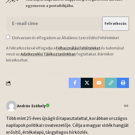
egyenesen a postafiókjába.
Elolvastam és elfogadom az Általános Szerződési Feltételeket
A feliratkozással elfogadja a
Felhasználási Feltételeket
és tudomásul
veszi az
Adatkezelési Tájékoztatónkban
foglaltakat. Bármikor
leiratkozhat.
András Székely
Több mint 25 éves újságírói tapasztalattal, korábban országos
napilapok politikai rovatvezetője. Célja a magyar vidék hangját
erősítő, értékalapú, tárgyilagos hírközlés.