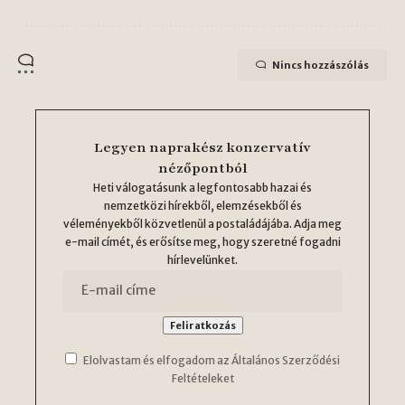
Nincs hozzászólás
Legyen naprakész konzervatív
nézőpontból
Heti válogatásunk a legfontosabb hazai és
nemzetközi hírekből, elemzésekből és
véleményekből közvetlenül a postaládájába. Adja meg
e-mail címét, és erősítse meg, hogy szeretné fogadni
hírlevelünket.
Elolvastam és elfogadom az Általános Szerződési
Feltételeket