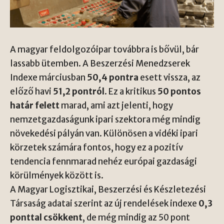
A magyar feldolgozóipar továbbra is bővül, bár
lassabb ütemben. A Beszerzési Menedzserek
Indexe márciusban
50,4 pontra
esett vissza, az
előző havi
51,2 pontról
. Ez a kritikus
50 pontos
határ felett
marad, ami azt jelenti, hogy
nemzetgazdaságunk ipari szektora még mindig
növekedési pályán van. Különösen a vidéki ipari
körzetek számára fontos, hogy ez a pozitív
tendencia fennmarad nehéz európai gazdasági
körülmények között is.
A Magyar Logisztikai, Beszerzési és Készletezési
Társaság adatai szerint az új rendelések indexe
0,3
ponttal csökkent
, de még mindig az 50 pont