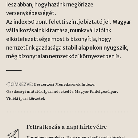
lesz abban, hogy hazánk megőrizze
versenyképességét.
Az index 50 pont feletti szintje biztató jel. Magyar
vállalkozásaink kitartása, munkavállalóink
elkötelezettsége most is bizonyítja, hogy
nemzetünk gazdasága
stabil alapokon nyugszik
,
még bizonytalan nemzetközi környezetben is.
CÍMKÉZVE:
Beszerzési Menedzserek Indexe
Gazdasági mutatók
Ipari növekedés
Magyar feldolgozóipar
Vidéki ipari körzetek
Feliratkozás a napi hírlevélre
Maradjon naprakész! Kapja meg a legfrissebb híreket