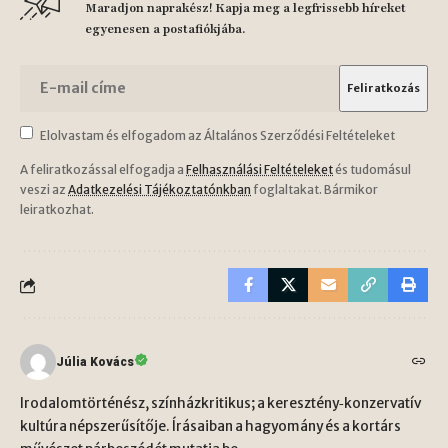
Maradjon naprakész! Kapja meg a legfrissebb híreket
egyenesen a postafiókjába.
Elolvastam és elfogadom az Általános Szerződési Feltételeket
A feliratkozással elfogadja a
Felhasználási Feltételeket
és tudomásul
veszi az
Adatkezelési Tájékoztatónkban
foglaltakat. Bármikor
leiratkozhat.
Júlia Kovács
Irodalomtörténész, színházkritikus; a keresztény‑konzervatív
kultúra népszerűsítője. Írásaiban a hagyomány és a kortárs