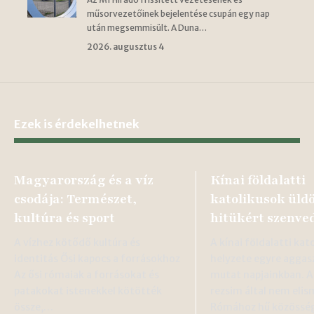
műsorvezetőinek bejelentése csupán egy nap
után megsemmisült. A Duna…
2026. augusztus 4
Ezek is érdekelhetnek
Magyarország és a víz
Kínai földalatti
csodája: Természet,
katolikusok üldö
kultúra és sport
hitükért szenve
A vízhez kötődő kultúra és
A kínai földalatti kat
identitás Ősi kapocs a forrásokhoz
helyzete egyre aggas
Az ősi rómaiak a forrásokat és
mutat napjainkban. 
patakokat istenekkel kötötték
rezsim által nem elis
össze,…
Rómához hű közösség