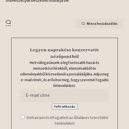
művészet párbeszédét mutatja be.
Nincs hozzászólás
Legyen naprakész konzervatív
nézőpontból
Heti válogatásunk a legfontosabb hazai és
nemzetközi hírekből, elemzésekből és
véleményekből közvetlenül a postaládájába. Adja meg
e-mail címét, és erősítse meg, hogy szeretné fogadni
hírlevelünket.
Elolvastam és elfogadom az Általános Szerződési
Feltételeket