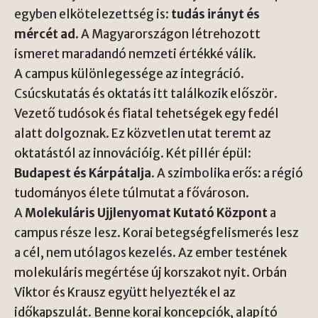
egyben elkötelezettség is:
tudás irányt és
mércét ad
. A Magyarországon létrehozott
ismeret maradandó nemzeti értékké válik.
A campus különlegessége az integráció.
Csúcskutatás és oktatás itt találkozik először.
Vezető tudósok és fiatal tehetségek egy fedél
alatt dolgoznak. Ez közvetlen utat teremt az
oktatástól az innovációig. Két pillér épül:
Budapest és Kárpátalja
. A szimbolika erős: a régió
tudományos élete túlmutat a fővároson.
A
Molekuláris Ujjlenyomat Kutató Központ
a
campus része lesz. Korai betegségfelismerés lesz
a cél, nem utólagos kezelés. Az ember testének
molekuláris megértése új korszakot nyit. Orbán
Viktor és Krausz együtt helyezték el az
időkapszulát. Benne korai koncepciók, alapító