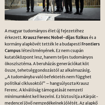
A magyar tudományos élet új fejezetéhez
érkezett.
Krausz Ferenc Nobel-díjas fizikus
és a
kormány alapkövét tették le a budapesti
Frontiers
Campus
létesítményének. Ez nem csupán
kutatóközpont lesz, hanem teljes tudományos
ökoszisztéma. A beruházás generációkat köt
össze, tehetséggondozástól az alkalmazásig.
„A tudományba való befektetés nem függhet
politikai ciklusoktól” – hangsúlyozta Krausz
Ferenc. A kiválóság támogatását nemzeti
minimumként kell kezelni. Ez biztosítja a Kárpát-
medencei jövő nemzedékeinek jólétét. Az alapkő