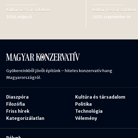
Kultúra és társadalom
Kultúra és társadalom
2026. május 9
2025. szeptember 16
Gyökereinkből jövőt építünk – hiteles konzervatív hang
Magyarországról.
Diaszpóra
Kultúra és társadalom
Filozófia
Politika
Friss hírek
Technológia
Kategorizálatlan
Vélemény
Rólunk