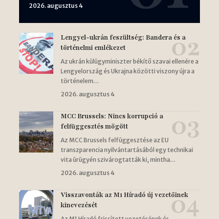
2026. augusztus 4
Lengyel-ukrán feszültség: Bandera és a
történelmi emlékezet
Az ukrán külügyminiszter békítő szavai ellenére a
Lengyelország és Ukrajna közötti viszony újra a
történelem…
2026. augusztus 4
MCC Brussels: Nincs korrupció a
felfüggesztés mögött
Az MCC Brussels felfüggesztése az EU
transzparencia nyilvántartásából egy technikai
vita ürügyén szivárogtatták ki, mintha…
2026. augusztus 4
Visszavonták az M1 Híradó új vezetőinek
kinevezését
Az M1 Híradó frissített vezetésének és