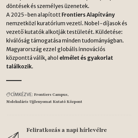
döntések és személyes üzenetek.
A 2025-ben alapított
Frontiers Alapítvány
nemzetközi kuratórium vezeti. Nobel-díjasok és
vezető kutatók alkotják testületét. Küldetése:
kiválóság támogatása minden tudományágban.
Magyarország ezzel globális innovációs
központtá válik, ahol
elmélet és gyakorlat
találkozik
.
CÍMKÉZVE:
Frontiers Campus
Molekuláris Ujjlenyomat Kutató Központ
Feliratkozás a napi hírlevélre