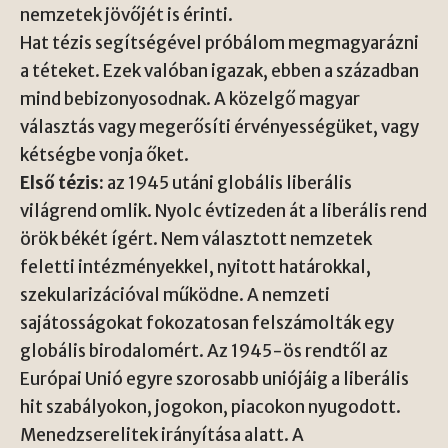
nemzetek jövőjét is érinti.
Hat tézis segítségével próbálom megmagyarázni
a téteket. Ezek valóban igazak, ebben a században
mind bebizonyosodnak. A közelgő magyar
választás vagy megerősíti érvényességüket, vagy
kétségbe vonja őket.
Első tézis:
az 1945 utáni globális liberális
világrend omlik. Nyolc évtizeden át a liberális rend
örök békét ígért. Nem választott nemzetek
feletti intézményekkel, nyitott határokkal,
szekularizációval működne. A nemzeti
sajátosságokat fokozatosan felszámolták egy
globális birodalomért. Az 1945-ös rendtől az
Európai Unió egyre szorosabb uniójáig a liberális
hit szabályokon, jogokon, piacokon nyugodott.
Menedzserelitek irányítása alatt. A