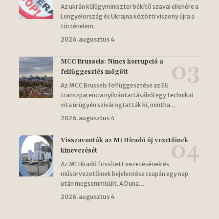
Az ukrán külügyminiszter békítő szavai ellenére a
Lengyelország és Ukrajna közötti viszony újra a
történelem…
2026. augusztus 4
MCC Brussels: Nincs korrupció a
felfüggesztés mögött
Az MCC Brussels felfüggesztése az EU
transzparencia nyilvántartásából egy technikai
vita ürügyén szivárogtatták ki, mintha…
2026. augusztus 4
Visszavonták az M1 Híradó új vezetőinek
kinevezését
Az M1 Híradó frissített vezetésének és
műsorvezetőinek bejelentése csupán egy nap
után megsemmisült. A Duna…
2026. augusztus 4