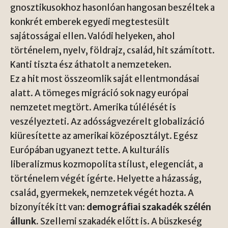
gnosztikusokhoz hasonlóan hangosan beszéltek a
konkrét emberek egyedi megtestesült
sajátosságai ellen. Valódi helyeken, ahol
történelem, nyelv, földrajz, család, hit számított.
Kanti tiszta ész áthatolt a nemzeteken.
Ez a hit most összeomlik saját ellentmondásai
alatt. A tömeges migráció sok nagy európai
nemzetet megtört. Amerika túlélését is
veszélyezteti. Az adósságvezérelt globalizáció
kiüresítette az amerikai középosztályt. Egész
Európában ugyanezt tette. A kulturális
liberalizmus kozmopolita stílust, elegenciát, a
történelem végét ígérte. Helyette a házasság,
család, gyermekek, nemzetek végét hozta. A
bizonyíték itt van:
demográfiai szakadék szélén
állunk.
Szellemi szakadék előtt is. A büszkeség