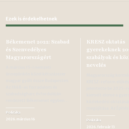
Ezek is érdekelhetnek
Békemenet 2022: Szabad
KRESZ oktatás
és Szenvedélyes
gyerekeknek 202
Magyarországért
szabályok és köz
nevelés
A március 15-i nemzeti
ünnepünkön közel kétszázezer
Magyarország kormá
magyar gyűlt össze Budapesten.
KRESZ-reform előkés
Az 1848-as forradalom és
jelentette be 2025-r
szabadságharc évfordulóján
kiemelt eleme a gye
rendezett Békemenet egyben…
közlekedési oktatásán
megújítása. Az Építés
Politika
2026. március 16
Politika
2026. február 13