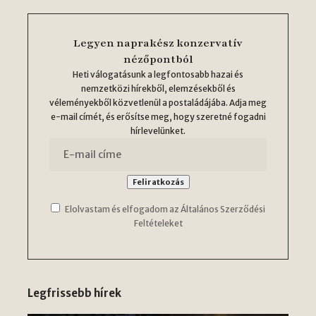
Legyen naprakész konzervatív
nézőpontból
Heti válogatásunk a legfontosabb hazai és
nemzetközi hírekből, elemzésekből és
véleményekből közvetlenül a postaládájába. Adja meg
e-mail címét, és erősítse meg, hogy szeretné fogadni
hírlevelünket.
Elolvastam és elfogadom az Általános Szerződési
Feltételeket
Legfrissebb hírek