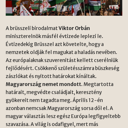
A brüsszeli birodalmat
Viktor Orbán
miniszterelnök másfél évtizede leplezi le.
Évtizedekig Brüsszel azt követelte, hogy a
nemzetek oldják fel magukat a haladás nevében.
Az európaiaknak szuverenitást kellett cserélniük
fejlődésért. Csökkenő születésszámra büszkeség
zászlókat és nyitott határokat kínáltak.
Magyarország nemet mondott.
Megtartotta
határait, megvédte családjait, keresztény
gyökereit nem tagadta meg. Április 12-én
azonban nemcsak Magyarország sorsa dől el. A
magyar választás lesz egész Európa legfigyeltebb
szavazása. A világ is odafigyel, mert más