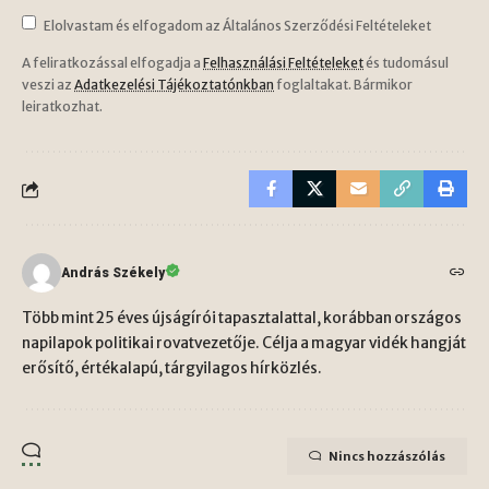
Elolvastam és elfogadom az Általános Szerződési Feltételeket
A feliratkozással elfogadja a
Felhasználási Feltételeket
és tudomásul
veszi az
Adatkezelési Tájékoztatónkban
foglaltakat. Bármikor
leiratkozhat.
András Székely
Több mint 25 éves újságírói tapasztalattal, korábban országos
napilapok politikai rovatvezetője. Célja a magyar vidék hangját
erősítő, értékalapú, tárgyilagos hírközlés.
Nincs hozzászólás