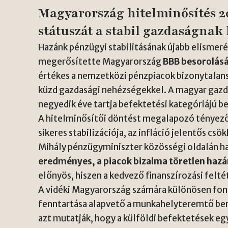
Magyarország hitelminősítés 2
státuszát a stabil gazdaságna
Hazánk pénzügyi stabilitásának újabb elismer
megerősítette Magyarország
BBB besorolását
értékes a nemzetközi pénzpiacok bizonytalan
küzd gazdasági nehézségekkel. A magyar gaz
negyedik éve tartja befektetési kategóriájú b
A hitelminősítői döntést megalapozó tényező
sikeres stabilizációja, az infláció jelentős csö
Mihály pénzügyminiszter közösségi oldalán h
eredményes, a piacok bizalma töretlen hazá
előnyös, hiszen a kedvező finanszírozási felté
A vidéki Magyarország számára különösen font
fenntartása alapvető a munkahelyteremtő ber
azt mutatják, hogy a külföldi befektetések eg