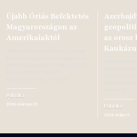
Újabb Óriás Befektetés
Azerbajd
Magyarországon az
geopoliti
Amerikaiaktól
az orosz 
Kaukázu
Újabb amerikai óriásberuházás érkezik
Magyarországra, ezúttal Zalaegerszeg
Az Azerbajdzsán
nyeri meg a versenyt. A Flextronics 35,5
Nyugat és Kelet
milliárd forintot fektet be
befolyás és Aze
kapacitásbővítésre, miközben…
pozíciója Az Az
szerepe az…
Politika
2026. március 25
Politika
2026. május 9