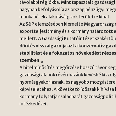
távolabbi régiókba. Mint tapasztalt gazdasági
nagyban befolyásolja az ország pénzügyi megí
munkabérek alakulásáig sok területre kihat.
Az
S&P
elemzésében kiemelte Magyarország erő
exportteljesítmény és a kormány határozott 
mellett. A Gazdasági Kutatóintézet szakértője
döntés visszaigazolja azt a konzervatív gaz
stabilitást és a fokozatos növekedést része
szemben.
„
A hitelminősítés megőrzése hosszú távon segít
gazdasági alapok révén hazánk kevésbé kiszol
nyomásgyakorlásnak, és nagyobb mozgásteret
képviseletéhez. A következő időszak kihívása 
kormány folytatja családbarát gazdaságpolitik
intézkedéseit.