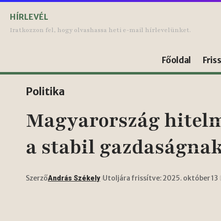
HÍRLEVÉL
Iratkozzon fel, hogy olvashassa heti e-mail hírlevelünket.
Főoldal
Fris
Politika
Magyarország hitelmi
a stabil gazdaságna
Szerző
Utoljára frissítve: 2025. október 13
András Székely