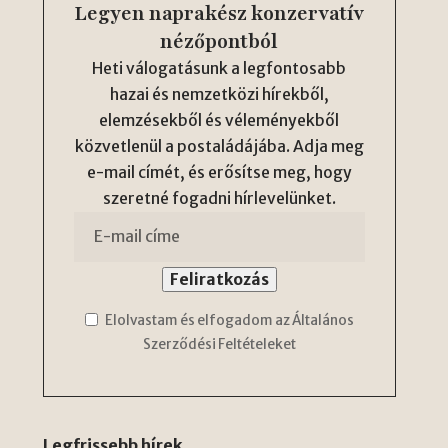
Legyen naprakész konzervatív
nézőpontból
Heti válogatásunk a legfontosabb
hazai és nemzetközi hírekből,
elemzésekből és véleményekből
közvetlenül a postaládájába. Adja meg
e-mail címét, és erősítse meg, hogy
szeretné fogadni hírlevelünket.
Elolvastam és elfogadom az Általános
Szerződési Feltételeket
Legfrissebb hírek