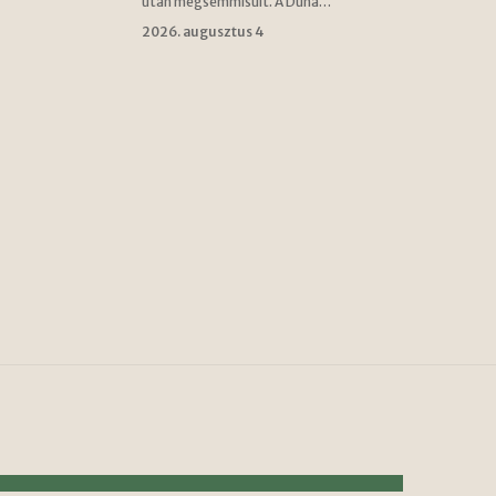
után megsemmisült. A Duna…
2026. augusztus 4