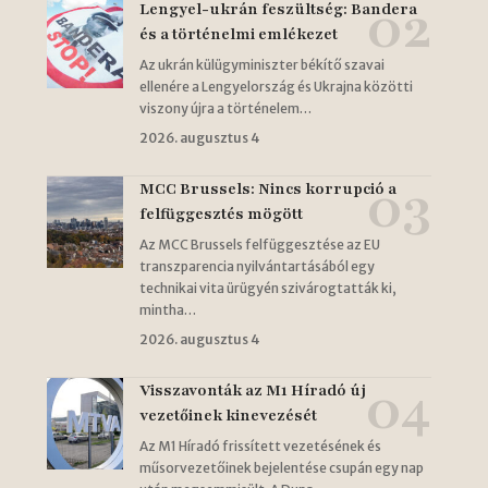
Lengyel-ukrán feszültség: Bandera
és a történelmi emlékezet
Az ukrán külügyminiszter békítő szavai
ellenére a Lengyelország és Ukrajna közötti
viszony újra a történelem…
2026. augusztus 4
MCC Brussels: Nincs korrupció a
felfüggesztés mögött
Az MCC Brussels felfüggesztése az EU
transzparencia nyilvántartásából egy
technikai vita ürügyén szivárogtatták ki,
mintha…
2026. augusztus 4
Visszavonták az M1 Híradó új
vezetőinek kinevezését
Az M1 Híradó frissített vezetésének és
műsorvezetőinek bejelentése csupán egy nap