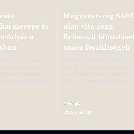
zsán
Magyarország SAF
kai szerepe és
alap vita 2025:
befolyás a
Brüsszeli támadáso
sban
uniós feszültségek
 geopolitikai szerepe a
Brüsszel ismét Magyarország ellen
 között Oroszországi
fordult, most a SAFE alaphoz való
rbajdzsán független
hozzáférést vitatják el hazánktól.
erbajdzsán geopolitikai
Európai Parlament tegnapi ülésén
kétharmados…
Politika
2026. január 23