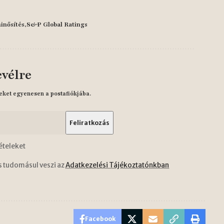
inősítés
S&P Global Ratings
evélre
eket egyenesen a postafiókjába.
ételeket
s tudomásul veszi az
Adatkezelési Tájékoztatónkban
Facebook