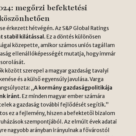
024: megőrzi befektetési
k köszönhetően
ése érkezett hétvégén. Az S&P Global Ratings
 stabil kilátással
. Ez a döntés különösen
ságai közepette, amikor számos uniós tagállam
daság ellenállóképességét mutatja, hogy immár
esorolását.
k között szerepel a magyar gazdaság tavalyi
kkenése és a külső egyensúly javulása. Varga
angsúlyozta: „
A kormány gazdaságpolitikája
nk iránt.
Ez minden magyar ember számára
telek a gazdaság további fejlődését segítik.”
os ez a fejlemény, hiszen a befektetői bizalom
uházások szempontjából. Az elmúlt évek adatai
yre nagyobb arányban irányulnak a fővárostól