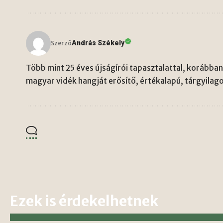
András Székely
Szerző
Több mint 25 éves újságírói tapasztalattal, korábban 
magyar vidék hangját erősítő, értékalapú, tárgyilago
Ezek is érdekelhetnek