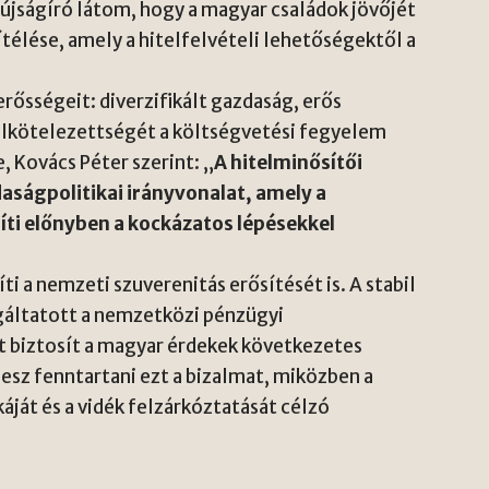
 újságíró látom, hogy a magyar családok jövőjét
télése, amely a hitelfelvételi lehetőségektől a
sségeit: diverzifikált gazdaság, erős
elkötelezettségét a költségvetési fegyelem
, Kovács Péter szerint: „
A hitelminősítői
daságpolitikai irányvonalat, amely a
síti előnyben a kockázatos lépésekkel
i a nemzeti szuverenitás erősítését is. A stabil
gáltatott a nemzetközi pénzügyi
 biztosít a
magyar érdekek
következetes
lesz fenntartani ezt a bizalmat, miközben a
áját és a vidék felzárkóztatását célzó