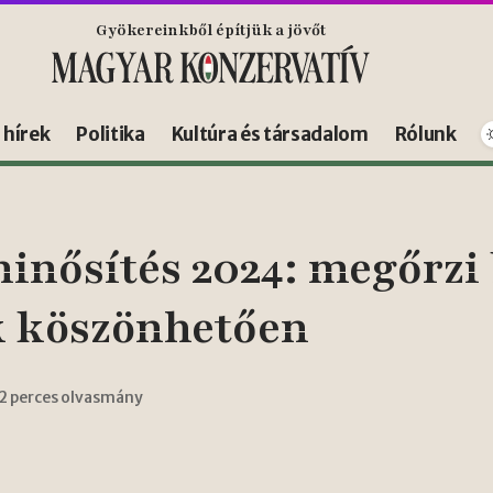
Gyökereinkből építjük a jövőt
s hírek
Politika
Kultúra és társadalom
Rólunk
nősítés 2024: megőrzi 
k köszönhetően
2 perces olvasmány