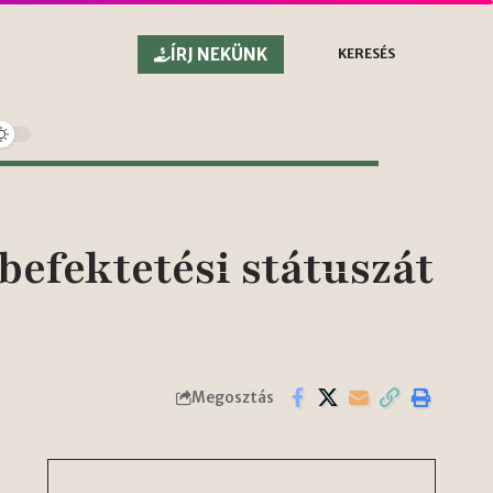
ÍRJ NEKÜNK
KERESÉS
befektetési státuszát
Megosztás