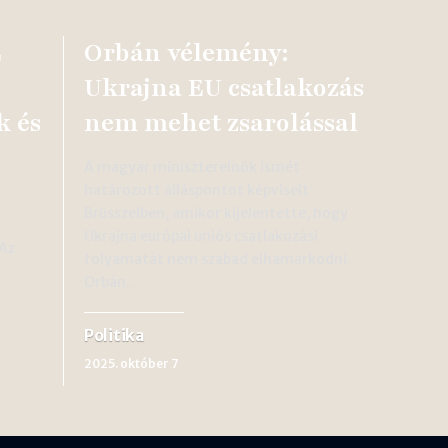
E
Orbán vélemény:
Ukrajna EU csatlakozás
k és
nem mehet zsarolással
A magyar miniszterelnök ismét
határozott álláspontot képviselt
Brüsszelben, amikor kijelentette, hogy
Ukrajna európai uniós csatlakozási
 Az
folyamatát nem szabad elhamarkodni.
Orbán…
Politika
2025. október 7