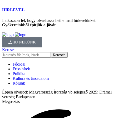
HÍRLEVÉL
Iratkozzon fel, hogy olvashassa heti e-mail hírlevelünket.
Gyökereinkből építjük a jövőt
ÍRJ NEKÜNK
Keresés
Főoldal
Friss hírek
Politika
Kultúra és társadalom
Rólunk
Éppen olvasod:
Magyarország Írország vb selejtező 2025: Drámai
vereség Budapesten
Megosztás