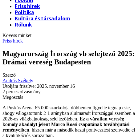
Friss hírek
Politika
Kultúra és társadalom
Rólunk
Kövess minket
Friss hírek
Magyarország Írország vb selejtező 2025:
Drámai vereség Budapesten
Szerző
András Székely
Utoljára frissítve: 2025. november 16
2 perces olvasmány
Megosztás
A Puskás Aréna 65.000 szurkolója döbbenten figyelte tegnap este,
ahogy válogatottunk 2-1 arányban alulmaradt Írországgal szemben a
2026-os világbajnokság selejtezőjében.
Ez a váratlan vereség
komoly akadályt jelent Marco Rossi csapatának továbbjutási
reményeiben
, hiszen már a második hazai pontvesztést szenvedte el
a kvalifikációs sorozatban.