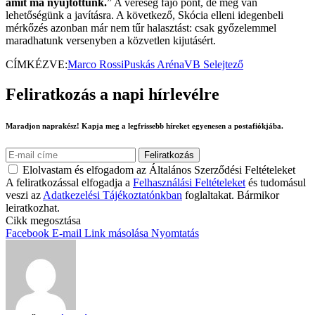
amit ma nyújtottunk.
” A vereség fájó pont, de még van
lehetőségünk a javításra. A következő, Skócia elleni idegenbeli
mérkőzés azonban már nem tűr halasztást: csak győzelemmel
maradhatunk versenyben a közvetlen kijutásért.
CÍMKÉZVE:
Marco Rossi
Puskás Aréna
VB Selejtező
Feliratkozás a napi hírlevélre
Maradjon naprakész! Kapja meg a legfrissebb híreket egyenesen a postafiókjába.
Elolvastam és elfogadom az Általános Szerződési Feltételeket
A feliratkozással elfogadja a
Felhasználási Feltételeket
és tudomásul
veszi az
Adatkezelési Tájékoztatónkban
foglaltakat. Bármikor
leiratkozhat.
Cikk megosztása
Facebook
E-mail
Link másolása
Nyomtatás