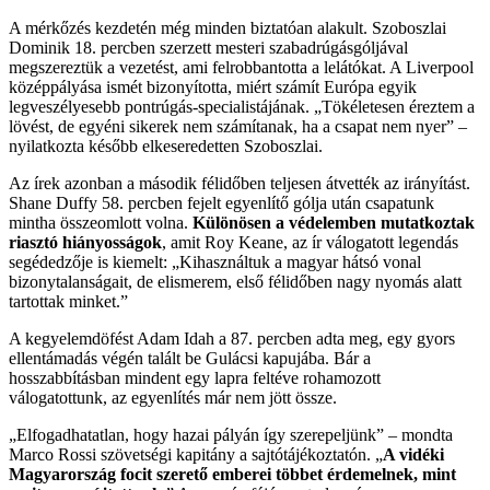
A mérkőzés kezdetén még minden biztatóan alakult. Szoboszlai
Dominik 18. percben szerzett mesteri szabadrúgásgóljával
megszereztük a vezetést, ami felrobbantotta a lelátókat. A Liverpool
középpályása ismét bizonyította, miért számít Európa egyik
legveszélyesebb pontrúgás-specialistájának. „Tökéletesen éreztem a
lövést, de egyéni sikerek nem számítanak, ha a csapat nem nyer” –
nyilatkozta később elkeseredetten Szoboszlai.
Az írek azonban a második félidőben teljesen átvették az irányítást.
Shane Duffy 58. percben fejelt egyenlítő gólja után csapatunk
mintha összeomlott volna.
Különösen a védelemben mutatkoztak
riasztó hiányosságok
, amit Roy Keane, az ír válogatott legendás
segédedzője is kiemelt: „Kihasználtuk a magyar hátsó vonal
bizonytalanságait, de elismerem, első félidőben nagy nyomás alatt
tartottak minket.”
A kegyelemdöfést Adam Idah a 87. percben adta meg, egy gyors
ellentámadás végén talált be Gulácsi kapujába. Bár a
hosszabbításban mindent egy lapra feltéve rohamozott
válogatottunk, az egyenlítés már nem jött össze.
„Elfogadhatatlan, hogy hazai pályán így szerepeljünk” – mondta
Marco Rossi szövetségi kapitány a sajtótájékoztatón. „
A vidéki
Magyarország focit szerető emberei többet érdemelnek, mint