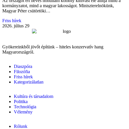
Az országot ért heves hőhullám komoly kihívást elé állítja mind a
kormányzatot, mind a magyar lakosságot. Miniszterelnökünk,
Magyar Péter csütörtöki…
Friss hírek
2026. július 29
Gyökereinkből jövőt építünk – hiteles konzervatív hang
Magyarországról.
Diaszpóra
Filozófia
Friss hírek
Kategorizálatlan
Kultúra és társadalom
Politika
Technológia
Vélemény
Rólunk