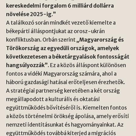
kereskedelmi forgalom 6 milliárd dollárra
növelése 2025-ig.”
A találkozó során mindkét vezető kiemelte a
békepárti álláspontjukat az orosz-ukrán
konfliktusban. Orbán szerint
„Magyarország és
Törökország az egyedüli országok, amelyek
következetesen a béketárgyalások fontosságát
hangsúlyozzák”
. Ez a közös álláspont különösen
fontos a vidéki Magyarország számára, ahol a
háború gazdasági hatásai erőteljesen érezhetők.
A stratégiai partnerség keretében a két ország
megállapodott a kulturális és oktatási
együttműködés bővítéséről is. Kiemelten fontos
a közös történelmi örökség ápolása, amely erősíti
nemzeti identitásunkat és hagyományainkat. Az
együttműködés továbbá kiterjed a migrációs