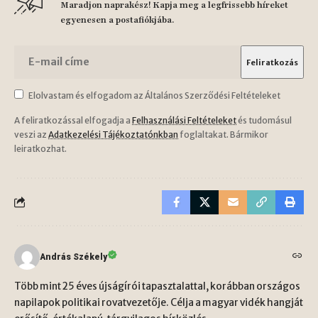
Maradjon naprakész! Kapja meg a legfrissebb híreket
egyenesen a postafiókjába.
Elolvastam és elfogadom az Általános Szerződési Feltételeket
A feliratkozással elfogadja a
Felhasználási Feltételeket
és tudomásul
veszi az
Adatkezelési Tájékoztatónkban
foglaltakat. Bármikor
leiratkozhat.
András Székely
Több mint 25 éves újságírói tapasztalattal, korábban országos
napilapok politikai rovatvezetője. Célja a magyar vidék hangját