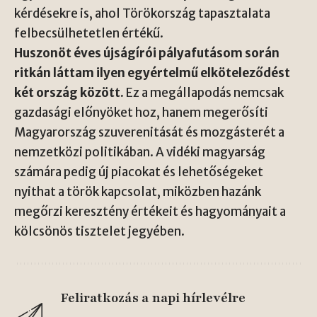
kérdésekre is, ahol Törökország tapasztalata
felbecsülhetetlen értékű.
Huszonöt éves újságírói pályafutásom során
ritkán láttam ilyen egyértelmű elköteleződést
két ország között.
Ez a megállapodás nemcsak
gazdasági előnyöket hoz, hanem megerősíti
Magyarország szuverenitását és mozgásterét a
nemzetközi politikában. A vidéki magyarság
számára pedig új piacokat és lehetőségeket
nyithat a török kapcsolat, miközben hazánk
megőrzi keresztény értékeit és hagyományait a
kölcsönös tisztelet jegyében.
Feliratkozás a napi hírlevélre