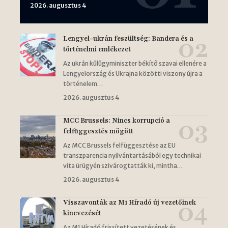
2026. augusztus 4
Lengyel-ukrán feszültség: Bandera és a
történelmi emlékezet
Az ukrán külügyminiszter békítő szavai ellenére a
Lengyelország és Ukrajna közötti viszony újra a
történelem…
2026. augusztus 4
MCC Brussels: Nincs korrupció a
felfüggesztés mögött
Az MCC Brussels felfüggesztése az EU
transzparencia nyilvántartásából egy technikai
vita ürügyén szivárogtatták ki, mintha…
2026. augusztus 4
Visszavonták az M1 Híradó új vezetőinek
kinevezését
Az M1 Híradó frissített vezetésének és