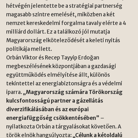
hétvégén jelentette be a stratégiai partnerség
magasabb szintre emelését, miközben a két
nemzet kereskedelmi forgalma tavaly elérte a 4
milliárd dollárt. Ez a találkozó jól mutatja
Magyarország elköteleződését a keleti nyitás
politikája mellett.
Orbán Viktor és Recep Tayyip Erdoğan
megbeszélésének központjában a gazdasági
együttműködés elmélyítése állt, különös
tekintettel az energiabiztonságra és a védelmi
iparra.
„Magyarország számára Törökország
kulcsfontosságú partner a gázellátás
diverzifikálásában és az európai
energiafüggőség csökkentésében”
–
nyilatkozta Orbán a tárgyalásokat követően. A
török elnök hangsúlyozta:
„Célunk a kétoldalú