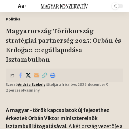
Aa
Politika
Magyarország Törökország
stratégiai partnerség 2025: Orbán és
Erdoğan megállapodása
Isztambulban
Szerző
Utoljára frissítve: 2025. december 9
András Székely
2 perces olvasmány
A magyar-török kapcsolatok új fejezethez
érkeztek Orbán Viktor miniszterelnök
isztambuli látogatásával.
A két ország vezetője a