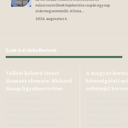
műsorvezetőinek bejelentése csupán egy nap
után megsemmisült. A Duna…
2026. augusztus 4
Ezek is érdekelhetnek
Vallási háború Izrael
A magyar korm
Hamasz elemzés: Richard
közszolgálati m
Kemp figyelmeztetése
reformját tervez
A Hamász október 7-i
A kormány jövő héten 
terrortámadása óta Izrael és a
a közszolgálati média
palesztin szervezet közötti
átalakításáról szóló
konfliktus egyre inkább vallási
törvényjavaslatot.
háborúként értelmezendő,
Miniszterelnökünk, M