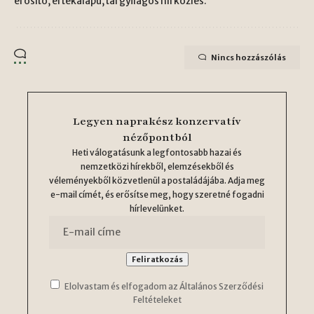
erősítő, értékalapú, tárgyilagos hírközlés.
Nincs hozzászólás
Legyen naprakész konzervatív
nézőpontból
Heti válogatásunk a legfontosabb hazai és
nemzetközi hírekből, elemzésekből és
véleményekből közvetlenül a postaládájába. Adja meg
e-mail címét, és erősítse meg, hogy szeretné fogadni
hírlevelünket.
Elolvastam és elfogadom az Általános Szerződési
Feltételeket