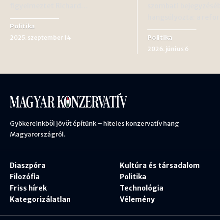
figyelmeztet Richard…
szombati bejegyzésé
hangsúlyozta: a ref
Politika
Politika
2025. szeptember 14
2026. június 6
Gyökereinkből jövőt építünk – hiteles konzervatív hang
Magyarországról.
Diaszpóra
Kultúra és társadalom
Filozófia
Politika
Friss hírek
Technológia
Kategorizálatlan
Vélemény