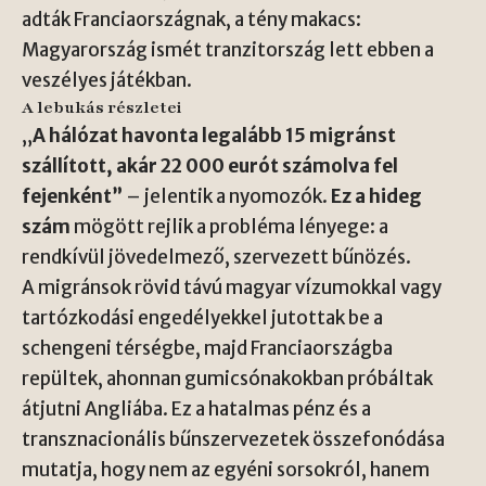
adták Franciaországnak, a tény makacs:
Magyarország ismét tranzitország lett ebben a
veszélyes játékban.
A lebukás részletei
„
A hálózat havonta legalább 15 migránst
szállított, akár 22 000 eurót számolva fel
fejenként”
– jelentik a nyomozók.
Ez a hideg
szám
mögött rejlik a probléma lényege: a
rendkívül jövedelmező, szervezett bűnözés.
A migránsok rövid távú magyar vízumokkal vagy
tartózkodási engedélyekkel jutottak be a
schengeni térségbe, majd Franciaországba
repültek, ahonnan gumicsónakokban próbáltak
átjutni Angliába. Ez a hatalmas pénz és a
transznacionális bűnszervezetek összefonódása
mutatja, hogy nem az egyéni sorsokról, hanem