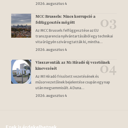
2026. augusztus 4
MCC Brussels: Nincs korrupció a
felfüggesztés mögött
Az MCC Brussels felfüggesztése az EU
transzparencia nyilvántartásából egy technikai
vita ürügyén szivárogtatták ki, mintha…
2026. augusztus 4
Visszavonták az M1 Híradó új vezetőinek
kinevezését
Az M1 Híradó frissített vezetésének és
műsorvezetőinek bejelentése csupán egy nap
után megsemmisült. A Duna…
2026. augusztus 4
Ezek is érdekelhetnek