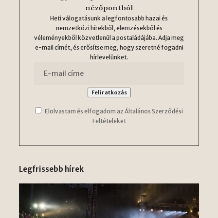
nézőpontból
Heti válogatásunk a legfontosabb hazai és
nemzetközi hírekből, elemzésekből és
véleményekből közvetlenül a postaládájába. Adja meg
e-mail címét, és erősítse meg, hogy szeretné fogadni
hírlevelünket.
Elolvastam és elfogadom az Általános Szerződési
Feltételeket
Legfrissebb hírek