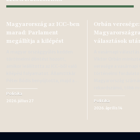
Magyarország az ICC-ben
Orbán veresége:
marad: Parlament
Magyarországra
megállítja a kilépést
választások utá
A magyar országgyűlés kedden
A vasárnapi választás
történelmi döntést hozott,
Viktor Orbán miniszt
amikor leállította az ICC-ből való
veresége a vasárnapi
kilépési folyamatot. Államtitkár
történelmi fordulato
Péter Bódis benyújtotta, majd a…
Magyarország számár
rekordszámú, több mi
Politika
Politika
2026. július 27
2026. április 14