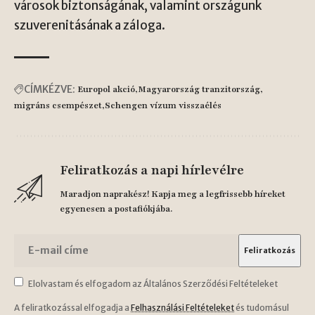
városok biztonságának, valamint országunk
szuverenitásának a záloga.
CÍMKÉZVE:
Europol akció
Magyarország tranzitország
migráns csempészet
Schengen vízum visszaélés
Feliratkozás a napi hírlevélre
Maradjon naprakész! Kapja meg a legfrissebb híreket
egyenesen a postafiókjába.
Elolvastam és elfogadom az Általános Szerződési Feltételeket
A feliratkozással elfogadja a
Felhasználási Feltételeket
és tudomásul