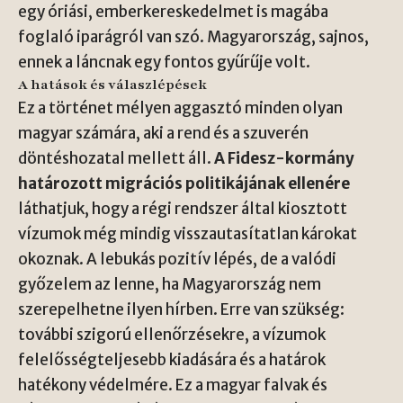
egy óriási, emberkereskedelmet is magába
foglaló iparágról van szó. Magyarország, sajnos,
ennek a láncnak egy fontos gyűrűje volt.
A hatások és válaszlépések
Ez a történet mélyen aggasztó minden olyan
magyar számára, aki a rend és a szuverén
döntéshozatal mellett áll.
A Fidesz-kormány
határozott migrációs politikájának ellenére
láthatjuk, hogy a régi rendszer által kiosztott
vízumok még mindig visszautasítatlan károkat
okoznak. A lebukás pozitív lépés, de a valódi
győzelem az lenne, ha Magyarország nem
szerepelhetne ilyen hírben. Erre van szükség:
további szigorú ellenőrzésekre, a vízumok
felelősségteljesebb kiadására és a határok
hatékony védelmére. Ez a magyar falvak és