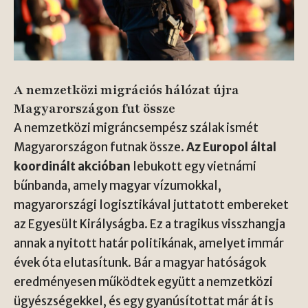
A nemzetközi migrációs hálózat újra
Magyarországon fut össze
A nemzetközi migráncsempész szálak ismét
Magyarországon futnak össze.
Az Europol által
koordinált akcióban
lebukott egy vietnámi
bűnbanda, amely magyar vízumokkal,
magyarországi logisztikával juttatott embereket
az Egyesült Királyságba. Ez a tragikus visszhangja
annak a nyitott határ politikának, amelyet immár
évek óta elutasítunk. Bár a magyar hatóságok
eredményesen működtek együtt a nemzetközi
ügyészségekkel, és egy gyanúsítottat már át is