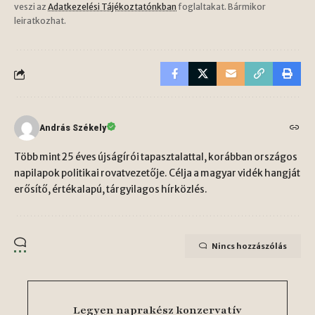
veszi az
Adatkezelési Tájékoztatónkban
foglaltakat. Bármikor
leiratkozhat.
András Székely
Több mint 25 éves újságírói tapasztalattal, korábban országos
napilapok politikai rovatvezetője. Célja a magyar vidék hangját
erősítő, értékalapú, tárgyilagos hírközlés.
Nincs hozzászólás
Legyen naprakész konzervatív