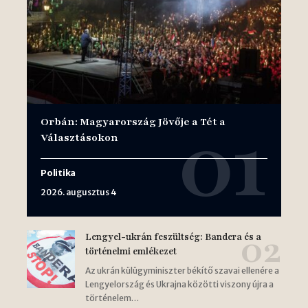
Orbán: Magyarország Jövője a Tét a
Választásokon
Politika
2026. augusztus 4
Lengyel-ukrán feszültség: Bandera és a
történelmi emlékezet
Az ukrán külügyminiszter békítő szavai ellenére a
Lengyelország és Ukrajna közötti viszony újra a
történelem…