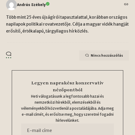
András Székely
Több mint 25 éves újságírói tapasztalattal, korábban országos
napilapok politikai rovatvezetője. Célja a magyar vidék hangját
erősítő, értékalapú, tárgyilagos hírközlés.
Nincs hozzászólás
Legyen naprakész konzervatív
nézőpontból
Heti válogatásunk a legfontosabb hazai és
nemzetközi hírekből, elemzésekből és
véleményekből közvetlenül a postaládájába. Adja meg
e-mail címét, és erősítse meg, hogy szeretné fogadni
hírlevelünket.