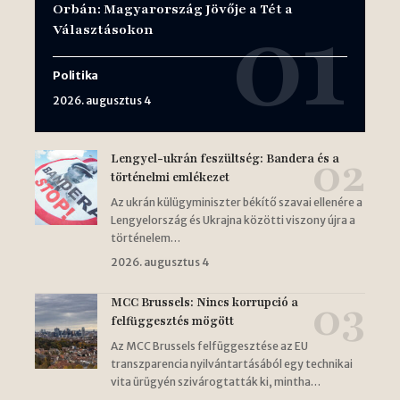
Orbán: Magyarország Jövője a Tét a
Választásokon
Politika
2026. augusztus 4
Lengyel-ukrán feszültség: Bandera és a
történelmi emlékezet
Az ukrán külügyminiszter békítő szavai ellenére a
Lengyelország és Ukrajna közötti viszony újra a
történelem…
2026. augusztus 4
MCC Brussels: Nincs korrupció a
felfüggesztés mögött
Az MCC Brussels felfüggesztése az EU
transzparencia nyilvántartásából egy technikai
vita ürügyén szivárogtatták ki, mintha…