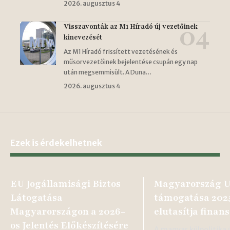
2026. augusztus 4
Visszavonták az M1 Híradó új vezetőinek
kinevezését
Az M1 Híradó frissített vezetésének és
műsorvezetőinek bejelentése csupán egy nap
után megsemmisült. A Duna…
2026. augusztus 4
Ezek is érdekelhetnek
EU Jogállamisági Biztos
Magyarország U
Látogatása
támogatása 2025:
Magyarországon a 2026-
elutasítja finan
os Jelentés Előkészítésére
A magyar külpolitika 