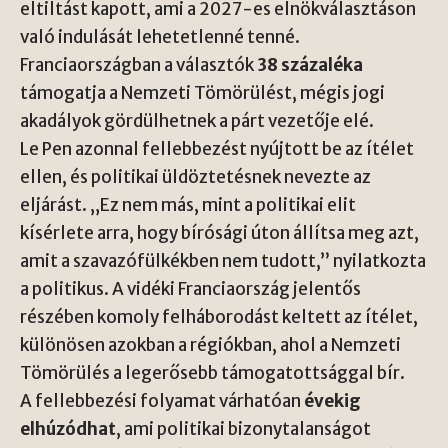
eltiltást kapott, ami a 2027-es elnökválasztáson
való indulását lehetetlenné tenné.
Franciaországban a választók
38 százaléka
támogatja a Nemzeti Tömörülést, mégis jogi
akadályok gördülhetnek a párt vezetője elé.
Le Pen azonnal fellebbezést nyújtott be az ítélet
ellen, és politikai üldöztetésnek nevezte az
eljárást. „Ez nem más, mint a politikai elit
kísérlete arra, hogy bírósági úton állítsa meg azt,
amit a szavazófülkékben nem tudott,” nyilatkozta
a politikus. A vidéki Franciaország jelentős
részében komoly felháborodást keltett az ítélet,
különösen azokban a régiókban, ahol a Nemzeti
Tömörülés a legerősebb támogatottsággal bír.
A fellebbezési folyamat várhatóan
évekig
elhúzódhat
, ami politikai bizonytalanságot