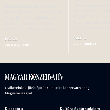
határozott lépést tet
Michael McGrath európai biztos
finanszírozás elutasí
kedden érkezett Budapestre, hogy
Szijjártó Péter külgaz
tárgyaljon az új magyar kormány
külügyminiszter egy
tagjaival, miközben Brüsszel
tette: Magyarorszá
elkezdi előkészíteni a 2026-os…
Politika
Politika
2026. január 21
2026. augusztus 3
Gyökereinkből jövőt építünk – hiteles konzervatív hang
Magyarországról.
Diaszpóra
Kultúra és társadalom