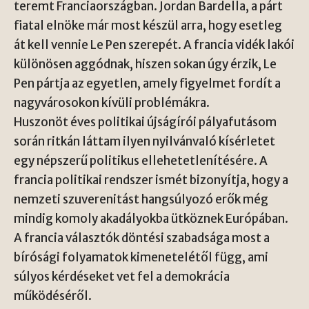
teremt Franciaországban. Jordan Bardella, a párt
fiatal elnöke már most készül arra, hogy esetleg
át kell vennie Le Pen szerepét. A francia vidék lakói
különösen aggódnak, hiszen sokan úgy érzik, Le
Pen pártja az egyetlen, amely figyelmet fordít a
nagyvárosokon kívüli problémákra.
Huszonöt éves politikai újságírói pályafutásom
során ritkán láttam ilyen nyilvánvaló kísérletet
egy népszerű politikus ellehetetlenítésére. A
francia politikai rendszer ismét bizonyítja, hogy a
nemzeti szuverenitást hangsúlyozó erők még
mindig komoly akadályokba ütköznek Európában.
A francia választók döntési szabadsága most a
bírósági folyamatok kimenetelétől függ, ami
súlyos kérdéseket vet fel a demokrácia
működéséről.