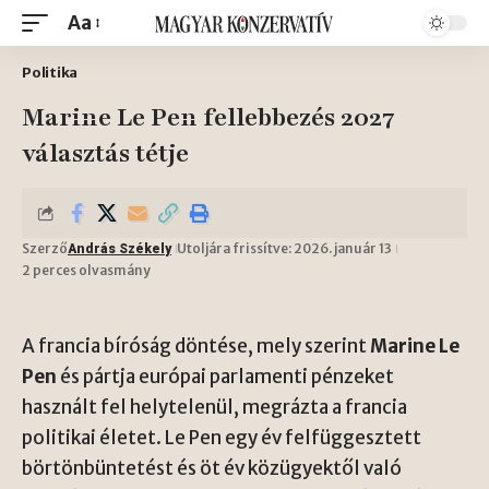
Aa
Politika
Marine Le Pen fellebbezés 2027
választás tétje
Szerző
Utoljára frissítve: 2026. január 13
András Székely
2 perces olvasmány
A francia bíróság döntése, mely szerint
Marine Le
Pen
és pártja európai parlamenti pénzeket
használt fel helytelenül, megrázta a francia
politikai életet. Le Pen egy év felfüggesztett
börtönbüntetést és öt év közügyektől való