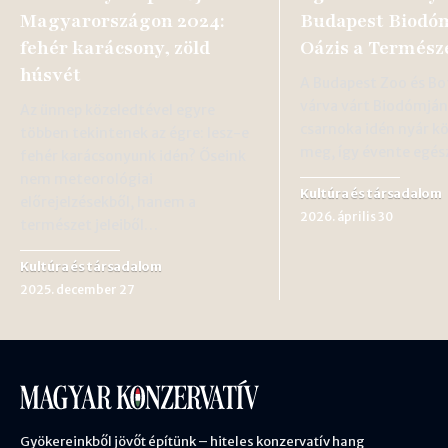
Magyarországon 2024:
Budapest Biodóm
fehér karácsony, zöld
Oázis a Termész
húsvét
A Budapest Zoo és Bo
várva várt Biodómján
Az ünnep közeledtével egyre
csarnoka idén nyár k
többen tekintenek az égre: lesz-e
meg, így évente egé
fehér karácsonyunk idén? Őseink
nem meteorológiai
Kultúra és társadalom
előrejelzésekből, hanem a
2026. április 30
természet jeleiből…
Kultúra és társadalom
2025. december 27
Gyökereinkből jövőt építünk – hiteles konzervatív hang