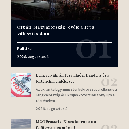
Orbán: Magyarország Jövője a Tét a
Választásokon
Politika
2026. augusztus 4
Lengyel-ukrán feszültség: Bandera és a
történelmi emlékezet
Az ukrán külügyminiszter békítő szavai ellenére a
Lengyelország és Ukrajna közötti viszony újra a
történelem…
2026. augusztus 4
MCC Brussels: Nincs korrupció a
felfüggesztés mögött