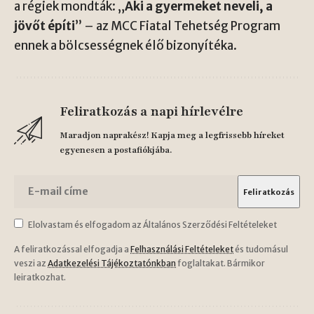
a régiek mondták: „
Aki a gyermeket neveli, a
jövőt építi
” – az MCC Fiatal Tehetség Program
ennek a bölcsességnek élő bizonyítéka.
Feliratkozás a napi hírlevélre
Maradjon naprakész! Kapja meg a legfrissebb híreket
egyenesen a postafiókjába.
Elolvastam és elfogadom az Általános Szerződési Feltételeket
A feliratkozással elfogadja a
Felhasználási Feltételeket
és tudomásul
veszi az
Adatkezelési Tájékoztatónkban
foglaltakat. Bármikor
leiratkozhat.