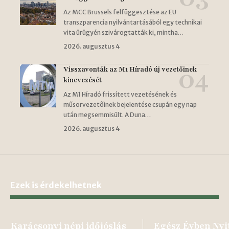
Az MCC Brussels felfüggesztése az EU
transzparencia nyilvántartásából egy technikai
vita ürügyén szivárogtatták ki, mintha…
2026. augusztus 4
Visszavonták az M1 Híradó új vezetőinek
kinevezését
Az M1 Híradó frissített vezetésének és
műsorvezetőinek bejelentése csupán egy nap
után megsemmisült. A Duna…
2026. augusztus 4
Ezek is érdekelhetnek
Karácsonyi népi időjóslás
Egész Évben Nyi