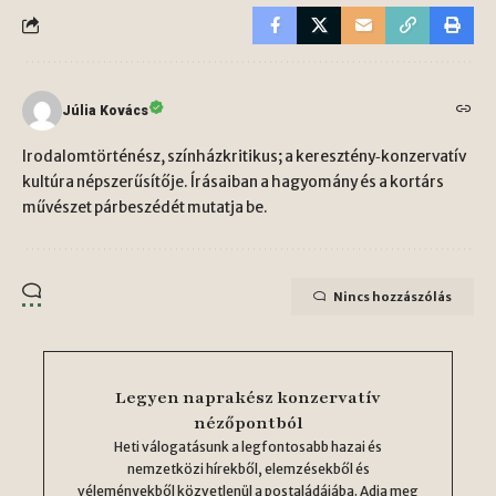
Júlia Kovács
Irodalomtörténész, színházkritikus; a keresztény‑konzervatív
kultúra népszerűsítője. Írásaiban a hagyomány és a kortárs
művészet párbeszédét mutatja be.
Nincs hozzászólás
Legyen naprakész konzervatív
nézőpontból
Heti válogatásunk a legfontosabb hazai és
nemzetközi hírekből, elemzésekből és
véleményekből közvetlenül a postaládájába. Adja meg