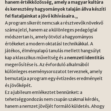
hanem értékközösség, amely a magyar kultúra
és keresztény hagyományok talaján állva készíti
fel fiataljainkat a jövő kihívásaira.
„
A program sikerét nemcsak a résztvevők növekvő
száma jelzi, hanem az a különleges pedagógiai
módszertan is, amely ötvözi a hagyományos
értékeket a modern oktatási technikákkal. A
játékos, élményalapú tanulás mellett hangsúlyt
kap a klasszikus műveltség és a
nemzeti identitás
megerősítése is. Az évforduló alkalmából
különleges eseménysorozatot terveznek, amely
bemutatja a program egy évtizedes eredményeit
és jövőképét.
Ez a jubileum emlékeztet bennünket: a
tehetséggondozás nem csupán szakmai kérdés,
hanem a nemzet jövőjét formáló küldetés. Ahogy