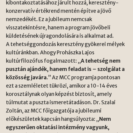
kibontakoztatásához járult hozzá, keresztény-
konzervatív értékrend mentén építve a jövő
nemzedékét. Ez a jubileum nemcsak
visszatekintésre, hanem a program jövőbeli
küldetésének újragondolására is alkalmat ad.
A tehetséggondozás keresztény gyökerei mélyek
kultúránkban. Ahogy Prohászka Lajos
kultúrfilozófus fogalmazott: „
A tehetség nem
pusztán ajándék, hanem feladat is – szolgálat a
közösség javára.
” Az MCC programja pontosan
ezt a szemléletet tükrözi, amikor a 10-14 éves
korosztálynak olyan képzést biztosít, amely
túlmutat a puszta ismeretátadáson. Dr. Szalai
Zoltán, az MCC főigazgatója a jubileumi
előkészületek kapcsán hangsúlyozta: „
Nem
egyszerűen oktatási intézmény vagyunk,