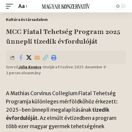
Aa
Kultúra és társadalom
MCC Fiatal Tehetség Program 2025
ünnepli tizedik évfordulóját
Szerző
Utoljára frissítve: 2025. december 9
Júlia Kovács
2 perces olvasmány
A Mathias Corvinus Collegium Fiatal Tehetség
Programja különleges mérföldkőhöz érkezett:
2025-ben ünnepli megalapításának
tizedik
évfordulóját
. Az elmúlt évtizedben a program
több ezer magyar gyermek tehetségének