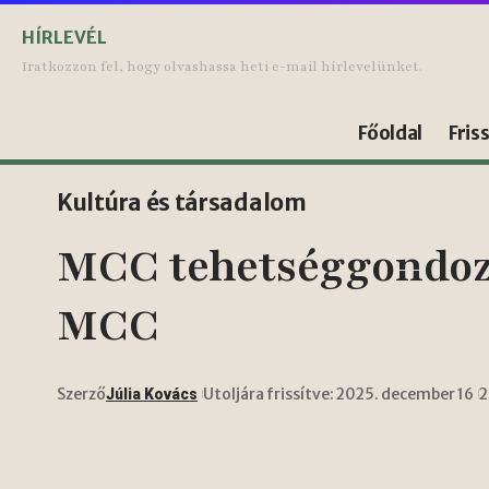
HÍRLEVÉL
Iratkozzon fel, hogy olvashassa heti e-mail hírlevelünket.
Főoldal
Fris
Kultúra és társadalom
MCC tehetséggondozás
MCC
Szerző
Utoljára frissítve: 2025. december 16
2
Júlia Kovács