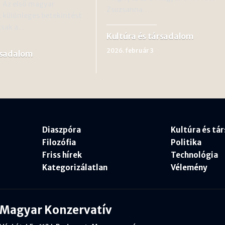
. Az első magyar
Zsuzsanna…
 különleges betekintést
csak a…
Kultúra és társadalom
2026. február 3
rsadalom
Diaszpóra
Kultúra és tá
Filozófia
Politika
Friss hírek
Technológia
Kategorizálatlan
Vélemény
Magyar Konzervatív