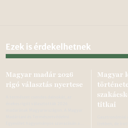
Ezek is érdekelhetnek
Magyar madár 2026
Magyar 
rigó választás nyertese
története
szakács
A természet csendes dalnokát, az
titkai
énekes rigót választották 2026
madarának Magyarországon. A Magyar
Madártani és Természetvédelmi
Gasztronómiai
Egyesület hagyományos szavazásán a…
ízekben, de íro