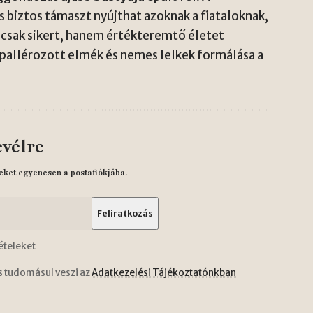
s biztos támaszt nyújthat azoknak a fiataloknak,
 csak sikert, hanem értékteremtő életet
: pallérozott elmék és nemes lelkek formálása a
evélre
eket egyenesen a postafiókjába.
ételeket
s tudomásul veszi az
Adatkezelési Tájékoztatónkban