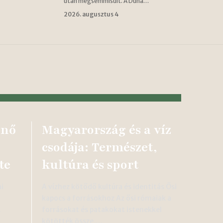
után megsemmisült. A Duna…
2026. augusztus 4
 nő
Magyarország és a víz
csodája: Természet,
te
kultúra és sport
i
A vízhez kötődő kultúra és identitás Ősi
kapocs a forrásokhoz Az ősi rómaiak a
.
forrásokat és patakokat istenekkel
kötötték össze,…