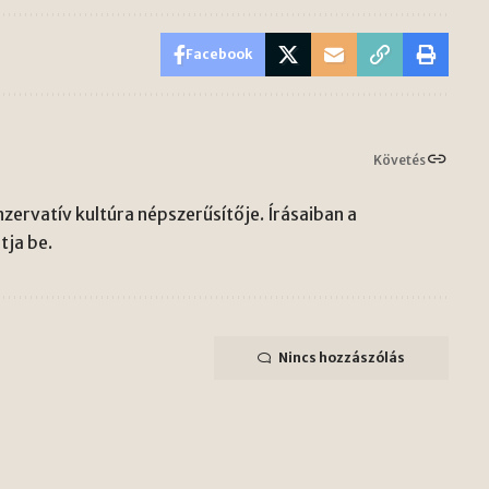
Facebook
Követés
zervatív kultúra népszerűsítője. Írásaiban a
ja be.
Nincs hozzászólás