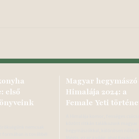
konyha
Magyar hegymászó
: első
Himalája 2024: a
könyveink
Female Yeti történe
A Himalája komor, fenséges csúcsa
között ritkán találkozunk magyar
 örökségünk nemcsak
hegymászókkal, különösen nőkkel
tt formában is továbbél
Mégis, ez az a világ, ahol Kovács