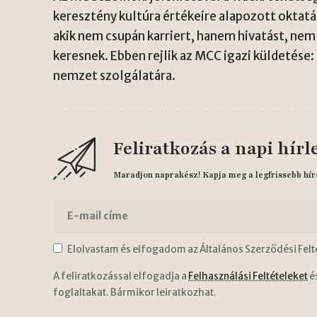
keresztény kultúra értékeire alapozott oktatá
akik nem csupán karriert, hanem hivatást, nem
keresnek. Ebben rejlik az MCC igazi küldetése
nemzet szolgálatára.
Feliratkozás a napi hírl
Maradjon naprakész! Kapja meg a legfrissebb hír
Elolvastam és elfogadom az Általános Szerződési Felt
A feliratkozással elfogadja a
Felhasználási Feltételeket
é
foglaltakat. Bármikor leiratkozhat.