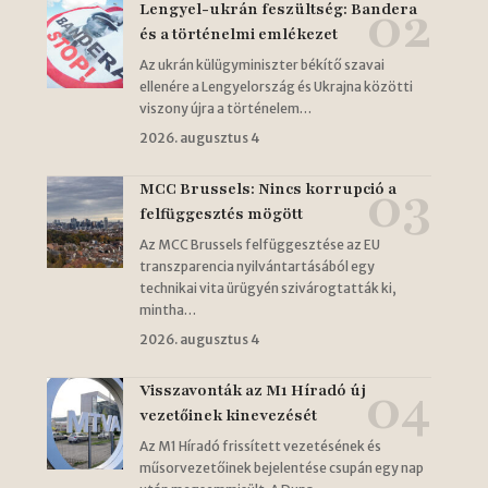
Lengyel-ukrán feszültség: Bandera
és a történelmi emlékezet
Az ukrán külügyminiszter békítő szavai
ellenére a Lengyelország és Ukrajna közötti
viszony újra a történelem…
2026. augusztus 4
MCC Brussels: Nincs korrupció a
felfüggesztés mögött
Az MCC Brussels felfüggesztése az EU
transzparencia nyilvántartásából egy
technikai vita ürügyén szivárogtatták ki,
mintha…
2026. augusztus 4
Visszavonták az M1 Híradó új
vezetőinek kinevezését
Az M1 Híradó frissített vezetésének és
műsorvezetőinek bejelentése csupán egy nap