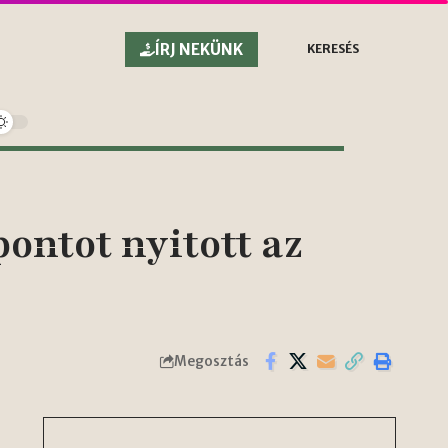
ÍRJ NEKÜNK
KERESÉS
ontot nyitott az
Megosztás