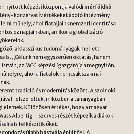
n nyitott képzési központja valódi
mérföldkő
ztény-konzervatív értékeket ápoló intézmény
emi műhely, ahol fiataljaink nemzeti identitása
ntos ez napjainkban, amikor a globalizáció
yökereink.
űgöző
: a klasszikus tudományágak mellett
sa is. „Célunk nem egyszerűen oktatás, hanem
 István, az MCC képzési igazgatója a megnyitón.
műhelyre, ahol a fiatalok nemcsak szakmai
tnak.
eremt tradíció és modernitás között. A szolnoki
iával felszereltek, miközben a tananyagban
égi elemek. Különösen értékes, hogy a magyar
ass Albertig – szerves részét képezik a diákok
aira is felkészítik őket.
éggondozás újabb
bástyája
épült fel. A