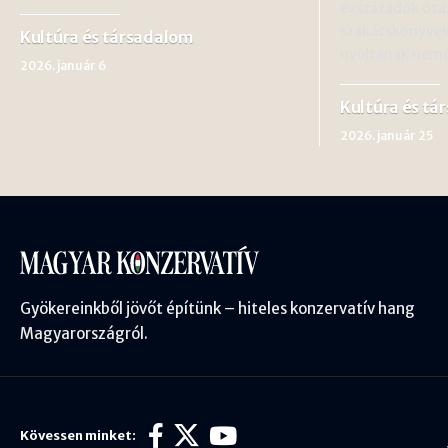
évszázadok óta
szakácskönyvek
Kultúra és társadalom
nyújtanak nem
2026. január 6
Kultúra és tá
2026. január 25
Gyökereinkből jövőt építünk – hiteles konzervatív hang
Magyarországról.
Kövessen minket: