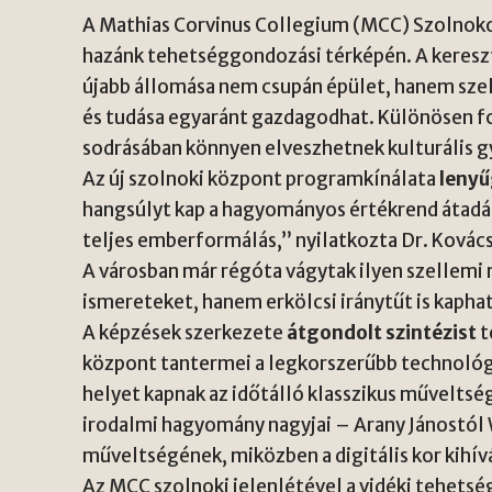
A Mathias Corvinus Collegium (MCC) Szolnoko
hazánk tehetséggondozási térképén. A keres
újabb állomása nem csupán épület, hanem szell
és tudása egyaránt gazdagodhat. Különösen fo
sodrásában könnyen elveszhetnek kulturális g
Az új szolnoki központ programkínálata
leny
hangsúlyt kap a hagyományos értékrend átadá
teljes emberformálás,” nyilatkozta Dr. Kovács
A városban már régóta vágytak ilyen szellemi 
ismereteket, hanem erkölcsi iránytűt is kapha
A képzések szerkezete
átgondolt szintézist
t
központ tantermei a legkorszerűbb technológ
helyet kapnak az időtálló klasszikus művelts
irodalmi hagyomány nagyjai – Arany Jánostól W
műveltségének, miközben a digitális kor kihívás
Az MCC szolnoki jelenlétével a vidéki tehets