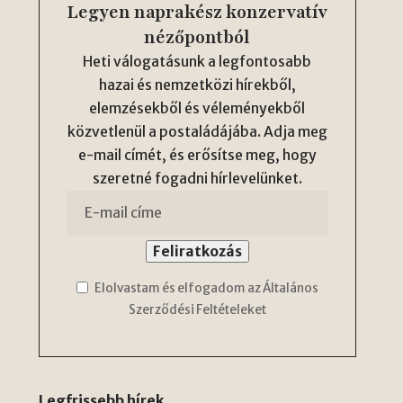
Legyen naprakész konzervatív
nézőpontból
Heti válogatásunk a legfontosabb
hazai és nemzetközi hírekből,
elemzésekből és véleményekből
közvetlenül a postaládájába. Adja meg
e-mail címét, és erősítse meg, hogy
szeretné fogadni hírlevelünket.
Elolvastam és elfogadom az Általános
Szerződési Feltételeket
Legfrissebb hírek