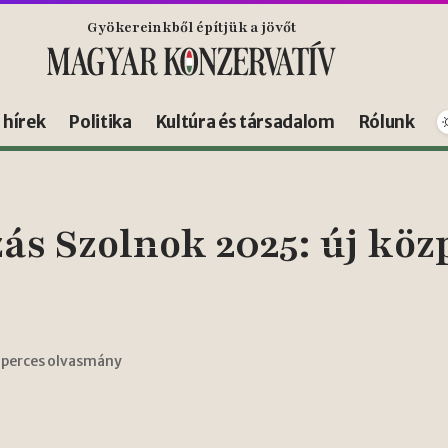
Gyökereinkből építjük a jövőt
s hírek
Politika
Kultúra és társadalom
Rólunk
 Szolnok 2025: új közp
 perces olvasmány