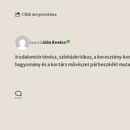
Cikk megosztása
Júlia Kovács
Szerző
Irodalomtörténész, színházkritikus; a keresztény‑kon
hagyomány és a kortárs művészet párbeszédét mutat