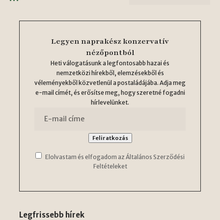
Legyen naprakész konzervatív
nézőpontból
Heti válogatásunk a legfontosabb hazai és
nemzetközi hírekből, elemzésekből és
véleményekből közvetlenül a postaládájába. Adja meg
e-mail címét, és erősítse meg, hogy szeretné fogadni
hírlevelünket.
Elolvastam és elfogadom az Általános Szerződési
Feltételeket
Legfrissebb hírek