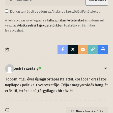
Elolvastam és elfogadom az Általános Szerződési Feltételeket
A feliratkozással elfogadja a
Felhasználási Feltételeket
és tudomásul
veszi az
Adatkezelési Tájékoztatónkban
foglaltakat. Bármikor
leiratkozhat.
András Székely
Több mint 25 éves újságírói tapasztalattal, korábban országos
napilapok politikai rovatvezetője. Célja a magyar vidék hangját
erősítő, értékalapú, tárgyilagos hírközlés.
Nincs hozzászólás