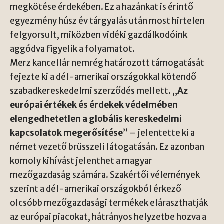
megkötése érdekében. Ez a hazánkat is érintő
egyezmény húsz év tárgyalás után most hirtelen
felgyorsult, miközben vidéki gazdálkodóink
aggódva figyelik a folyamatot.
Merz kancellár nemrég határozott támogatását
fejezte ki a dél-amerikai országokkal kötendő
szabadkereskedelmi szerződés mellett. „
Az
európai értékek és érdekek védelmében
elengedhetetlen a globális kereskedelmi
kapcsolatok megerősítése
” – jelentette ki a
német vezető brüsszeli látogatásán. Ez azonban
komoly kihívást jelenthet a magyar
mezőgazdaság számára. Szakértői vélemények
szerint a dél-amerikai országokból érkező
olcsóbb mezőgazdasági termékek eláraszthatják
az európai piacokat, hátrányos helyzetbe hozva a