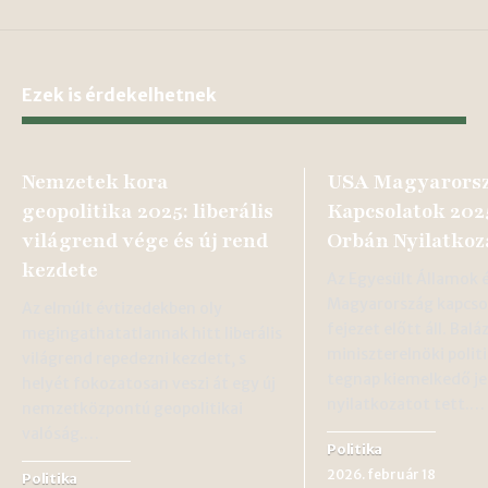
Ezek is érdekelhetnek
Nemzetek kora
USA Magyarors
geopolitika 2025: liberális
Kapcsolatok 202
világrend vége és új rend
Orbán Nyilatkoz
kezdete
Az Egyesült Államok 
Magyarország kapcsol
Az elmúlt évtizedekben oly
fejezet előtt áll. Bal
megingathatatlannak hitt liberális
miniszterelnöki polit
világrend repedezni kezdett, s
tegnap kiemelkedő j
helyét fokozatosan veszi át egy új
nyilatkozatot tett.…
nemzetközpontú geopolitikai
valóság.…
Politika
2026. február 18
Politika