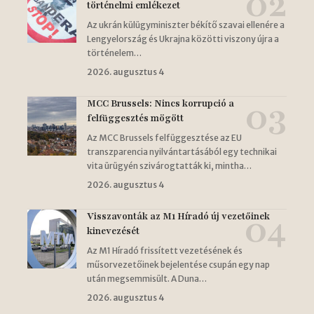
történelmi emlékezet
Az ukrán külügyminiszter békítő szavai ellenére a
Lengyelország és Ukrajna közötti viszony újra a
történelem…
2026. augusztus 4
MCC Brussels: Nincs korrupció a
felfüggesztés mögött
Az MCC Brussels felfüggesztése az EU
transzparencia nyilvántartásából egy technikai
vita ürügyén szivárogtatták ki, mintha…
2026. augusztus 4
Visszavonták az M1 Híradó új vezetőinek
kinevezését
Az M1 Híradó frissített vezetésének és
műsorvezetőinek bejelentése csupán egy nap
után megsemmisült. A Duna…
2026. augusztus 4