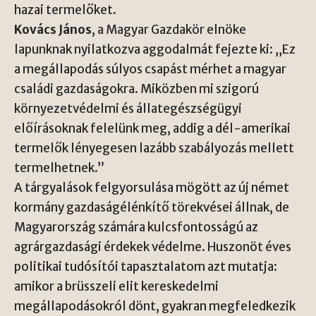
hazai termelőket.
Kovács János
, a Magyar Gazdakör elnöke
lapunknak nyilatkozva aggodalmát fejezte ki: „Ez
a megállapodás súlyos csapást mérhet a magyar
családi gazdaságokra. Miközben mi szigorú
környezetvédelmi és állategészségügyi
előírásoknak felelünk meg, addig a dél-amerikai
termelők lényegesen lazább szabályozás mellett
termelhetnek.”
A tárgyalások felgyorsulása mögött az új német
kormány gazdaságélénkítő törekvései állnak, de
Magyarország számára kulcsfontosságú az
agrárgazdasági érdekek védelme. Huszonöt éves
politikai tudósítói tapasztalatom azt mutatja:
amikor a brüsszeli elit kereskedelmi
megállapodásokról dönt, gyakran megfeledkezik