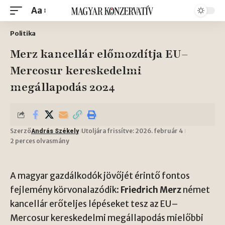
Aa
Politika
Merz kancellár előmozdítja EU–
Mercosur kereskedelmi
megállapodás 2024
Szerző
Utoljára frissítve: 2026. február 4
András Székely
2 perces olvasmány
A magyar gazdálkodók jövőjét érintő fontos
fejlemény körvonalazódik:
Friedrich Merz
német
kancellár erőteljes lépéseket tesz az EU–
Mercosur kereskedelmi megállapodás mielőbbi