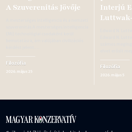
A Szuverenitás Jövője
Interjú 
Luttwak
A mesterséges intelligencia és a nemzeti
szuverenitás A mesterséges intelligencia
Edward N. Luttw
(MI) technológiai csodaként kerül
Edward N. Luttw
bemutatásra, ám valójában civilizációs
számos meginga
kérdést jelent.…
elvet erősít me
Filozófia
Filozófia
2026. május 25
2026. május 5