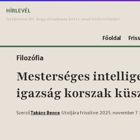
HÍRLEVÉL
Iratkozzon fel, hogy olvashassa heti e-mail hírlevelünket.
Főoldal
Fris
Filozófia
Mesterséges intellig
igazság korszak küs
Szerző
Utoljára frissítve: 2025. november 7
Takács Bence