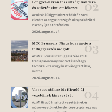
Lengyel-ukrán feszültség: Bandera
és a történelmi emlékezet
Az ukrán külügyminiszter békítő szavai
ellenére a Lengyelország és Ukrajna közötti
viszony újra a történelem…
2026. augusztus 4
MCC Brussels: Nincs korrupció a
felfüggesztés mögött
Az MCC Brussels felfüggesztése az EU
transzparencia nyilvántartásából egy
technikai vita ürügyén szivárogtatták ki,
mintha…
2026. augusztus 4
Visszavonták az M1 Híradó új
vezetőinek kinevezését
Az M1 Híradó frissített vezetésének és
műsorvezetőinek bejelentése csupán egy nap