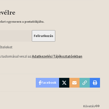
evélre
eket egyenesen a postafiókjába.
ételeket
s tudomásul veszi az
Adatkezelési Tájékoztatónkban
Facebook
Követés