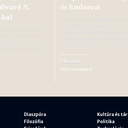
Edward N.
és kudarcai
-kal
A katolikus egyház keleti politikája
hidegháború évtizedeiben összete
ak stratégiai elemzése
diplomáciai kísérletet jelentett a
ak stratégiai elemzése
vasfüggöny mögötti kereszténye
thatatlan konzervatív
helyzetének javítására. XII. Piusz…
g a nemzeti szuverenit
Filozófia
2025. november 6
Diaszpóra
Kultúra és tá
Filozófia
Politika