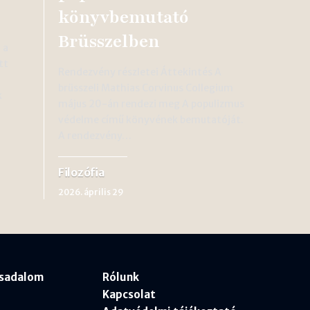
könyvbemutató
Brüsszelben
 a
tt
Rendezvény részletei Áttekintés A
brüsszeli Mathias Corvinus Collegium
k
május 20-án rendezi meg A populizmus
védelme című könyvének bemutatóját.
A rendezvény…
Filozófia
2026. április 29
rsadalom
Rólunk
Kapcsolat