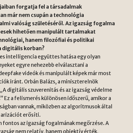
jaiban forgatja fel a társadalmak
ban már nem csupán a technológia
almi valóság születéséről. Az igazság fogalma
pesek hihetően manipulált tartalmakat
nológiai, hanem filozófiai és politikai
 digitális korban?
s intelligencia együttes hatása egy olyan
nyeket egyre nehezebb elválasztani a
t deepfake videók és manipulált képek már most
ciók iránt. Orbán Balázs, a miniszterelnök
„A digitális szuverenitás és az igazság védelme
” Ez a felismerés különösen időszerű, amikor a
ságban vannak, miközben az algoritmusok által
rizációt erősíti.
n fontos az igazság fogalmának megőrzése. A
igazság nem relatív, hanem objektív érték,