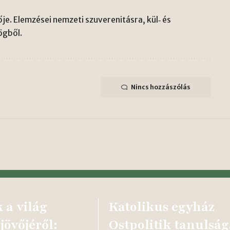
je. Elemzései nemzeti szuverenitásra, kül‑ és
ögből.
Nincs hozzászólás
 a világ
Katolikus egyház
 jövőjéről:
Ostpolitik tanulság