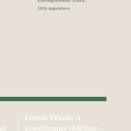
után megsemmisült. A Duna…
2026. augusztus 4
Füredi Frank: A
ai
populizmus védelme –