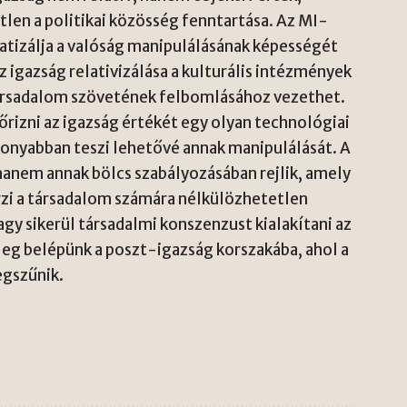
len a politikai közösség fenntartása. Az MI-
izálja a valóság manipulálásának képességét
az igazság relativizálása a kulturális intézmények
társadalom szövetének felbomlásához vezethet.
őrizni az igazság értékét egy olyan technológiai
onyabban teszi lehetővé annak manipulálását. A
anem annak bölcs szabályozásában rejlik, amely
zi a társadalom számára nélkülözhetetlen
gy sikerül társadalmi konszenzust kialakítani az
leg belépünk a poszt-igazság korszakába, ahol a
gszűnik.