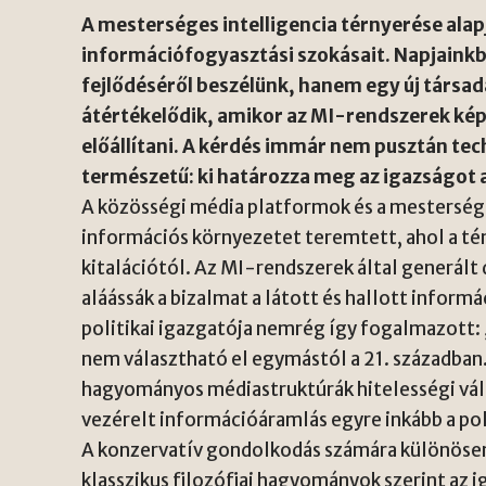
A mesterséges intelligencia térnyerése alap
információfogyasztási szokásait. Napjaink
fejlődéséről beszélünk, hanem egy új társad
átértékelődik, amikor az MI-rendszerek ké
előállítani. A kérdés immár nem pusztán tech
természetű: ki határozza meg az igazságot a
A közösségi média platformok és a mestersége
információs környezetet teremtett, ahol a té
kitalációtól. Az MI-rendszerek által generál
aláássák a bizalmat a látott és hallott informá
politikai igazgatója nemrég így fogalmazott: 
nem választható el egymástól a 21. században.
hagyományos médiastruktúrák hitelességi vál
vezérelt információáramlás egyre inkább a pola
A konzervatív gondolkodás számára különöse
klasszikus filozófiai hagyományok szerint az 