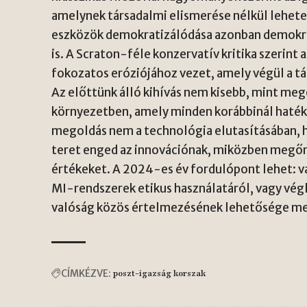
amelynek társadalmi elismerése nélkül lehetet
eszközök demokratizálódása azonban demokrat
is. A Scraton-féle konzervatív kritika szerint 
fokozatos eróziójához vezet, amely végül a 
Az előttünk álló kihívás nem kisebb, mint meg
környezetben, amely minden korábbinál haték
megoldás nem a technológia elutasításában, h
teret enged az innovációnak, miközben megőr
értékeket. A 2024-es év fordulópont lehet: va
MI-rendszerek etikus használatáról, vagy vég
valóság közös értelmezésének lehetősége me
CÍMKÉZVE:
poszt-igazság korszak