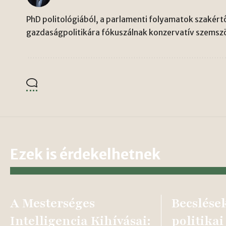
PhD politológiából, a parlamenti folyamatok szakértő
gazdaságpolitikára fókuszálnak konzervatív szemsz
Ezek is érdekelhetnek
A Mesterséges
Becslések
Intelligencia Kihívásai:
politikai