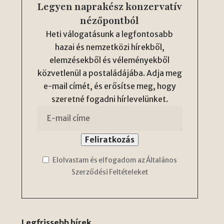
Legyen naprakész konzervatív
nézőpontból
Heti válogatásunk a legfontosabb
hazai és nemzetközi hírekből,
elemzésekből és véleményekből
közvetlenül a postaládájába. Adja meg
e-mail címét, és erősítse meg, hogy
szeretné fogadni hírlevelünket.
Elolvastam és elfogadom az Általános
Szerződési Feltételeket
Legfrissebb hírek