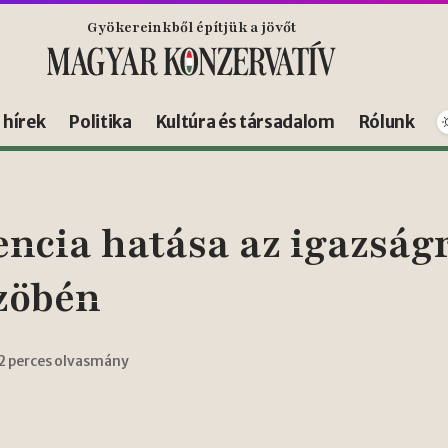
Gyökereinkből építjük a jövőt
s hírek
Politika
Kultúra és társadalom
Rólunk
encia hatása az igazságr
zöbén
2 perces olvasmány