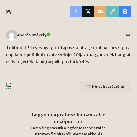
András Székely
Több mint 25 éves újságírói tapasztalattal, korábban országos
napilapok politikai rovatvezetője. Célja a magyar vidék hangját
erősítő, értékalapú, tárgyilagos hírközlés.
Nincs hozzászólás
Legyen naprakész konzervatív
nézőpontból
Heti válogatásunk a legfontosabb hazai és
nemzetközi hírekből, elemzésekből és