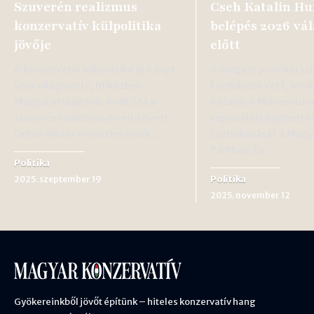
Szuverén realizmus
Cseh Katalin H
konzervatív külpolitika
belépés 2026 vál
jövője
előtt
A konzervatív külpolitika új irányt
A magyar politikai szí
vesz világszerte, miközben
fordulatot vett, ami
Magyarország már évek óta a
Katalin, a Momentum
szuverén realizmus elveit követi.
képviselője bejelente
Orbán Viktor miniszterelnök…
csatlakozását a Mag
Párthoz. Ez…
Politika
Politika
2025. szeptember 19
2025. november 12
Gyökereinkből jövőt építünk – hiteles konzervatív hang