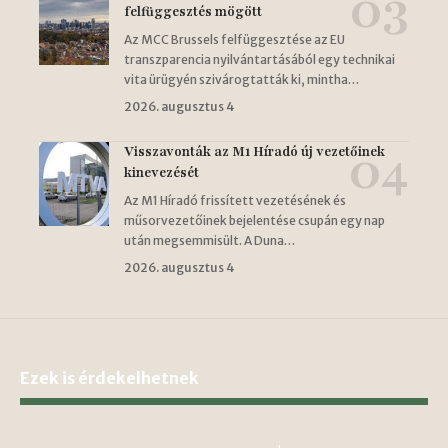
felfüggesztés mögött
Az MCC Brussels felfüggesztése az EU
transzparencia nyilvántartásából egy technikai
vita ürügyén szivárogtatták ki, mintha…
2026. augusztus 4
Visszavonták az M1 Híradó új vezetőinek
kinevezését
Az M1 Híradó frissített vezetésének és
műsorvezetőinek bejelentése csupán egy nap
után megsemmisült. A Duna…
2026. augusztus 4
Ezek is érdekelhetnek