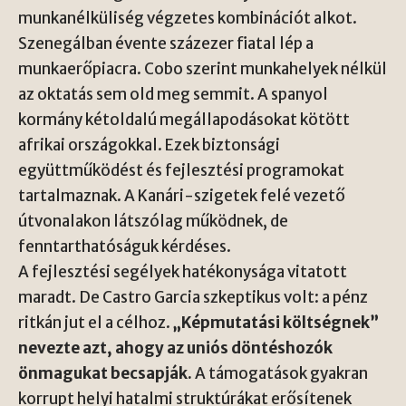
munkanélküliség végzetes kombinációt alkot.
Szenegálban évente százezer fiatal lép a
munkaerőpiacra. Cobo szerint munkahelyek nélkül
az oktatás sem old meg semmit. A spanyol
kormány kétoldalú megállapodásokat kötött
afrikai országokkal. Ezek biztonsági
együttműködést és fejlesztési programokat
tartalmaznak. A Kanári-szigetek felé vezető
útvonalakon látszólag működnek, de
fenntarthatóságuk kérdéses.
A fejlesztési segélyek hatékonysága vitatott
maradt. De Castro Garcia szkeptikus volt: a pénz
ritkán jut el a célhoz.
„Képmutatási költségnek”
nevezte azt, ahogy az uniós döntéshozók
önmagukat becsapják.
A támogatások gyakran
korrupt helyi hatalmi struktúrákat erősítenek