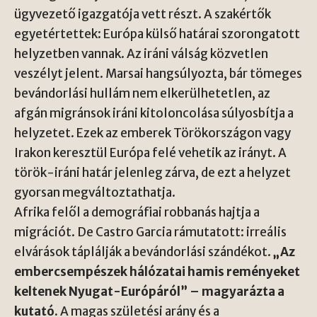
ügyvezető igazgatója vett részt. A szakértők
egyetértettek: Európa külső határai szorongatott
helyzetben vannak. Az iráni válság közvetlen
veszélyt jelent. Marsai hangsúlyozta, bár tömeges
bevándorlási hullám nem elkerülhetetlen, az
afgán migránsok iráni kitoloncolása súlyosbítja a
helyzetet. Ezek az emberek Törökországon vagy
Irakon keresztül Európa felé vehetik az irányt. A
török-iráni határ jelenleg zárva, de ezt a helyzet
gyorsan megváltoztathatja.
Afrika felől a demográfiai robbanás hajtja a
migrációt. De Castro Garcia rámutatott: irreális
elvárások táplálják a bevándorlási szándékot.
„Az
embercsempészek hálózatai hamis reményeket
keltenek Nyugat-Európáról” – magyarázta a
kutató.
A magas születési arány és a