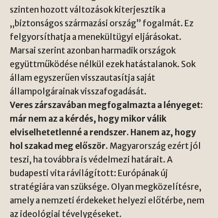
szinten hozott változások kiterjesztik a
„biztonságos származási ország” fogalmát. Ez
felgyorsíthatja a menekültügyi eljárásokat.
Marsai szerint azonban harmadik országok
együttműködése nélkül ezek hatástalanok. Sok
állam egyszerűen visszautasítja saját
állampolgárainak visszafogadását.
Veres zárszavában megfogalmazta a lényeget:
már nem az a kérdés, hogy mikor válik
elviselhetetlenné a rendszer. Hanem az, hogy
hol szakad meg először.
Magyarország ezért jól
teszi, ha továbbra is védelmezi határait. A
budapesti vita rávilágított: Európának új
stratégiára van szüksége. Olyan megközelítésre,
amely a nemzeti érdekeket helyezi előtérbe, nem
az ideológiai tévelygéseket.