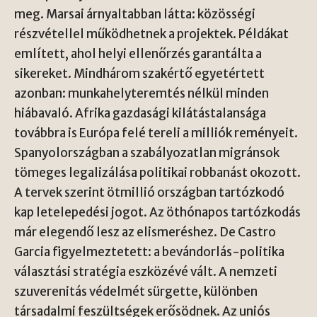
meg. Marsai árnyaltabban látta: közösségi
részvétellel működhetnek a projektek. Példákat
említett, ahol helyi ellenőrzés garantálta a
sikereket. Mindhárom szakértő egyetértett
azonban: munkahelyteremtés nélkül minden
hiábavaló. Afrika gazdasági kilátástalansága
továbbra is Európa felé tereli a milliók reményeit.
Spanyolországban a szabályozatlan migránsok
tömeges legalizálása politikai robbanást okozott.
A tervek szerint ötmillió országban tartózkodó
kap letelepedési jogot. Az öthónapos tartózkodás
már elegendő lesz az elismeréshez. De Castro
Garcia figyelmeztetett: a bevándorlás-politika
választási stratégia eszközévé vált. A nemzeti
szuverenitás védelmét sürgette, különben
társadalmi feszültségek erősödnek. Az uniós