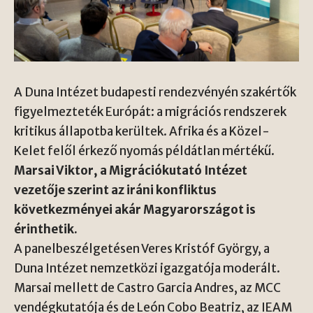
A Duna Intézet budapesti rendezvényén szakértők
figyelmezteték Európát: a migrációs rendszerek
kritikus állapotba kerültek. Afrika és a Közel-
Kelet felől érkező nyomás példátlan mértékű.
Marsai Viktor, a Migrációkutató Intézet
vezetője szerint az iráni konfliktus
következményei akár Magyarországot is
érinthetik.
A panelbeszélgetésen Veres Kristóf György, a
Duna Intézet nemzetközi igazgatója moderált.
Marsai mellett de Castro Garcia Andres, az MCC
vendégkutatója és de León Cobo Beatriz, az IEAM