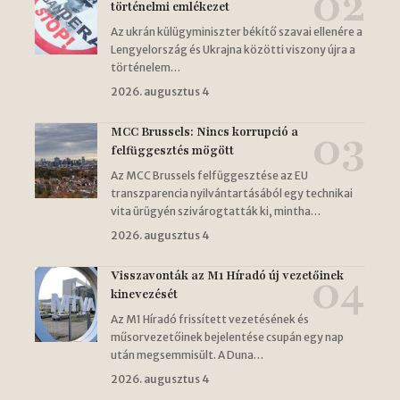
történelmi emlékezet
Az ukrán külügyminiszter békítő szavai ellenére a
Lengyelország és Ukrajna közötti viszony újra a
történelem…
2026. augusztus 4
MCC Brussels: Nincs korrupció a
felfüggesztés mögött
Az MCC Brussels felfüggesztése az EU
transzparencia nyilvántartásából egy technikai
vita ürügyén szivárogtatták ki, mintha…
2026. augusztus 4
Visszavonták az M1 Híradó új vezetőinek
kinevezését
Az M1 Híradó frissített vezetésének és
műsorvezetőinek bejelentése csupán egy nap
után megsemmisült. A Duna…
2026. augusztus 4