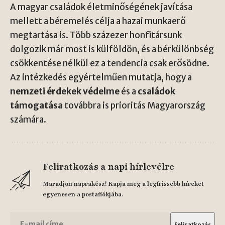
A magyar családok életminőségének javítása
mellett a béremelés célja a hazai munkaerő
megtartása is. Több százezer honfitársunk
dolgozik már most is külföldön, és a bérkülönbség
csökkentése nélkül ez a tendencia csak erősödne.
Az intézkedés egyértelműen mutatja, hogy a
nemzeti érdekek védelme
és a
családok
támogatása
továbbra is prioritás Magyarország
számára.
Feliratkozás a napi hírlevélre
Maradjon naprakész! Kapja meg a legfrissebb híreket
egyenesen a postafiókjába.