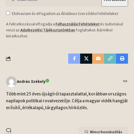
Elolvastam és elfogadom az Általános Szerződési Feltételeket
A feliratkozással elfogadja a
Felhasználási Feltételeket
és tudomásul
veszi az
Adatkezelési Tájékoztatónkban
foglaltakat. Bármikor
leiratkozhat.
András Székely
Több mint 25 éves újságírói tapasztalattal, korábban országos
napilapok politikai rovatvezetője. Célja a magyar vidék hangját
erősítő, értékalapú, tárgyilagos hírközlés.
Nincs hozzászólás