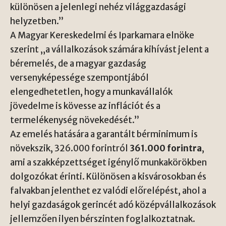
különösen a jelenlegi nehéz világgazdasági
helyzetben.”
A Magyar Kereskedelmi és Iparkamara elnöke
szerint „a vállalkozások számára kihívást jelent a
béremelés, de a magyar gazdaság
versenyképessége szempontjából
elengedhetetlen, hogy a munkavállalók
jövedelme is kövesse az inflációt és a
termelékenység növekedését.”
Az emelés hatására a garantált bérminimum is
növekszik, 326.000 forintról
361.000 forintra
,
ami a szakképzettséget igénylő munkakörökben
dolgozókat érinti. Különösen a kisvárosokban és
falvakban jelenthet ez valódi előrelépést, ahol a
helyi gazdaságok gerincét adó középvállalkozások
jellemzően ilyen bérszinten foglalkoztatnak.