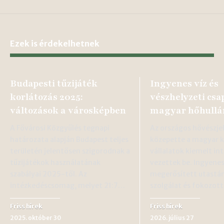
Ezek is érdekelhetnek
Budapesti tűzijáték
Ingyenes víz és
korlátozás 2025:
vészhelyzeti csa
változások a városképben
magyar hőhullá
A Fővárosi Közgyűlés tegnapi
Az országos hővészje
határozata alapján Budapest teljes
közepette a magyar k
területén jelentősen szigorodnak a
vállalatok kiemelt i
tűzijátékok használatának
vezettek be. Ingyenes
szabályai 2025-től. Az
megerősített utast
intézkedéscsomag, melyet 21:7…
szolgálat és fokozot
Friss hírek
Friss hírek
2025. október 30
2026. július 27