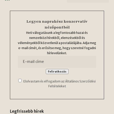
Legyen naprakész konzervatív
nézőpontból
Heti válogatásunk a legfontosabb hazai és
nemzetközi hírekből, elemzésekből és
véleményekből közvetlenül a postaládájába. Adja meg
e-mail címét, és erősítse meg, hogy szeretné fogadni
hírlevelünket.
Elolvastam és elfogadom az Általános Szerződési
Feltételeket
Legfrissebb hírek