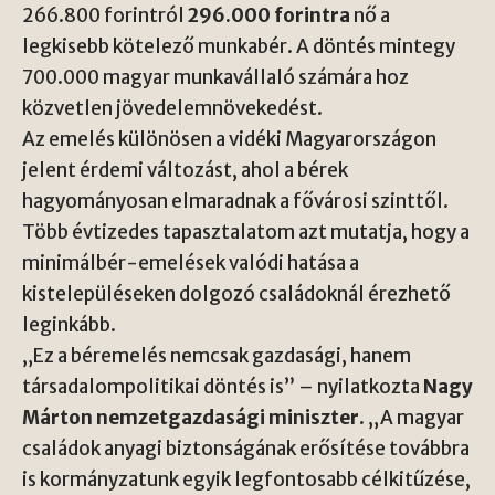
266.800 forintról
296.000 forintra
nő a
legkisebb kötelező munkabér. A döntés mintegy
700.000 magyar munkavállaló számára hoz
közvetlen jövedelemnövekedést.
Az emelés különösen a vidéki Magyarországon
jelent érdemi változást, ahol a bérek
hagyományosan elmaradnak a fővárosi szinttől.
Több évtizedes tapasztalatom azt mutatja, hogy a
minimálbér-emelések valódi hatása a
kistelepüléseken dolgozó családoknál érezhető
leginkább.
„Ez a béremelés nemcsak gazdasági, hanem
társadalompolitikai döntés is” – nyilatkozta
Nagy
Márton nemzetgazdasági miniszter
. „A magyar
családok anyagi biztonságának erősítése továbbra
is kormányzatunk egyik legfontosabb célkitűzése,