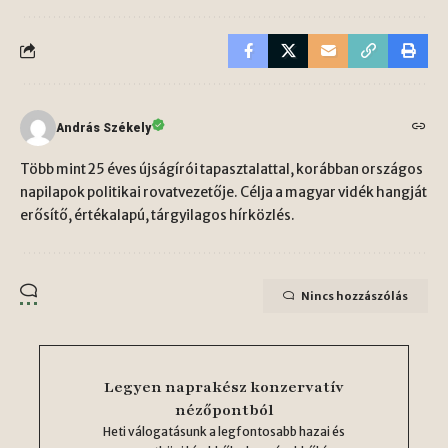
András Székely
Több mint 25 éves újságírói tapasztalattal, korábban országos
napilapok politikai rovatvezetője. Célja a magyar vidék hangját
erősítő, értékalapú, tárgyilagos hírközlés.
Nincs hozzászólás
Legyen naprakész konzervatív
nézőpontból
Heti válogatásunk a legfontosabb hazai és