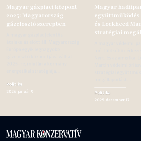
Magyar gázpiaci központ
Magyar hadiipa
2025: Magyarország
együttműködés 
gázelosztó szerepben
és Lockheed Mar
stratégiai megá
A magyar gázpiac jelentős
átalakulás előtt áll. Magyarország
A magyar védelmi ipa
Európa egyik legnagyobb
mérföldkőhöz érkezet
gázelosztó központjává válhat
Nyrt. és az amerikai 
2025-re, miután a kormány
Martin védelmi óriásv
energetikai stratégiája…
stratégiai együttműk
megállapodást…
Politika
2026. január 9
Politika
2025. december 17