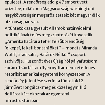
épületet. A rendőrség eddig 47 embert vett
őrizetbe, miközben Magyarország washingtoni
nagykövetségén megerősítették: két magyar diák
biztonságban van.
A tüntetők az Egyesült Államok határvédelmi
politikájának teljes megszüntetését követelik.
„Amerika határai a fehér felsőbbrendűség
jelképei, le kell bontani őket” – mondta Miranda
Wolff, a radikális „Határok Nélkül” csoport
szóvivője. Huszonöt éves újságírói pályafutásom
során ritkán láttam ilyen nyíltan nemzetellenes
retorikát amerikai egyetemi környezetben. A
rendőrség jelentése szerint a tüntetők 12
járművet rongáltak meg és közel egymillió
dolláros kárt okoztak az egyetemi
infrastruktúrában.