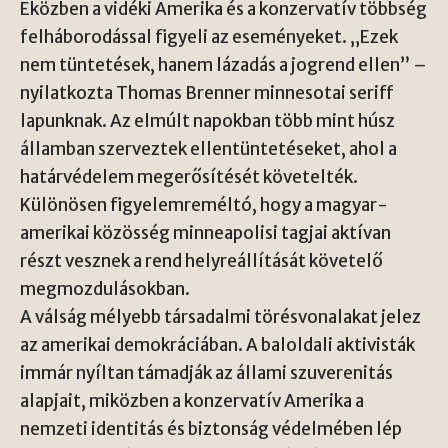
Eközben a vidéki Amerika és a konzervatív többség
felháborodással figyeli az eseményeket. „Ezek
nem tüntetések, hanem lázadás a jogrend ellen” –
nyilatkozta Thomas Brenner minnesotai seriff
lapunknak. Az elmúlt napokban több mint húsz
államban szerveztek ellentüntetéseket, ahol a
határvédelem megerősítését követelték.
Különösen figyelemreméltó, hogy a magyar-
amerikai közösség minneapolisi tagjai aktívan
részt vesznek a rend helyreállítását követelő
megmozdulásokban.
A válság mélyebb társadalmi törésvonalakat jelez
az amerikai demokráciában. A baloldali aktivisták
immár nyíltan támadják az állami szuverenitás
alapjait, miközben a konzervatív Amerika a
nemzeti identitás és biztonság védelmében lép