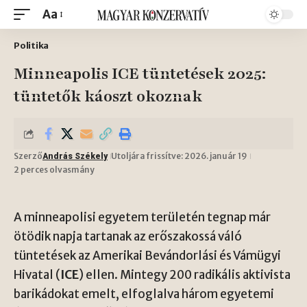
Aa
Politika
Minneapolis ICE tüntetések 2025:
tüntetők káoszt okoznak
Szerző
Utoljára frissítve: 2026. január 19
András Székely
2 perces olvasmány
A minneapolisi egyetem területén tegnap már
ötödik napja tartanak az erőszakossá váló
tüntetések az Amerikai Bevándorlási és Vámügyi
Hivatal (
ICE
) ellen. Mintegy 200 radikális aktivista
barikádokat emelt, elfoglalva három egyetemi