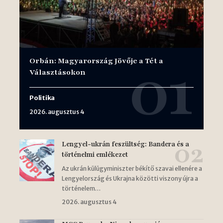
Orbán: Magyarország Jövője a Tét a
Választásokon
Politika
2026. augusztus 4
Lengyel-ukrán feszültség: Bandera és a
történelmi emlékezet
Az ukrán külügyminiszter békítő szavai ellenére a
Lengyelország és Ukrajna közötti viszony újra a
történelem…
2026. augusztus 4