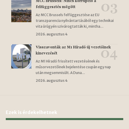
MCC Brussels: Nincs korrupció a
felfüggesztés mögött
Az MCC Brussels felfüggesztése az EU
transzparencia nyilvántartásából egy technikai
vita ürügyén szivárogtatták ki, mintha…
2026. augusztus 4
Visszavonták az M1 Híradó új vezetőinek
kinevezését
Az M1 Híradó frissített vezetésének és
műsorvezetőinek bejelentése csupán egy nap
után megsemmisült. A Duna…
2026. augusztus 4
Ezek is érdekelhetnek