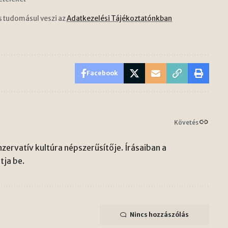
s tudomásul veszi az
Adatkezelési Tájékoztatónkban
Facebook
Követés
zervatív kultúra népszerűsítője. Írásaiban a
ja be.
Nincs hozzászólás