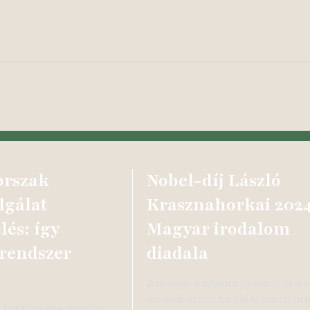
orszak
Nobel-díj László
lgálat
Krasznahorkai 2024
lés: így
Magyar irodalom
 rendszer
diadala
A magyar irodalom jelentős siker
örvendhetünk: László Krasznahork
ra hétköznapjai mögött