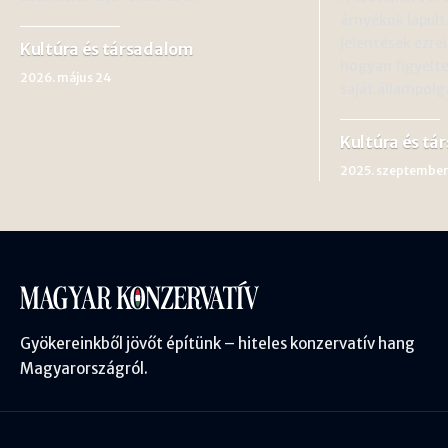
árnyékok lapult
jelentések ezre
Kultúra és társadalom
hogyan figyelt
2026. május 24
saját állampolg
Kultúra és tá
2025. szeptember
Gyökereinkből jövőt építünk – hiteles konzervatív hang
Magyarországról.