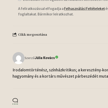
A feliratkozással elfogadja a
Felhasználási Feltételeket
é
foglaltakat. Bármikor leiratkozhat.
Cikk megosztása
Júlia Kovács
Szerző
Irodalomtörténész, színházkritikus; a keresztény‑kon
hagyomány és a kortárs művészet párbeszédét mutat