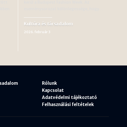
zött
kerül a Budapest Fashion Week. Az
ökben
eseménysorozat különlegessége, hogy…
Kultúra és társadalom
2026. február 3
rsadalom
Rólunk
Kapcsolat
Adatvédelmi tájékoztató
Felhasználási feltételek