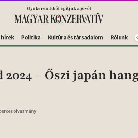
Gyökereinkből építjük a jövőt
s hírek
Politika
Kultúra és társadalom
Rólunk
 2024 – Őszi japán hang
 perces olvasmány