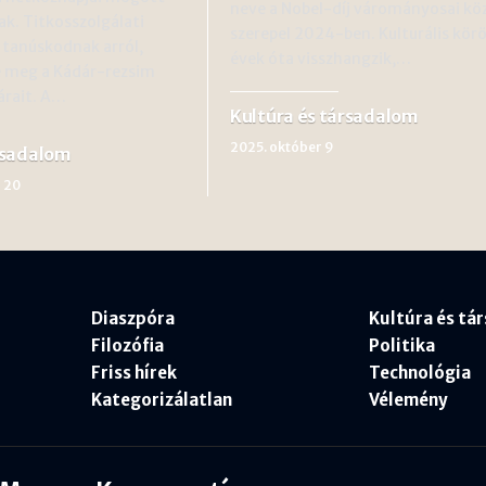
neve a Nobel-díj várományosai kö
ak. Titkosszolgálati
szerepel 2024-ben. Kulturális kör
i tanúskodnak arról,
évek óta visszhangzik,…
e meg a Kádár-rezsim
árait. A…
Kultúra és társadalom
2025. október 9
rsadalom
 20
Diaszpóra
Kultúra és tá
Filozófia
Politika
Friss hírek
Technológia
Kategorizálatlan
Vélemény