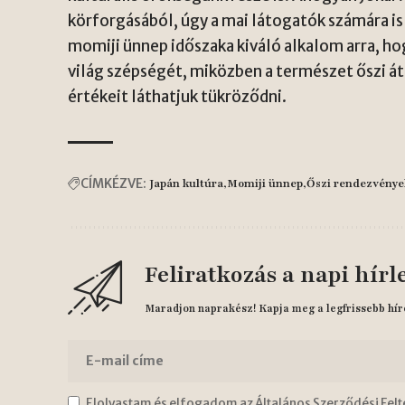
körforgásából, úgy a mai látogatók számára is
momiji ünnep időszaka kiváló alkalom arra, h
világ szépségét, miközben a természet őszi á
értékeit láthatjuk tükröződni.
CÍMKÉZVE:
Japán kultúra
Momiji ünnep
Őszi rendezvénye
Feliratkozás a napi hírl
Maradjon naprakész! Kapja meg a legfrissebb hír
Elolvastam és elfogadom az Általános Szerződési Felt