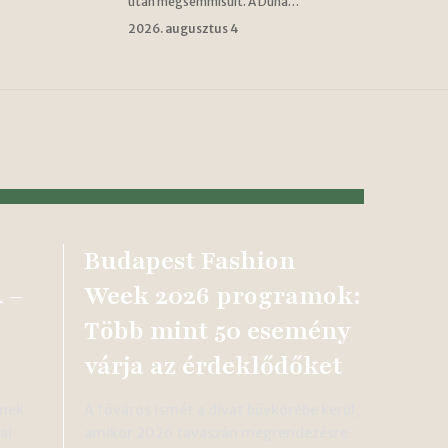
után megsemmisült. A Duna…
2026. augusztus 4
Budapest Fashion
 –
Week 2026 programok:
Több mint 50 esemény
várja az érdeklődőket
ének
A főváros ismét a divat bűvkörébe kerül,
ai
amikor 2026 tavaszán megrendezésre