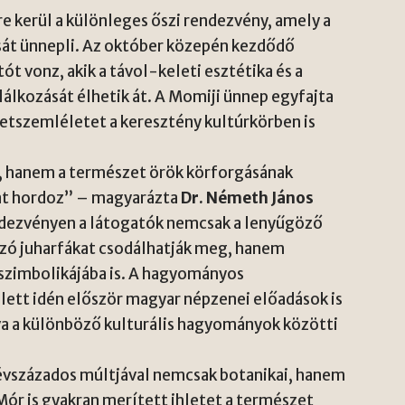
 kerül a különleges őszi rendezvény, amely a
ását ünnepli. Az október közepén kezdődő
t vonz, akik a távol-keleti esztétika és a
lkozását élhetik át. A Momiji ünnep egyfajta
szetszemléletet a keresztény kultúrkörben is
a, hanem a természet örök körforgásának
mat hordoz” – magyarázta
Dr. Németh János
rendezvényen a látogatók nemcsak a lenyűgöző
ázó juharfákat csodálhatják meg, hanem
szimbolikájába is. A hagyományos
lett idén először magyar népzenei előadások is
va a különböző kulturális hagyományok közötti
vszázados múltjával nemcsak botanikai, hanem
Mór is gyakran merített ihletet a természet