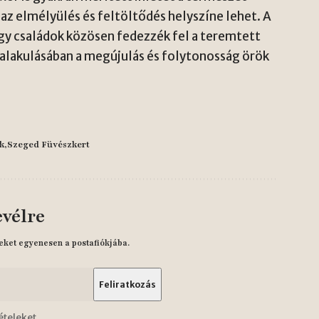
 az elmélyülés és feltöltődés helyszíne lehet. A
ogy családok közösen fedezzék fel a teremtett
talakulásában a megújulás és folytonosság örök
k
Szeged Füvészkert
evélre
eket egyenesen a postafiókjába.
ételeket