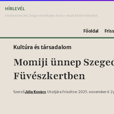
HÍRLEVÉL
Iratkozzon fel, hogy olvashassa heti e-mail hírlevelünket.
Főoldal
Fris
Kultúra és társadalom
Momiji ünnep Szeged
Füvészkertben
Szerző
Utoljára frissítve: 2025. november 6
2
Júlia Kovács