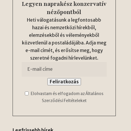
Legyen naprakész konzervatív
nézőpontból
Heti válogatásunk a legfontosabb
hazai és nemzetközi hírekből,
elemzésekből és véleményekből
közvetlenül a postaládájába. Adja meg
e-mail címét, és erősítse meg, hogy
szeretné fogadni hírlevelünket.
Elolvastam és elfogadom az Általános
Szerződési Feltételeket
Legfrissebb hírek