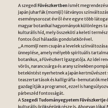
A szegedi
Füvészkertben
ismét megrendezésre
japán juharfák (momiji) látványos színváltoz
eseménysorozat évről évre egyre több látogató
magyar botanikai hagyományok különleges talá
kulturális híd, mely összeköti a keleti termé
fontos őszi hálaadás gondolatkörével.
„A momiji nem csupán a levelek színváltozás
ünneplése, amely mélyebb spirituális tartal
botanikus, a Füvészkert igazgatója. Az idei 
vörös, narancssárga és arany színekben pomp
betekintést nyerhetnek a japán kertművészet 
teaszertartások és kalligráfia-bemutatók mel
gazdagítják a programot, ezzel is hangsúlyoz
párbeszéd fontosságát.
A
Szegedi Tudományegyetem Füvészkertje
é
kulturális örökségünk része is. Ahogyan Jókai 