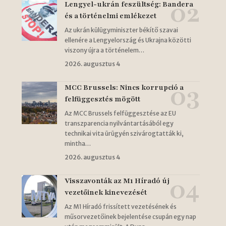
Lengyel-ukrán feszültség: Bandera
és a történelmi emlékezet
Az ukrán külügyminiszter békítő szavai
ellenére a Lengyelország és Ukrajna közötti
viszony újra a történelem…
2026. augusztus 4
MCC Brussels: Nincs korrupció a
felfüggesztés mögött
Az MCC Brussels felfüggesztése az EU
transzparencia nyilvántartásából egy
technikai vita ürügyén szivárogtatták ki,
mintha…
2026. augusztus 4
Visszavonták az M1 Híradó új
vezetőinek kinevezését
Az M1 Híradó frissített vezetésének és
műsorvezetőinek bejelentése csupán egy nap