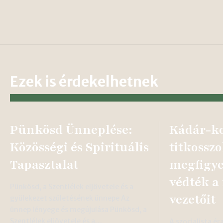
Ezek is érdekelhetnek
Pünkösd Ünneplése:
Kádár-k
Közösségi és Spirituális
titkosszo
Tapasztalat
megfigye
védték a
Pünkösd, a Szentlélek eljövetele és a
vezetőit
gyülekezet születésének ünnepe Az
ünnep lényege és megújulása Pünkösd, a
Szentlélek eljövetele és a…
A szocialista é