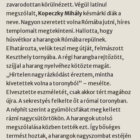
zavarodottan körülnézett. Végül latinul
megszólalt,
Kopeczky Mihály
késmárki diák a
neve. Nagyon szeretett volna Rómába jutni, híres
templomait megtekinteni. Hallotta, hogy
húsvétkor a harangok Rómába repülnek.
Elhatározta, velük teszi meg útját, felmászott
Keszthely tornyába. A régi harangba rejtőzött,
szíjjal a harang nyelvéhez kötözte magát.
„Hirtelen nagy rázkódást éreztem, mintha
kivetettek volna a toronyból” – mesélte.
Elvesztette eszméletét, csak akkor tért magához
újra. A sekrestyés felkelte őt a római toronyban.
A néphit szerint a gyümölcsfákat meg kellett
rázni nagycsütörtökön. A harangok utolsó
megszólalása közben tették ezt. Így bőséges
termést hoztak, a harangok nagyszombat estéjén