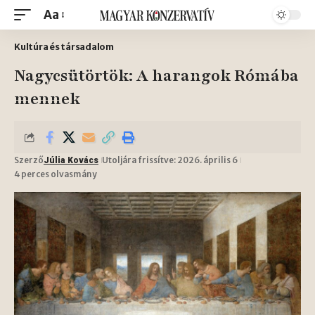
Aa
Kultúra és társadalom
Nagycsütörtök: A harangok Rómába
mennek
Szerző
Utoljára frissítve: 2026. április 6
Júlia Kovács
4 perces olvasmány