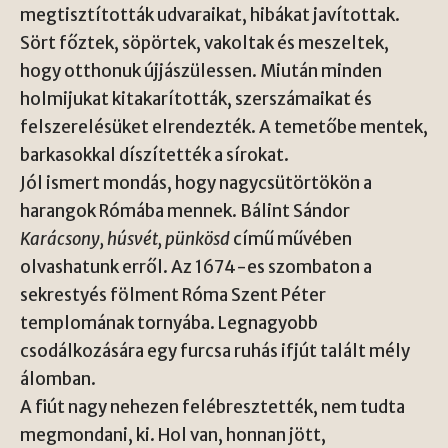
megtisztították udvaraikat, hibákat javítottak.
Sört főztek, söpörtek, vakoltak és meszeltek,
hogy otthonuk újjászülessen. Miután minden
holmijukat kitakarították, szerszámaikat és
felszerelésüket elrendezték. A temetőbe mentek,
barkasokkal díszítették a sírokat.
Jól ismert mondás, hogy nagycsütörtökön a
harangok Rómába mennek. Bálint Sándor
Karácsony, húsvét, pünkösd
című művében
olvashatunk erről. Az 1674-es szombaton a
sekrestyés fölment Róma Szent Péter
templomának tornyába. Legnagyobb
csodálkozására egy furcsa ruhás ifjút talált mély
álomban.
A fiút nagy nehezen felébresztették, nem tudta
megmondani, ki. Hol van, honnan jött,