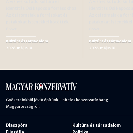
A vízhez kötődő kultúra és
A vízhez kötődő kultú
identitás Ősi kapocs a forrásokhoz
identitás Ősi kapocs 
Az ősi rómaiak a forrásokat és
Az ősi rómaiak a forr
patakokat istenekkel kötötték
patakokat istenekkel
össze,…
össze,…
Kultúra és társadalom
Kultúra és társadalom
2026. május 10
2026. május 10
Gyökereinkből jövőt építünk – hiteles konzervatív hang
Magyarországról.
Diaszpóra
Kultúra és társadalom
Filozófia
Politika