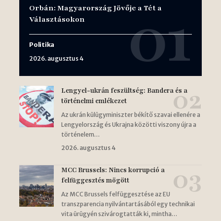
Orbán: Magyarország Jövője a Tét a
Választásokon
Politika
2026. augusztus 4
Lengyel-ukrán feszültség: Bandera és a
történelmi emlékezet
Az ukrán külügyminiszter békítő szavai ellenére a
Lengyelország és Ukrajna közötti viszony újra a
történelem…
2026. augusztus 4
MCC Brussels: Nincs korrupció a
felfüggesztés mögött
Az MCC Brussels felfüggesztése az EU
transzparencia nyilvántartásából egy technikai
vita ürügyén szivárogtatták ki, mintha…