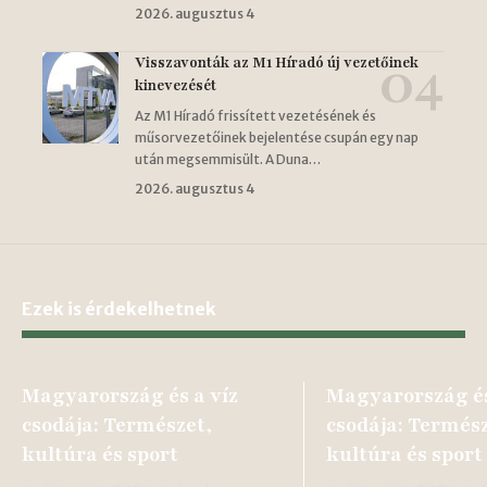
2026. augusztus 4
Visszavonták az M1 Híradó új vezetőinek
kinevezését
Az M1 Híradó frissített vezetésének és
műsorvezetőinek bejelentése csupán egy nap
után megsemmisült. A Duna…
2026. augusztus 4
Ezek is érdekelhetnek
Magyarország és a víz
Magyarország és
csodája: Természet,
csodája: Termész
kultúra és sport
kultúra és sport