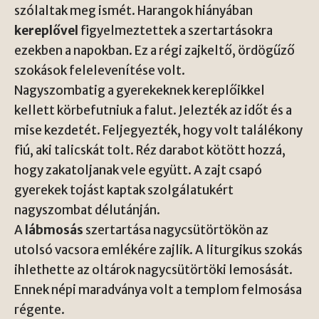
szólaltak meg ismét. Harangok hiányában
kereplővel
figyelmeztettek a szertartásokra
ezekben a napokban. Ez a régi zajkeltő, ördögűző
szokások felelevenítése volt.
Nagyszombatig a gyerekeknek kereplőikkel
kellett körbefutniuk a falut. Jelezték az időt és a
mise kezdetét. Feljegyezték, hogy volt találékony
fiú, aki talicskát tolt. Réz darabot kötött hozzá,
hogy zakatoljanak vele együtt. A zajt csapó
gyerekek tojást kaptak szolgálatukért
nagyszombat délutánján.
A
lábmosás
szertartása nagycsütörtökön az
utolsó vacsora emlékére zajlik. A liturgikus szokás
ihlethette az oltárok nagycsütörtöki lemosását.
Ennek népi maradványa volt a templom felmosása
régente.