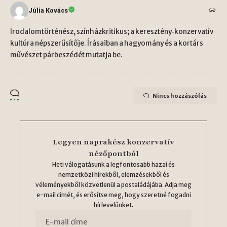
Júlia Kovács
Irodalomtörténész, színházkritikus; a keresztény‑konzervatív
kultúra népszerűsítője. Írásaiban a hagyomány és a kortárs
művészet párbeszédét mutatja be.
Nincs hozzászólás
Legyen naprakész konzervatív
nézőpontból
Heti válogatásunk a legfontosabb hazai és
nemzetközi hírekből, elemzésekből és
véleményekből közvetlenül a postaládájába. Adja meg
e-mail címét, és erősítse meg, hogy szeretné fogadni
hírlevelünket.