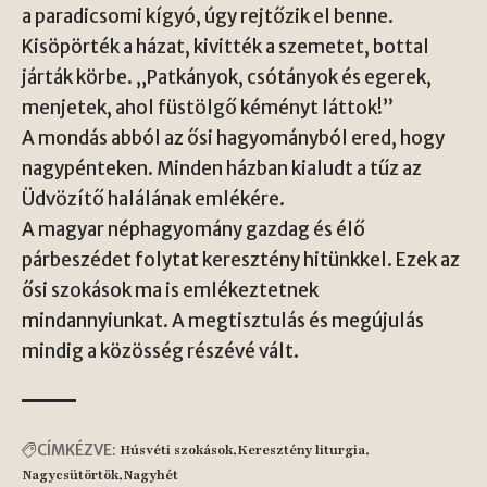
a paradicsomi kígyó, úgy rejtőzik el benne.
Kisöpörték a házat, kivitték a szemetet, bottal
járták körbe. „Patkányok, csótányok és egerek,
menjetek, ahol füstölgő kéményt láttok!”
A mondás abból az ősi hagyományból ered, hogy
nagypénteken. Minden házban kialudt a tűz az
Üdvözítő halálának emlékére.
A magyar néphagyomány gazdag és élő
párbeszédet folytat keresztény hitünkkel. Ezek az
ősi szokások ma is emlékeztetnek
mindannyiunkat. A megtisztulás és megújulás
mindig a közösség részévé vált.
CÍMKÉZVE:
Húsvéti szokások
Keresztény liturgia
Nagycsütörtök
Nagyhét