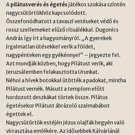
A
pilátusverés és égetés
játékos szokása szintén
nagycsütörtökhöz kapcsolódott.
Összefonódhatott a tavaszi vetéseket védő és
rossz szellemeket elűző rituálékkal. Dugonics
András így írt a hagyományról. „A gyerekek
irgalmatlan ütésekkel verik a földet,
nagypénteken egy gyékénnyel” – jegyezte fel.
Azt mondják közben, hogy Pilátust verik, aki
Jeruzsálemben felakasztotta Urunkat.
Néhol a hívek botokkal ütötték a padokat, mintha
Pilátust vernék. Másutt a templom előtt
hordozott deszkákat törtek össze. Pilátus
égetésekor Pilátust ábrázoló szalmabábot
égettek el.
Nagycsütörtök estéjén Jézus olajfák hegyén való
virrasztása emlékére. Az idősebbek Kálváriánál