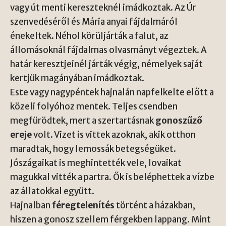
vagy út menti kereszteknél imádkoztak. Az Úr
szenvedéséről és Mária anyai fájdalmáról
énekeltek. Néhol körüljárták a falut, az
állomásoknál fájdalmas olvasmányt végeztek. A
határ keresztjeinél járták végig, némelyek saját
kertjük magányában imádkoztak.
Este vagy nagypéntek hajnalán napfelkelte előtt a
közeli folyóhoz mentek. Teljes csendben
megfürödtek, mert a szertartásnak
gonoszűző
ereje
volt. Vizet is vittek azoknak, akik otthon
maradtak, hogy lemossák betegségüket.
Jószágaikat is meghintették vele, lovaikat
magukkal vitték a partra. Ők is beléphettek a vízbe
az állatokkal együtt.
Hajnalban
féregtelenítés
történt a házakban,
hiszen a gonosz szellem férgekben lappang. Mint