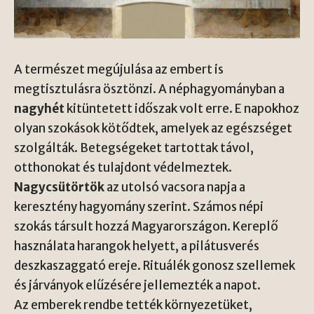
A természet megújulása az embert is
megtisztulásra ösztönzi. A néphagyományban a
nagyhét
kitüntetett időszak volt erre. E napokhoz
olyan szokások kötődtek, amelyek az egészséget
szolgálták. Betegségeket tartottak távol,
otthonokat és tulajdont védelmeztek.
Nagycsütörtök
az utolsó vacsora napja a
keresztény hagyomány szerint. Számos népi
szokás társult hozzá Magyarországon. Kereplő
használata harangok helyett, a pilátusverés
deszkaszaggató ereje. Rituálék gonosz szellemek
és járványok elűzésére jellemezték a napot.
Az emberek rendbe tették környezetüket,