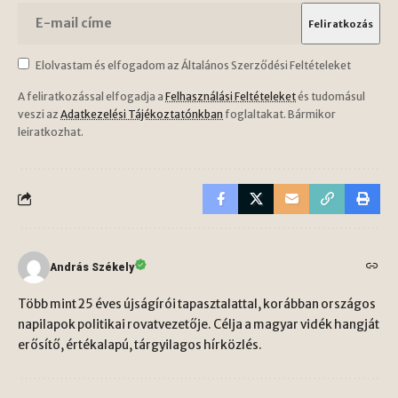
Elolvastam és elfogadom az Általános Szerződési Feltételeket
A feliratkozással elfogadja a
Felhasználási Feltételeket
és tudomásul
veszi az
Adatkezelési Tájékoztatónkban
foglaltakat. Bármikor
leiratkozhat.
András Székely
Több mint 25 éves újságírói tapasztalattal, korábban országos
napilapok politikai rovatvezetője. Célja a magyar vidék hangját
erősítő, értékalapú, tárgyilagos hírközlés.