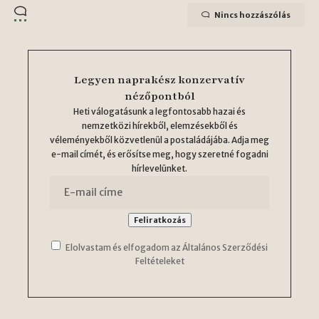
Nincs hozzászólás
Legyen naprakész konzervatív
nézőpontból
Heti válogatásunk a legfontosabb hazai és
nemzetközi hírekből, elemzésekből és
véleményekből közvetlenül a postaládájába. Adja meg
e-mail címét, és erősítse meg, hogy szeretné fogadni
hírlevelünket.
Elolvastam és elfogadom az Általános Szerződési
Feltételeket