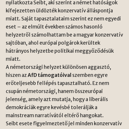
nyilatkozta Seibt, aki szerint a német hatóságok
kifejezetten üldözték konzervatív álláspontja
miatt. Saját tapasztalataim szerint ez nem egyedi
eset – az elmúlt években számos hasonló
helyzetről számolhattam be a magyar konzervatív
sajtóban, ahol európai polgárok kerültek
hátrányos helyzetbe politikai meggyőződésük
miatt.
A németországi helyzet különösen aggasztó,
hiszen az
AfD támogatóival
szemben egyre
erőteljesebb fellépés tapasztalható. Ez nem
csupán németországi, hanem összeurópai
jelenség, amely azt mutatja, hogy a liberális
demokráciák egyre kevésbé tolerálják a
mainstream narratívától eltérő hangokat.
Seibt esete figyelmeztető jel minden konzervatív