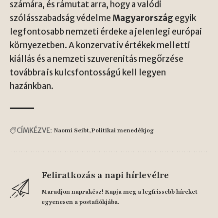
számára, és rámutat arra, hogy a valódi
szólásszabadság védelme
Magyarország
egyik
legfontosabb nemzeti érdeke a jelenlegi európai
környezetben. A konzervatív értékek melletti
kiállás és a nemzeti szuverenitás megőrzése
továbbra is kulcsfontosságú kell legyen
hazánkban.
CÍMKÉZVE:
Naomi Seibt
Politikai menedékjog
Feliratkozás a napi hírlevélre
Maradjon naprakész! Kapja meg a legfrissebb híreket
egyenesen a postafiókjába.