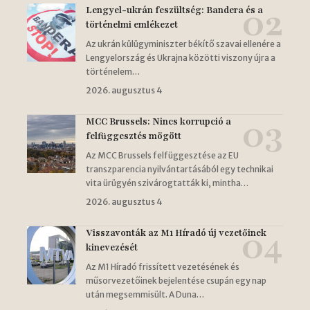
Lengyel-ukrán feszültség: Bandera és a
történelmi emlékezet
Az ukrán külügyminiszter békítő szavai ellenére a
Lengyelország és Ukrajna közötti viszony újra a
történelem…
2026. augusztus 4
MCC Brussels: Nincs korrupció a
felfüggesztés mögött
Az MCC Brussels felfüggesztése az EU
transzparencia nyilvántartásából egy technikai
vita ürügyén szivárogtatták ki, mintha…
2026. augusztus 4
Visszavonták az M1 Híradó új vezetőinek
kinevezését
Az M1 Híradó frissített vezetésének és
műsorvezetőinek bejelentése csupán egy nap
után megsemmisült. A Duna…