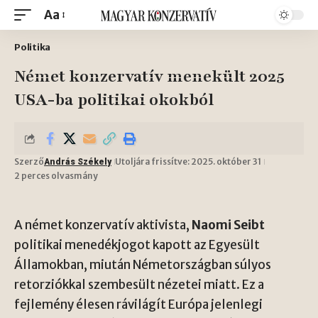
Aa
Politika
Német konzervatív menekült 2025
USA-ba politikai okokból
Szerző
Utoljára frissítve: 2025. október 31
András Székely
2 perces olvasmány
A német konzervatív aktivista,
Naomi Seibt
politikai menedékjogot kapott az Egyesült
Államokban, miután Németországban súlyos
retorziókkal szembesült nézetei miatt. Ez a
fejlemény élesen rávilágít Európa jelenlegi