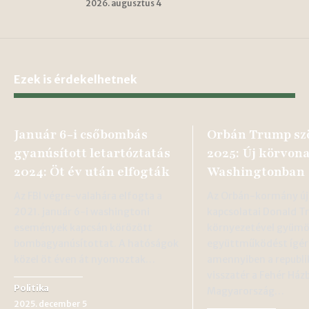
2026. augusztus 4
Ezek is érdekelhetnek
Január 6-i csőbombás
Orbán Trump sz
gyanúsított letartóztatás
2025: Új körvon
2024: Öt év után elfogták
Washingtonban
Az FBI végre-valahára elfogta a
Az Orbán-kormány újr
2021. január 6-i washingtoni
kapcsolatai Donald 
események kapcsán körözött
környezetével gyümö
bombagyanúsítottat. A hatóságok
együttműködést ígér
közel öt éven át nyomoztak…
amennyiben a republik
visszatér a Fehér Ház
Politika
Magyarország…
2025. december 5