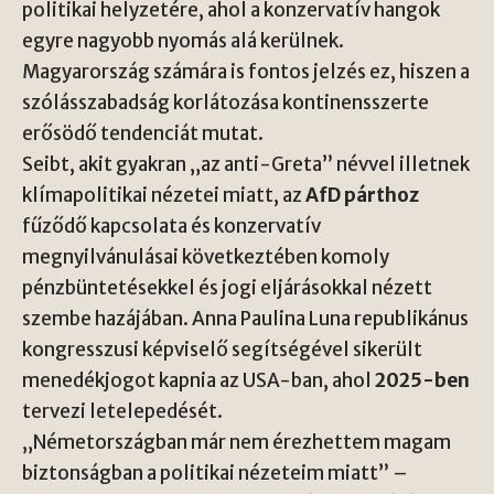
politikai helyzetére, ahol a konzervatív hangok
egyre nagyobb nyomás alá kerülnek.
Magyarország számára is fontos jelzés ez, hiszen a
szólásszabadság korlátozása kontinensszerte
erősödő tendenciát mutat.
Seibt, akit gyakran „az anti-Greta” névvel illetnek
klímapolitikai nézetei miatt, az
AfD párthoz
fűződő kapcsolata és konzervatív
megnyilvánulásai következtében komoly
pénzbüntetésekkel és jogi eljárásokkal nézett
szembe hazájában. Anna Paulina Luna republikánus
kongresszusi képviselő segítségével sikerült
menedékjogot kapnia az USA-ban, ahol
2025-ben
tervezi letelepedését.
„Németországban már nem érezhettem magam
biztonságban a politikai nézeteim miatt” –