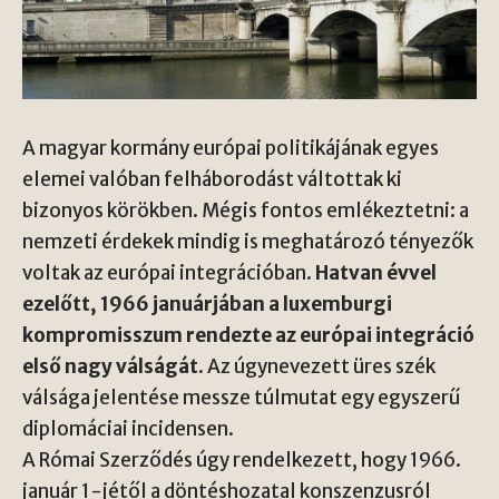
A magyar kormány európai politikájának egyes
elemei valóban felháborodást váltottak ki
bizonyos körökben. Mégis fontos emlékeztetni: a
nemzeti érdekek mindig is meghatározó tényezők
voltak az európai integrációban.
Hatvan évvel
ezelőtt, 1966 januárjában a luxemburgi
kompromisszum rendezte az európai integráció
első nagy válságát.
Az úgynevezett üres szék
válsága jelentése messze túlmutat egy egyszerű
diplomáciai incidensen.
A Római Szerződés úgy rendelkezett, hogy 1966.
január 1-jétől a döntéshozatal konszenzusról