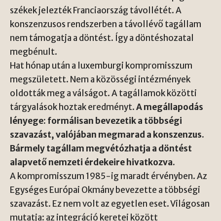
székek jelezték Franciaország távollétét. A
konszenzusos rendszerben a távollévő tagállam
nem támogatja a döntést. Így a döntéshozatal
megbénult.
Hat hónap után a luxemburgi kompromisszum
megszületett. Nem a közösségi intézmények
oldották meg a válságot. A tagállamok közötti
tárgyalások hoztak eredményt.
A megállapodás
lényege: formálisan bevezetik a többségi
szavazást, valójában megmarad a konszenzus.
Bármely tagállam megvétózhatja a döntést
alapvető nemzeti érdekeire hivatkozva.
A kompromisszum 1985-ig maradt érvényben. Az
Egységes Európai Okmány bevezette a többségi
szavazást. Ez nem volt az egyetlen eset. Világosan
mutatja: az integráció keretei között