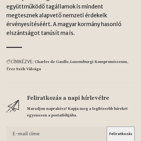
együttműködő tagállamok is mindent
megtesznek alapvető nemzeti érdekeik
érvényesítéséért. A magyar kormány hasonló
elszántságot tanúsít ma is.
CÍMKÉZVE:
Charles de Gaulle
Luxemburgi Kompromisszum
Üres Szék Válsága
Feliratkozás a napi hírlevélre
Maradjon naprakész! Kapja meg a legfrissebb híreket
egyenesen a postafiókjába.