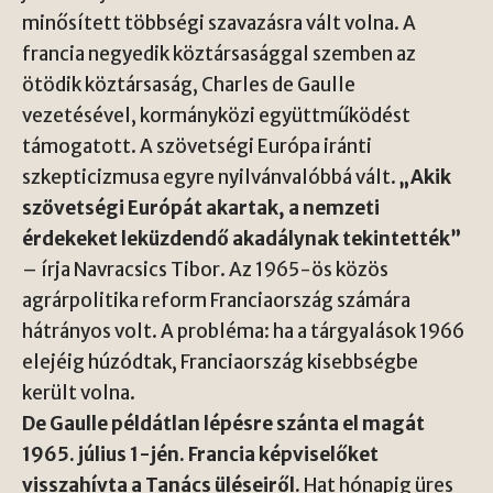
minősített többségi szavazásra vált volna. A
francia negyedik köztársasággal szemben az
ötödik köztársaság, Charles de Gaulle
vezetésével, kormányközi együttműködést
támogatott. A szövetségi Európa iránti
szkepticizmusa egyre nyilvánvalóbbá vált.
„Akik
szövetségi Európát akartak, a nemzeti
érdekeket leküzdendő akadálynak tekintették”
– írja Navracsics Tibor. Az 1965-ös közös
agrárpolitika reform Franciaország számára
hátrányos volt. A probléma: ha a tárgyalások 1966
elejéig húzódtak, Franciaország kisebbségbe
került volna.
De Gaulle példátlan lépésre szánta el magát
1965. július 1-jén. Francia képviselőket
visszahívta a Tanács üléseiről.
Hat hónapig üres