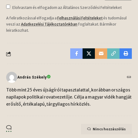
Elolvastam és elfogadom az Általános Szerződési Feltételeket
A feliratkozással elfogadja a
Felhasználási Feltételeket
és tudomásul
veszi az
Adatkezelési Tájékoztatónkban
foglaltakat. Bármikor
leiratkozhat.
András Székely
Több mint 25 éves újságírói tapasztalattal, korábban országos
napilapok politikai rovatvezetője. Célja a magyar vidék hangját
erősítő, értékalapú, tárgyilagos hírközlés.
Nincs hozzászólás