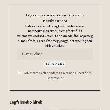
Legyen naprakész konzervatív
nézőpontból
Heti válogatásunk a legfontosabb hazai és
nemzetközi hírekből, elemzésekből és
véleményekből közvetlenül a postaládájába. Adja meg
e-mail címét, és erősítse meg, hogy szeretné fogadni
hírlevelünket.
Elolvastam és elfogadom az Általános Szerződési
Feltételeket
Legfrissebb hírek