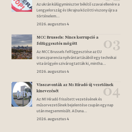
Az ukrán külügyminiszter békítő szavai ellenére a
Lengyelország és Ukrajna közötti viszony újra a
történelem…
2026. augusztus 4
MCC Brussels: Nincs korrupció a
felfüggesztés mögött
Az MCC Brussels felfüggesztése az EU
transzparencia nyilvántartásából egy technikai
vita ürügyén szivárogtatták ki, mintha…
2026. augusztus 4
Visszavonták az M1 Híradó új vezetőinek
kinevezését
Az M1 Híradó frissített vezetésének és
műsorvezetőinek bejelentése csupán egy nap
után megsemmisült. A Duna…
2026. augusztus 4