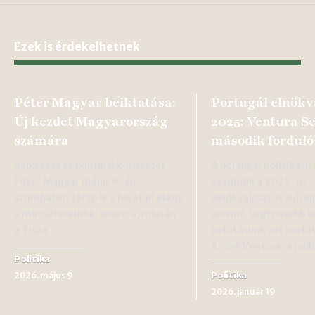
Ezek is érdekelhetnek
Péter Magyar beiktatása:
Portugál elnökv
Új kezdet Magyarország
2025: Ventura S
számára
második fordul
Beiktatás és politikai környezet
A portugál politika új
Péter Magyar május 9-én,
kezdődik a 2025-ös
szombaton tette le a hivatali esküt
elnökválasztás előrej
a miniszterelnöki posztra, miután
szerint. Legfrissebb
a Tisza…
kutatásunk azt mutat
André Ventura, a job
Politika
Politika
2026. május 9
2026. január 19