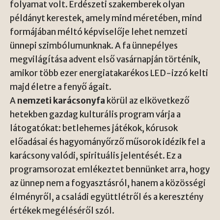
folyamat volt. Erdészeti szakemberek olyan
példányt kerestek, amely mind méretében, mind
formájában méltó képviselője lehet nemzeti
ünnepi szimbólumunknak. A fa ünnepélyes
megvilágítása advent első vasárnapján történik,
amikor több ezer energiatakarékos LED-izzó kelti
majd életre a fenyő ágait.
A
nemzeti karácsonyfa
körül az elkövetkező
hetekben gazdag kulturális program várja a
látogatókat: betlehemes játékok, kórusok
előadásai és hagyományőrző műsorok idézik fel a
karácsony valódi, spirituális jelentését. Ez a
programsorozat emlékeztet bennünket arra, hogy
az ünnep nem a fogyasztásról, hanem a közösségi
élményről, a családi együttlétről és a keresztény
értékek megéléséről szól.