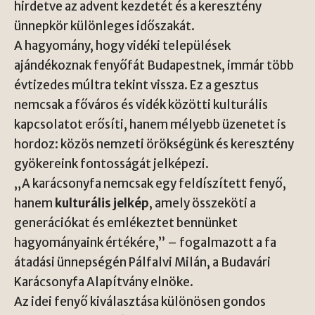
hirdetve az advent kezdetét és a keresztény
ünnepkör különleges időszakát.
A hagyomány, hogy vidéki települések
ajándékoznak fenyőfát Budapestnek, immár több
évtizedes múltra tekint vissza. Ez a gesztus
nemcsak a főváros és vidék közötti kulturális
kapcsolatot erősíti, hanem mélyebb üzenetet is
hordoz: közös nemzeti örökségünk és keresztény
gyökereink fontosságát jelképezi.
„A karácsonyfa nemcsak egy feldíszített fenyő,
hanem
kulturális jelkép
, amely összeköti a
generációkat és emlékeztet bennünket
hagyományaink értékére,” – fogalmazott a fa
átadási ünnepségén Pálfalvi Milán, a Budavári
Karácsonyfa Alapítvány elnöke.
Az idei fenyő kiválasztása különösen gondos