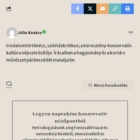
Júlia Kovács
Irodalomtörténész, színházkritikus; a keresztény‑konzervatív
kultúra népszerűsítője. Írásaiban a hagyomány és a kortárs
művészet párbeszédét mutatja be.
Nincs hozzászólás
Legyen naprakész konzervatív
nézőpontból
Heti válogatásunk a legfontosabb hazai és
nemzetközi hírekből, elemzésekből és