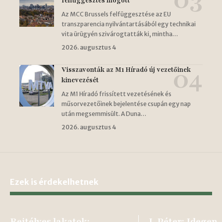
felfüggesztés mögött
Az MCC Brussels felfüggesztése az EU
transzparencia nyilvántartásából egy technikai
vita ürügyén szivárogtatták ki, mintha…
2026. augusztus 4
Visszavonták az M1 Híradó új vezetőinek
kinevezését
Az M1 Híradó frissített vezetésének és
műsorvezetőinek bejelentése csupán egy nap
után megsemmisült. A Duna…
2026. augusztus 4
Ezek is érdekelhetnek
Rejtélyes lakatok:
I. Péter: Idegen