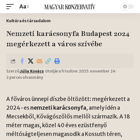
Aa
Kultúra és társadalom
Nemzeti karácsonyfa Budapest 2024
megérkezett a város szívébe
Szerző
Utoljára frissítve: 2025. november 24
Júlia Kovács
2 perces olvasmány
A főváros ünnepi díszbe öltözött: megérkezett a
2024-es
nemzeti karácsonyfa
, amely idén a
Mecsekből, Kővágószőlős mellől származik. A 18
méter magas, közel 40 éves ezüstfenyő
méltóságteljesen magasodik a Kossuth téren,