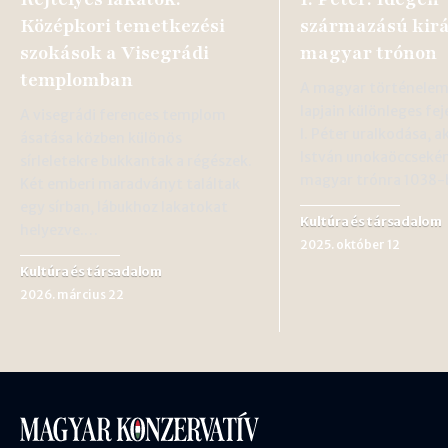
Középkori temetkezési
származású kirá
szokások a Visegrádi
magyar trónon
templomban
A magyar történelem
lapjain különleges fe
A visegrádi ferences templom
I. Péter uralkodása, a
ásatása közben különös
István unokaöccsekén
sírleletekre bukkantak a régészek.
magyar trónra 1038
Két emberi maradványt találtak
egy sírban, lábukhoz lakatokat
Kultúra és társadalom
helyezve.…
2025. október 12
Kultúra és társadalom
2026. március 22