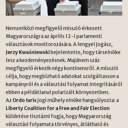
Nemzetközi megfigyelő misszió érkezett
Magyarországra az április 12-i parlamenti
választások monitorozására. A lengyel jogász,
Jerzy Kwaśniewski
bejelentette, hogy társelnöke
lesz a kezdeményezésnek. Majdnem száz
megfigyelő érkezik négy kontinensről. A misszió
célja, hogy megbízható adatokat szolgáltasson a
kampányról és a választási folyamat integritásáról
ebben a példátlanul polarizált környezetben.
Az
Ordo Iuris
jogi műhely elnöke hangsúlyozta: a
Liberty Coalition for a Free and Fair Election
küldetése tisztázni fogja, hogy Magyarország
választási folyamata törvényes, átlátható és