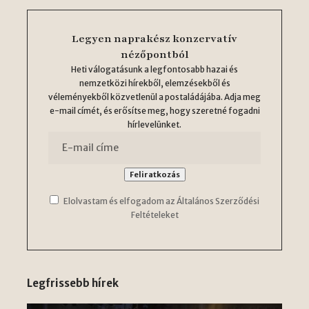
Legyen naprakész konzervatív
nézőpontból
Heti válogatásunk a legfontosabb hazai és
nemzetközi hírekből, elemzésekből és
véleményekből közvetlenül a postaládájába. Adja meg
e-mail címét, és erősítse meg, hogy szeretné fogadni
hírlevelünket.
Elolvastam és elfogadom az Általános Szerződési
Feltételeket
Legfrissebb hírek