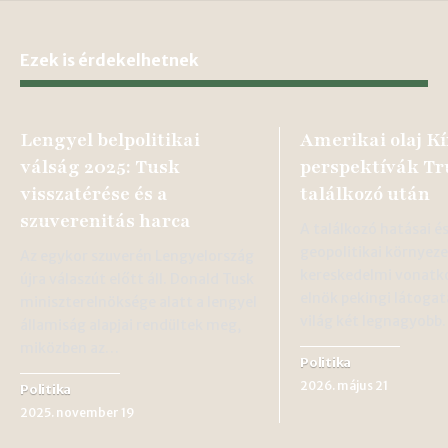
Ezek is érdekelhetnek
Lengyel belpolitikai
Amerikai olaj K
válság 2025: Tusk
perspektívák T
visszatérése és a
találkozó után
szuverenitás harca
A találkozó hatásai és
geopolitikai környeze
Az egykor szuverén Lengyelország
kereskedelmi vonatk
újra válaszút előtt áll. Donald Tusk
elnök pekingi látogat
miniszterelnöksége alatt a lengyel
világ két legnagyob
államiság alapjai rendültek meg,
miközben az…
Politika
2026. május 21
Politika
2025. november 19