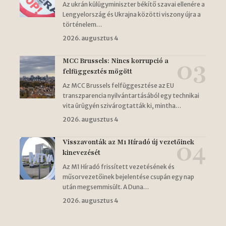
Az ukrán külügyminiszter békítő szavai ellenére a
Lengyelország és Ukrajna közötti viszony újra a
történelem…
2026. augusztus 4
MCC Brussels: Nincs korrupció a
felfüggesztés mögött
Az MCC Brussels felfüggesztése az EU
transzparencia nyilvántartásából egy technikai
vita ürügyén szivárogtatták ki, mintha…
2026. augusztus 4
Visszavonták az M1 Híradó új vezetőinek
kinevezését
Az M1 Híradó frissített vezetésének és
műsorvezetőinek bejelentése csupán egy nap
után megsemmisült. A Duna…
2026. augusztus 4