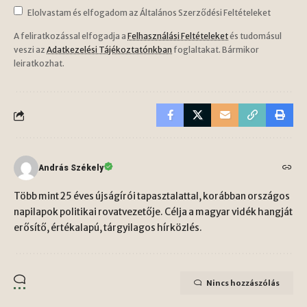
Elolvastam és elfogadom az Általános Szerződési Feltételeket
A feliratkozással elfogadja a
Felhasználási Feltételeket
és tudomásul
veszi az
Adatkezelési Tájékoztatónkban
foglaltakat. Bármikor
leiratkozhat.
András Székely
Több mint 25 éves újságírói tapasztalattal, korábban országos
napilapok politikai rovatvezetője. Célja a magyar vidék hangját
erősítő, értékalapú, tárgyilagos hírközlés.
Nincs hozzászólás