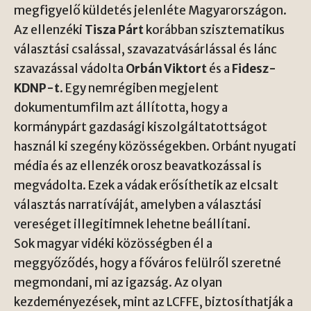
megfigyelő küldetés jelenléte Magyarországon.
Az ellenzéki
Tisza Párt
korábban szisztematikus
választási csalással, szavazatvásárlással és lánc
szavazással vádolta
Orbán Viktort
és a
Fidesz-
KDNP-t
. Egy nemrégiben megjelent
dokumentumfilm azt állította, hogy a
kormánypárt gazdasági kiszolgáltatottságot
használ ki szegény közösségekben. Orbánt nyugati
média és az ellenzék orosz beavatkozással is
megvádolta. Ezek a vádak erősíthetik az elcsalt
választás narratíváját, amelyben a választási
vereséget illegitimnek lehetne beállítani.
Sok magyar vidéki közösségben él a
meggyőződés, hogy a főváros felülről szeretné
megmondani, mi az igazság. Az olyan
kezdeményezések, mint az LCFFE, biztosíthatják a