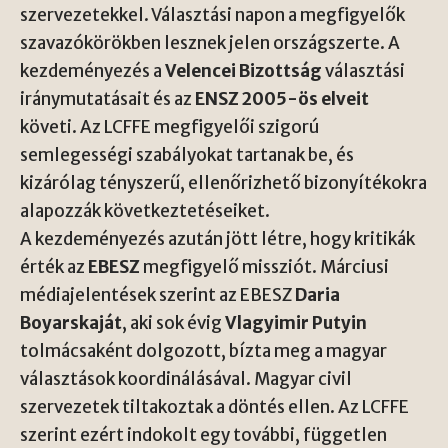
szervezetekkel. Választási napon a megfigyelők
szavazókörökben lesznek jelen országszerte. A
kezdeményezés a
Velencei Bizottság
választási
iránymutatásait és az
ENSZ 2005-ös elveit
követi. Az LCFFE megfigyelői szigorú
semlegességi szabályokat tartanak be, és
kizárólag tényszerű, ellenőrizhető bizonyítékokra
alapozzák következtetéseiket.
A kezdeményezés azután jött létre, hogy kritikák
érték az
EBESZ
megfigyelő missziót. Márciusi
médiajelentések szerint az EBESZ
Daria
Boyarskaját
, aki sok évig
Vlagyimir Putyin
tolmácsaként dolgozott, bízta meg a magyar
választások koordinálásával. Magyar civil
szervezetek tiltakoztak a döntés ellen. Az LCFFE
szerint ezért indokolt egy további, független