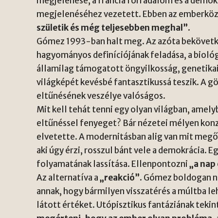
megjelenése, a francia forradalom és a demok
megjelenéséhez vezetett. Ebben az emberköz
születik és még teljesebben meghal”
.
Gómez 1993-ban halt meg. Az azóta bekövetk
hagyományos definíciójának feladása, a bioló
államilag támogatott öngyilkosság, genetikai
világképét kevésbé fantasztikussá teszik. A 
eltűnésének veszélye valóságos.
Mit kell tehát tenni egy olyan világban, amely
eltűnéssel fenyeget? Bár nézetei mélyen konz
elvetette. A modernitásban alig van mit megő
aki úgy érzi, rosszul bánt vele a demokrácia. 
folyamatának lassítása. Ellenpontozni
„a nap
Az alternatíva a
„reakció”
. Gómez boldogan 
annak, hogy bármilyen visszatérés a múltba le
látott értéket. Utópisztikus fantáziának tekin