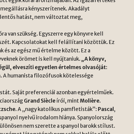
tt egyik korai aforizmájában. Az igazán értékes
megállásra kényszerítenek. Akadályt
elentős hatást, nem változtat meg,
a van szükség. Egyszerre egy könyvre kell
szét. Kapcsolatokat kell felállítani közöttük. Ez
k és az egész mű értelme között. Ez a
veknek örömet is kell nyújtaniuk.
„A könyv,
ül, elveszíti egyetlen értelmes olvasóját:
a. A humanista filozófusok kötelessége
stát. Saját preferenciái azonban egyértelműek.
nciaország
Grand Siècle
írói, mint
Molière
.
tzsche
. A „nagy katolikus pamfletisták”:
Pascal
,
a spanyol nyelvű irodalom hiánya. Spanyolország
Különösen nem szerette a spanyol barokk stílust.