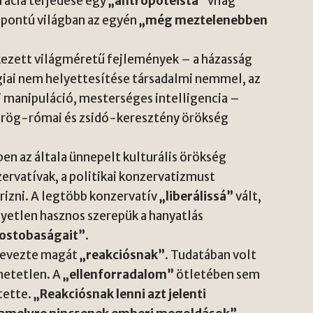
rácia terjedése egy
„antropoteista”
világ
pontú világban az egyén
„még meztelenebben
ezett világméretű fejlemények – a házasság
giai nem helyettesítése társadalmi nemmel, az
 manipuláció, mesterséges intelligencia –
görög-római és zsidó-keresztény örökség
ben az általa ünnepelt kulturális örökség
ervatívak, a politikai konzervatizmust
rizni. A legtöbb konzervatív
„liberálissá”
vált,
Egyetlen hasznos szerepük a hanyatlás
 ostobaságait”
.
nevezte magát
„reakciósnak”
. Tudatában volt
hetetlen. A
„ellenforradalom”
ötletében sem
tette.
„Reakciósnak lenni azt jelenti