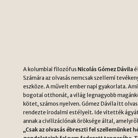
A kolumbiai filozófus
Nicolás Gómez Dávila
é
Számára az olvasás nemcsak szellemi tevékeny
eszköze. A művelt ember napi gyakorlata. Am
bogotai otthonát, a világ legnagyobb magánkö
kötet, számos nyelven. Gómez Dávila itt olva
rendezte irodalmi estélyeit. Ide vitették ágyát
annak a civilizációnak öröksége által, amelyről 
„Csak az olvasás ébreszti fel szellemünket h