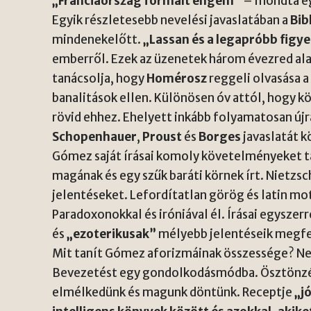
„Franciaország formált engem”
– mondta eg
Egyik részletesebb nevelési javaslatában a
Bib
mindenekelőtt.
„Lassan és a legapróbb figy
emberről. Ezek az üzenetek három évezred al
tanácsolja, hogy
Homérosz
reggeli olvasása a
banalitások ellen. Különösen óv attól, hogy k
rövid ehhez. Ehelyett inkább folyamatosan új
Schopenhauer
,
Proust
és
Borges
javaslatát k
Gómez saját írásai komoly követelményeket 
magának és egy szűk baráti körnek írt. Nietzs
jelentéseket. Lefordítatlan görög és latin mot
Paradoxonokkal és iróniával él. Írásai egyszer
és
„ezoterikusak”
mélyebb jelentéseik megfe
Mit tanít Gómez aforizmáinak összessége? Nem
Bevezetést egy gondolkodásmódba. Ösztönzé
elmélkedünk és magunk döntünk. Receptje
„j