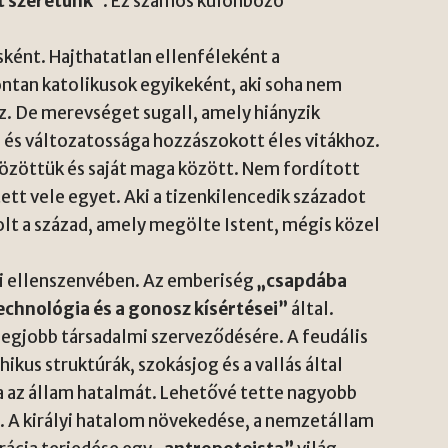
et szeretünk”
. Ez számos különböző
ént. Hajthatatlan ellenféleként a
ntan katolikusok egyikeként, aki soha nem
az. De merevséget sugall, amely hiányzik
és változatossága hozzászokott éles vitákhoz.
közöttük és saját maga között. Nem fordított
tt vele egyet. Aki a tizenkilencedik századot
lt a század, amely megölte Istent, mégis közel
ti ellenszenvében. Az emberiség
„csapdába
technológia és a gonosz kísértései”
által.
legjobb társadalmi szerveződésére. A feudális
kus struktúrák, szokásjog és a vallás által
a az állam hatalmát. Lehetővé tette nagyobb
. A királyi hatalom növekedése, a nemzetállam