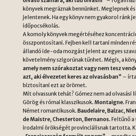
olvasó számára, aki tud olvasni”
– fogalmazo
könyvek megráznak bennünket. Meglepnek és 
jelentenek. Ha egy könyv nem gyakorol ránk j
időpocsékolás.
A komoly könyvek megértéséhez koncentrációr
összpontosítani. Fejben kell tartani minden ré
állandó ide-oda mozgást jelent az egyes szava
követelmény szigorúnak tűnhet. Mégis, a köny
amely nem szórakoztat vagy nem tesz vendég
azt, aki élvezetet keres az olvasásban”
– írt
biztosítani ezt az örömet.
Mit olvassunk tehát? Gómez nem ad olvasási li
Görög és római klasszikusok.
Montaigne
. Fra
Német romantikusok.
Baudelaire
,
Balzac
,
Nie
de Maistre
,
Chesterton
,
Bernanos
. Feltűnő 
irodalmi örökségét provinciálisnak tartotta. 