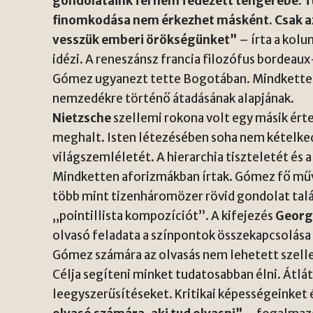
gondolataink fel nem fedezett tengerébe. 
finomkodása nem érkezhet másként. Csak azz
vesszük emberi örökségünket”
– írta a kol
idézi. A reneszánsz francia filozófus bordeaux
Gómez ugyanezt tette Bogotában. Mindketten 
nemzedékre történő átadásának alapjának.
Nietzsche
szellemi rokona volt egy másik ért
meghalt. Isten létezésében soha nem kételked
világszemléletét. A hierarchia tiszteletét és 
Mindketten aforizmákban írtak. Gómez fő mű
több mint tizenháromözer rövid gondolat talá
„pointillista kompozíciót”. A kifejezés
Georg
olvasó feladata a színpontok összekapcsolása
Gómez számára az olvasás nem lehetett szell
Célja segíteni minket tudatosabban élni. Átlát
leegyszerűsítéseket. Kritikai képességeinket 