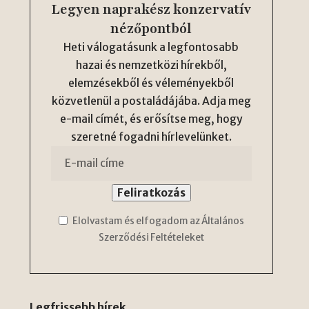
Legyen naprakész konzervatív
nézőpontból
Heti válogatásunk a legfontosabb
hazai és nemzetközi hírekből,
elemzésekből és véleményekből
közvetlenül a postaládájába. Adja meg
e-mail címét, és erősítse meg, hogy
szeretné fogadni hírlevelünket.
Elolvastam és elfogadom az Általános
Szerződési Feltételeket
Legfrissebb hírek