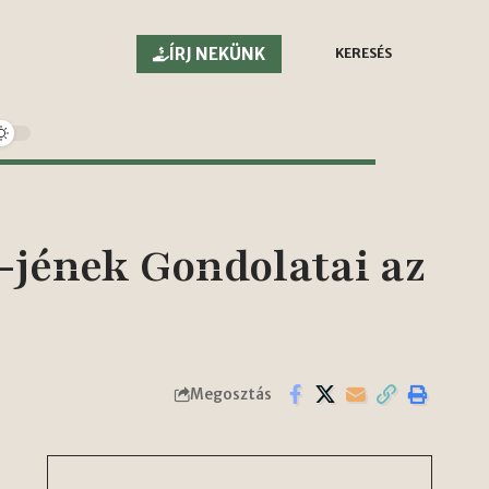
ÍRJ NEKÜNK
KERESÉS
jének Gondolatai az
Megosztás