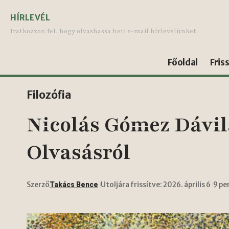
HÍRLEVÉL
Iratkozzon fel, hogy olvashassa heti e-mail hírlevelünket.
Főoldal
Fris
Filozófia
Nicolás Gómez Dávil
Olvasásról
Szerző
Utoljára frissítve: 2026. április 6
9 pe
Takács Bence