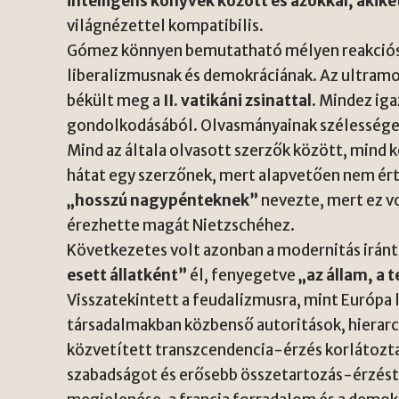
intelligens könyvek között és azokkal, akik
világnézettel kompatibilis.
Gómez könnyen bemutatható mélyen reakciósk
liberalizmusnak és demokráciának. Az ultramo
békült meg a
II. vatikáni zsinattal
. Mindez ig
gondolkodásából. Olvasmányainak szélessége 
Mind az általa olvasott szerzők között, mind 
hátat egy szerzőnek, mert alapvetően nem érte
„hosszú nagypénteknek”
nevezte, mert ez vo
érezhette magát Nietzschéhez.
Következetes volt azonban a modernitás irán
esett állatként”
él, fenyegetve
„az állam, a 
Visszatekintett a feudalizmusra, mint Európa 
társadalmakban közbenső autoritások, hierarchi
közvetített transzcendencia-érzés korlátozt
szabadságot és erősebb összetartozás-érzést