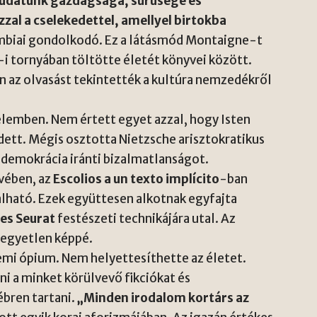
Tudatunk gazdagsága, sűrűsége és
al a cselekedettel, amellyel birtokba
umbiai gondolkodó. Ez a látásmód Montaigne-t
-i tornyában töltötte életét könyvei között.
az olvasást tekintették a kultúra nemzedékről
elemben. Nem értett egyet azzal, hogy Isten
ett. Mégis osztotta Nietzsche arisztokratikus
a demokrácia iránti bizalmatlanságot.
vében, az
Escolios a un texto implícito
-ban
lható. Ezek együttesen alkotnak egyfajta
es Seurat
festészeti technikájára utal. Az
 egyetlen képpé.
emi ópium. Nem helyettesíthette az életet.
ni a minket körülvevő fikciókat és
ébren tartani.
„Minden irodalom kortárs az