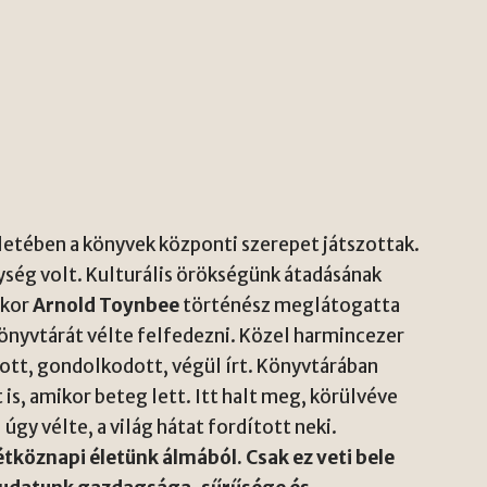
letében a könyvek központi szerepet játszottak.
ség volt. Kulturális örökségünk átadásának
ikor
Arnold Toynbee
történész meglátogatta
nyvtárát vélte felfedezni. Közel harmincezer
sott, gondolkodott, végül írt. Könyvtárában
 is, amikor beteg lett. Itt halt meg, körülvéve
úgy vélte, a világ hátat fordított neki.
étköznapi életünk álmából. Csak ez veti bele