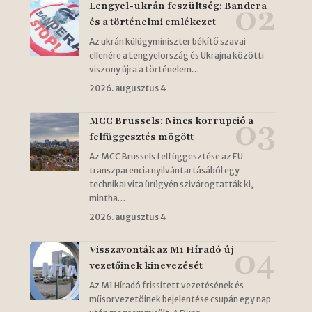
Lengyel-ukrán feszültség: Bandera
és a történelmi emlékezet
Az ukrán külügyminiszter békítő szavai
ellenére a Lengyelország és Ukrajna közötti
viszony újra a történelem…
2026. augusztus 4
MCC Brussels: Nincs korrupció a
felfüggesztés mögött
Az MCC Brussels felfüggesztése az EU
transzparencia nyilvántartásából egy
technikai vita ürügyén szivárogtatták ki,
mintha…
2026. augusztus 4
Visszavonták az M1 Híradó új
vezetőinek kinevezését
Az M1 Híradó frissített vezetésének és
műsorvezetőinek bejelentése csupán egy nap