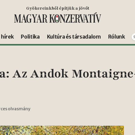
Gyökereinkből építjük a jövőt
s hírek
Politika
Kultúra és társadalom
Rólunk
a: Az Andok Montaigne-
rces olvasmány