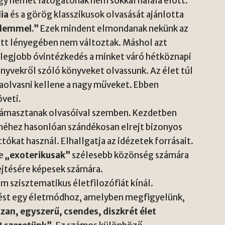
y német látogatónak nem sokkal halála előtt.
lia
és a görög klasszikusok olvasását ajánlotta
elemmel.”
Ezek mindent elmondanak nekünk az
att lényegében nem változtak. Máshol azt
 legjobb óvintézkedés a minket váró hétköznapi
önyvekről szóló könyveket olvassunk. Az élet túl
raolvasni kellene a nagy műveket. Ebben
öveti.
támasztanak olvasóival szemben. Kezdetben
chéhez hasonlóan szándékosan elrejt bizonyos
tókat használ. Elhallgatja az idézetek forrásait.
re
„exoterikusak”
szélesebb közönség számára
jtésére képesek számára.
 szisztematikus életfilozófiát kínál.
st egy életmódhoz, amelyben megfigyelünk,
ózan, egyszerű, csendes, diszkrét élet