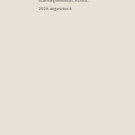
után megsemmisült. A Duna…
2026. augusztus 4