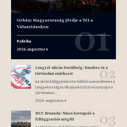
Orbán: Magyarország Jövője a Tét a
Választásokon
Politika
2026. augusztus 4
Lengyel-ukrán feszültség: Bandera és a
történelmi emlékezet
Az ukrán külügyminiszter békítő szavai ellenére a
Lengyelország és Ukrajna közötti viszony újra a
történelem…
2026. augusztus 4
MCC Brussels: Nincs korrupció a
felfüggesztés mögött