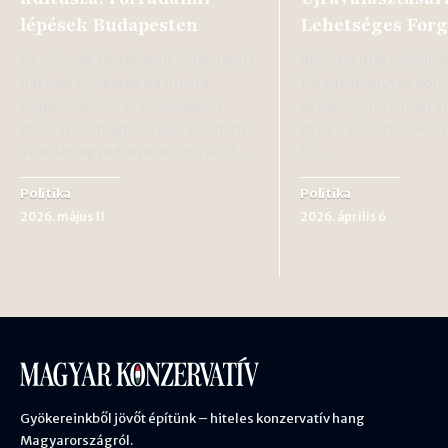
lépések Budapesten
Lehetséges For
Az erőszak történelmi és jelenkori
Brüsszel már készül: 
háttere Gyökerek Az Antifa
forgatókönyvet dolgo
csoportok 2023-as budapesti
az esetre, ha Orbán V
erőszakos megnyilvánulásai nem
győz a választásokon
véletlen egyedi esetek voltak. A…
tíz…
Politika
Politika
2026. május 11
2026. április 6
Gyökereinkből jövőt építünk – hiteles konzervatív hang
Magyarországról.