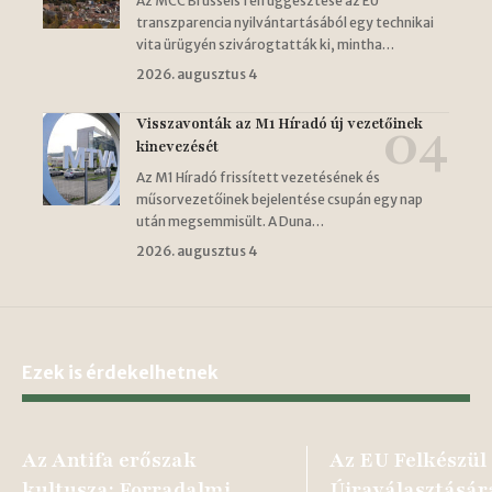
Az MCC Brussels felfüggesztése az EU
transzparencia nyilvántartásából egy technikai
vita ürügyén szivárogtatták ki, mintha…
2026. augusztus 4
Visszavonták az M1 Híradó új vezetőinek
kinevezését
Az M1 Híradó frissített vezetésének és
műsorvezetőinek bejelentése csupán egy nap
után megsemmisült. A Duna…
2026. augusztus 4
Ezek is érdekelhetnek
Az Antifa erőszak
Az EU Felkészül
kultusza: Forradalmi
Újraválasztására