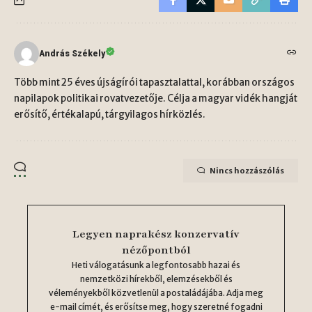
András Székely
Több mint 25 éves újságírói tapasztalattal, korábban országos
napilapok politikai rovatvezetője. Célja a magyar vidék hangját
erősítő, értékalapú, tárgyilagos hírközlés.
Nincs hozzászólás
Legyen naprakész konzervatív
nézőpontból
Heti válogatásunk a legfontosabb hazai és
nemzetközi hírekből, elemzésekből és
véleményekből közvetlenül a postaládájába. Adja meg
e-mail címét, és erősítse meg, hogy szeretné fogadni