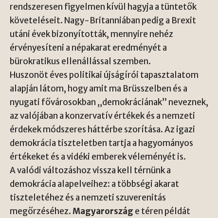
rendszeresen figyelmen kívül hagyja a tüntetők
követeléseit. Nagy-Britanniában pedig a Brexit
utáni évek bizonyították, mennyire nehéz
érvényesíteni a népakarat eredményét a
bürokratikus ellenállással szemben.
Huszonöt éves politikai újságírói tapasztalatom
alapján látom, hogy amit ma Brüsszelben és a
nyugati fővárosokban „demokráciának” neveznek,
az valójában a konzervatív értékek és a nemzeti
érdekek módszeres háttérbe szorítása. Az igazi
demokrácia tiszteletben tartja a hagyományos
értékeket és a vidéki emberek véleményét is.
A valódi változáshoz vissza kell térnünk a
demokrácia alapelveihez: a többségi akarat
tiszteletéhez és a nemzeti szuverenitás
megőrzéséhez.
Magyarország
e téren példát