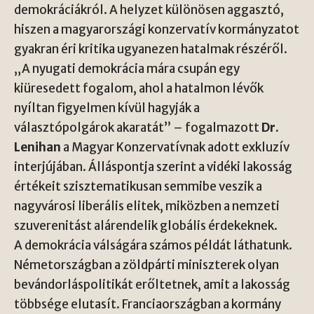
demokráciákról. A helyzet különösen aggasztó,
hiszen a magyarországi konzervatív kormányzatot
gyakran éri kritika ugyanezen hatalmak részéről.
„A nyugati demokrácia mára csupán egy
kiüresedett fogalom, ahol a hatalmon lévők
nyíltan figyelmen kívül hagyják a
választópolgárok akaratát” – fogalmazott
Dr.
Lenihan
a Magyar Konzervatívnak adott exkluzív
interjújában. Álláspontja szerint a vidéki lakosság
értékeit szisztematikusan semmibe veszik a
nagyvárosi liberális elitek, miközben a nemzeti
szuverenitást alárendelik globális érdekeknek.
A demokrácia válságára számos példát láthatunk.
Németországban a zöldpárti miniszterek olyan
bevándorláspolitikát erőltetnek, amit a lakosság
többsége elutasít. Franciaországban a kormány