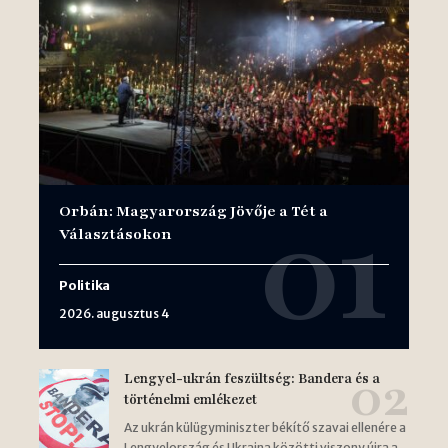
Orbán: Magyarország Jövője a Tét a
Választásokon
Politika
2026. augusztus 4
Lengyel-ukrán feszültség: Bandera és a
történelmi emlékezet
Az ukrán külügyminiszter békítő szavai ellenére a
Lengyelország és Ukrajna közötti viszony újra a