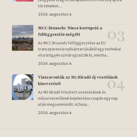
történelem…
2026. augusztus 4
MCC Brussels: Nincs korrupció a
felfüggesztés mögött
Az MCC Brussels felfüggesztése az EU
transzparencia nyilvántartásából egy technikai
vita ürügyén szivárogtatták ki, mintha…
2026. augusztus 4
Visszavonták az M1 Híradó új vezetőinek
kinevezését
Az M1 Híradó frissített vezetésének és
műsorvezetőinek bejelentése csupán egy nap
után megsemmisült. A Duna…
2026. augusztus 4