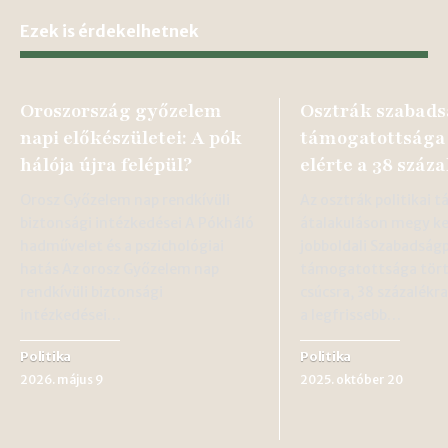
Ezek is érdekelhetnek
Oroszország győzelem
Osztrák szabad
napi előkészületei: A pók
támogatottsága
hálója újra felépül?
elérte a 38 száz
Orosz Győzelem nap rendkívüli
Az osztrák politikai 
biztonsági intézkedései A Pókháló
átalakuláson megy ker
hadművelet és a pszichológiai
jobboldali Szabadság
hatás Az orosz Győzelem nap
támogatottsága tör
rendkívüli biztonsági
csúcsra, 38 százalékr
intézkedései…
a legfrissebb…
Politika
Politika
2026. május 9
2025. október 20