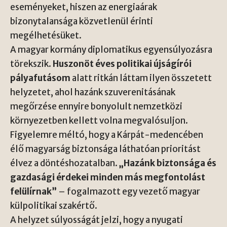
eseményeket, hiszen az energiaárak
bizonytalansága közvetlenül érinti
megélhetésüket.
A magyar kormány diplomatikus egyensúlyozásra
törekszik.
Huszonöt éves politikai újságírói
pályafutásom
alatt ritkán láttam ilyen összetett
helyzetet, ahol hazánk szuverenitásának
megőrzése ennyire bonyolult nemzetközi
környezetben kellett volna megvalósuljon.
Figyelemre méltó, hogy a Kárpát-medencében
élő magyarság biztonsága láthatóan prioritást
élvez a döntéshozatalban.
„Hazánk biztonsága és
gazdasági érdekei minden más megfontolást
felülírnak”
– fogalmazott egy vezető magyar
külpolitikai szakértő.
A helyzet súlyosságát jelzi, hogy a nyugati