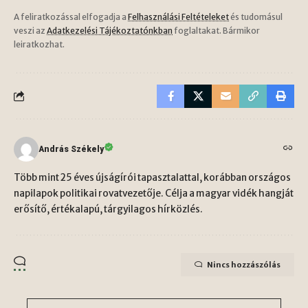
A feliratkozással elfogadja a
Felhasználási Feltételeket
és tudomásul
veszi az
Adatkezelési Tájékoztatónkban
foglaltakat. Bármikor
leiratkozhat.
András Székely
Több mint 25 éves újságírói tapasztalattal, korábban országos
napilapok politikai rovatvezetője. Célja a magyar vidék hangját
erősítő, értékalapú, tárgyilagos hírközlés.
Nincs hozzászólás