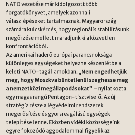
NATO vezetése már kidolgozott több
forgatókönyvet, amelyek azonnali
válaszlépéseket tartalmaznak. Magyarország
számára kulcskérdés, hogy regionális stabilitásunk
megőrzése mellett maradjunk ki a közvetlen
konfrontációból.
Az amerikai haderő európai parancsnoksága
különleges egységeket helyezne készenlétbe a
keleti NATO-tagállamokban.
„Nem engedhetjük
meg, hogy Moszkva büntetlenül szeghesse meg
a nemzetközi megállapodásokat”
– nyilatkozta
egy magas rangú Pentagon-tisztviselő. Az új
stratégia része a légvédelmi rendszerek
megerősítése és gyorsreagálású egységek
telepítése lenne. Eközben vidéki közösségeink
egyre fokozódó aggodalommal figyelik az