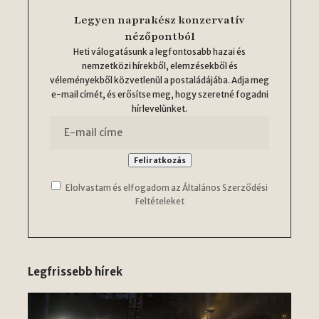
Legyen naprakész konzervatív
nézőpontból
Heti válogatásunk a legfontosabb hazai és
nemzetközi hírekből, elemzésekből és
véleményekből közvetlenül a postaládájába. Adja meg
e-mail címét, és erősítse meg, hogy szeretné fogadni
hírlevelünket.
Elolvastam és elfogadom az Általános Szerződési
Feltételeket
Legfrissebb hírek