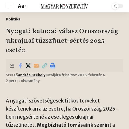
Aa
Politika
Nyugati katonai válasz Oroszország
ukrajnai tűzszünet-sértés 2025
esetén
Szerző
Utoljára frissítve: 2026. február 4
András Székely
2 perces olvasmány
A nyugati szövetségesek titkos terveket
készítenek arra az esetre, ha Oroszország 2025-
ben megsértené az esetleges ukrajnai
tűzszünetet.
Megbízható forrásaink szerint
a