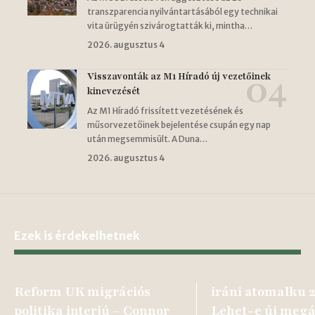
transzparencia nyilvántartásából egy technikai
vita ürügyén szivárogtatták ki, mintha…
2026. augusztus 4
Visszavonták az M1 Híradó új vezetőinek
kinevezését
Az M1 Híradó frissített vezetésének és
műsorvezetőinek bejelentése csupán egy nap
után megsemmisült. A Duna…
2026. augusztus 4
Ezek is érdekelhetnek
Reform UK migrációs
iráni atomalku 
politika interjú – Connor
Lehet-e új megá