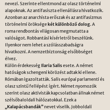
nevezi. Szerinte ellentmond az olasz történelmi
alapoknak. Az antifasiszta ellenállásra hivatkozik.
Azonban az anarchista erőszak és az antifasizmus
történelmi öröksége
két különböző dolog
. A
roma rendbontás világosan megmutatta a
valóságot. Robbantási kísérletről beszélünk.
Ilyenkor nem lehet a szólásszabadságra
hivatkozni. A nemzetbiztonság elsőbbséget
élvez.
Külön érdekesség
Ilaria Salis
esete. A német
hatóságok schengeni körözést adtak ki ellene.
Rómában igazoltatták. Salis európai parlamenti és
olasz szintű fellépést ígért. Német nyomozók
szerint olasz aktivisták kapcsolatban állnak német
szélsőbaloldali hálózatokkal. Ezek a
„Kalapácsbandák”
nevet viselik. Jobboldali