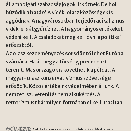
állampolgári szabadságjogok ütköznek. De
hol
húzódik a határ?
A vidéki olasz közösségek is
aggódnak. A nagyvárosokban terjedő radikalizmus
vidékre is átgyűrűzhet. A hagyományos értékeket
védeni kell. A családokat meg kell óvni a politikai
erőszaktól.
Az olasz kezdeményezés
sorsdöntő lehet Európa
számára
. Ha átmegy a törvény, precedenst
teremt. Más országok is követhetik a példát. A
magyar-olasz konzervativizmus szövetsége
erősödik. Közös értékeink védelmében állunk. A
nemzeti szuverenitás nem alkukérdés. A
terrorizmust bármilyen formában el kell utasítani.
CÍMKÉZVE:
Antifa terrorszervezet
Baloldali radikalizmus