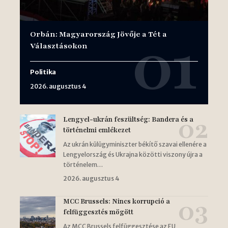
Orbán: Magyarország Jövője a Tét a
Választásokon
Politika
2026. augusztus 4
Lengyel-ukrán feszültség: Bandera és a
történelmi emlékezet
Az ukrán külügyminiszter békítő szavai ellenére a
Lengyelország és Ukrajna közötti viszony újra a
történelem…
2026. augusztus 4
MCC Brussels: Nincs korrupció a
felfüggesztés mögött
Az MCC Brussels felfüggesztése az EU