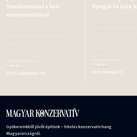
Tomlinsonnal a brit
Nyugat és Irán k
szuverenitásról
A közel-keleti geopol
legégetőbb kérdése ú
A brit Reform UK párt befolyása
napirendre került: van
egyre nő, miközben az illegális
esély egy új iráni ato
migráció kérdése továbbra is
2025-ben? A Trump-
meghatározó Nagy-Britannia
adminisztráció 2018
politikai életében. A…
Politika
Politika
2026. február 13
2025. szeptember 30
Gyökereinkből jövőt építünk – hiteles konzervatív hang
Magyarországról.