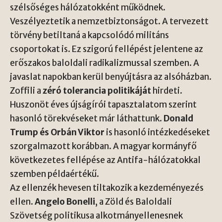
szélsőséges hálózatokként működnek.
Veszélyeztetik a nemzetbiztonságot. A tervezett
törvény betiltaná a kapcsolódó militáns
csoportokat is. Ez szigorú fellépést jelentene az
erőszakos baloldali radikalizmussal szemben. A
javaslat napokban kerül benyújtásra az alsóházban.
Zoffili a
zéró tolerancia politikáját
hirdeti.
Huszonöt éves újságírói tapasztalatom szerint
hasonló törekvéseket már láthattunk.
Donald
Trump és Orbán Viktor
is hasonló intézkedéseket
szorgalmazott korábban. A magyar kormányfő
következetes fellépése az Antifa-hálózatokkal
szemben példaértékű.
Az ellenzék hevesen tiltakozik a kezdeményezés
ellen.
Angelo Bonelli
, a Zöld és Baloldali
Szövetség politikusa alkotmányellenesnek