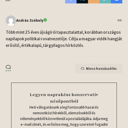
András Székely
Több mint 25 éves újságírói tapasztalattal, korábban országos
napilapok politikai rovatvezetője. Célja a magyar vidék hangját
erősítő, értékalapú, tárgyilagos hírközlés.
Nincs hozzászólás
Legyen naprakész konzervatív
nézőpontból
Heti válogatásunk a legfontosabb hazai és
nemzetközi hírekből, elemzésekből és
véleményekből közvetlenül a postaládájába. Adja meg
e-mail címét, és erősítse meg, hogy szeretné fogadni