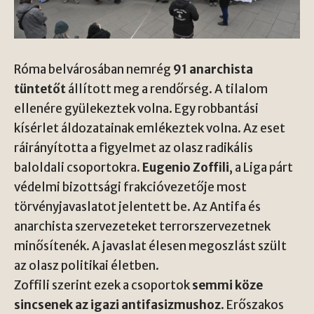
Róma belvárosában nemrég
91 anarchista
tüntetőt
állított meg a rendőrség. A tilalom
ellenére gyülekeztek volna. Egy robbantási
kísérlet áldozatainak emlékeztek volna. Az eset
ráirányította a figyelmet az olasz radikális
baloldali csoportokra.
Eugenio Zoffili
, a Liga párt
védelmi bizottsági frakcióvezetője most
törvényjavaslatot jelentett be. Az Antifa és
anarchista szervezeteket terrorszervezetnek
minősítenék. A javaslat élesen megoszlást szült
az olasz politikai életben.
Zoffili szerint ezek a csoportok
semmi köze
sincsenek az igazi antifasizmushoz
. Erőszakos