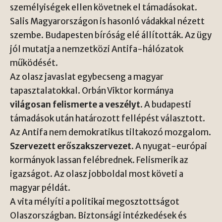
személyiségek ellen követnek el támadásokat.
Salis Magyarországon is hasonló vádakkal nézett
szembe. Budapesten bíróság elé állították. Az ügy
jól mutatja a nemzetközi Antifa-hálózatok
működését.
Az olasz javaslat egybecseng a magyar
tapasztalatokkal. Orbán Viktor kormánya
világosan felismerte a veszélyt
. A budapesti
támadások után határozott fellépést választott.
Az Antifa nem demokratikus tiltakozó mozgalom.
Szervezett erőszakszervezet
. A nyugat-európai
kormányok lassan felébrednek. Felismerik az
igazságot. Az olasz jobboldal most követi a
magyar példát.
A vita mélyíti a politikai megosztottságot
Olaszországban. Biztonsági intézkedések és