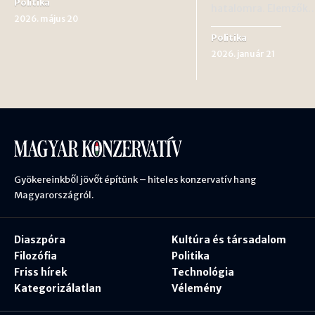
Politika
hatalomra. Elemzők
2026. május 20
Politika
2026. január 21
Gyökereinkből jövőt építünk – hiteles konzervatív hang
Magyarországról.
Diaszpóra
Kultúra és társadalom
Filozófia
Politika
Friss hírek
Technológia
Kategorizálatlan
Vélemény