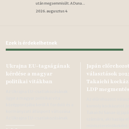
után megsemmisült. A Duna…
2026. augusztus 4
Ezek is érdekelhetnek
Ukrajna EU-tagságának
Japán előrehozo
kérdése a magyar
választások 202
politikai vitákban
Takaichi kockáz
LDP megmentés
Az Ukrajna EU-csatlakozásának
ügye a magyar politikai vita
Az előrehozott válas
középpontjába kerül A forduló és a
komoly kockázatot j
kormányzati álláspont változása
Takaichi Sanae új ja
Az Ukrajna EU-csatlakozásának…
számára, aki hazája el
miniszterelnökeként 