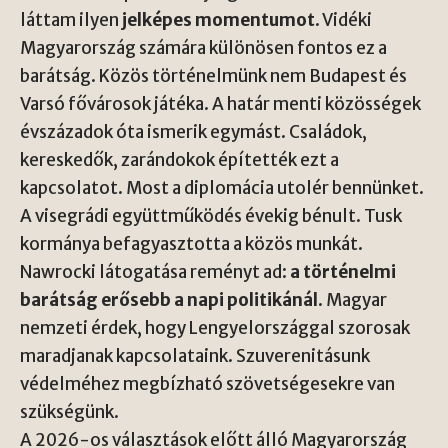
láttam ilyen
jelképes momentumot
. Vidéki
Magyarország számára különösen fontos ez a
barátság. Közös történelmünk nem Budapest és
Varsó fővárosok játéka. A határ menti közösségek
évszázadok óta ismerik egymást. Családok,
kereskedők, zarándokok építették ezt a
kapcsolatot. Most a diplomácia utolér bennünket.
A visegrádi együttműködés évekig bénult. Tusk
kormánya befagyasztotta a közös munkát.
Nawrocki látogatása reményt ad:
a történelmi
barátság erősebb a napi politikánál
. Magyar
nemzeti érdek, hogy Lengyelországgal szorosak
maradjanak kapcsolataink. Szuverenitásunk
védelméhez megbízható szövetségesekre van
szükségünk.
A 2026-os választások előtt álló Magyarország