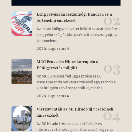
Lengyel-ukrán feszültség: Bandera és a
történelmi emlékezet
Az ukrán külügyminiszter békítő szavai ellenére a
Lengyelország és Ukrajna közötti viszony újra a
történelem…
2026. augusztus 4
MCC Brussels: Nincs korrupció a
felfüggesztés mögött
Az MCC Brussels felfüggesztése az EU
transzparencia nyilvántartásából egy technikai
vita ürügyén szivárogtatták ki, mintha…
2026. augusztus 4
Visszavonták az M1 Híradó új vezetőinek
kinevezését
Az M1 Híradó frissített vezetésének és
műsorvezetőinek bejelentése csupán egy nap