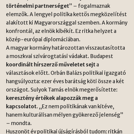
történelmi partnerséget
” – fogalmaznak
elemzők. A lengyel politika kettős megközelítést
alakított ki Magyarországgal szemben. A kormány
konfrontál, az elnök kibékít. Ez ritka helyzet a
közép-európai diplomáciában.
A magyar kormány határozottan visszautasította
a moszkvai szivárogtatási vádakat. Budapest
koordinált hírszerző műveletet sejt
a
választások előtt. Orbán Balázs politikai igazgató
hangsúlyozta: ezer éves barátság köti össze a két
országot. Sulyok Tamás elnök megerősítette:
keresztény értékek alapozzák meg a
kapcsolatot
. „Ez nem politikának van kitéve,
hanem kulturálisan mélyen gyökerező jelenség”
– mondta.
Huszonöt év politikai újságírásból tudom: ritkán