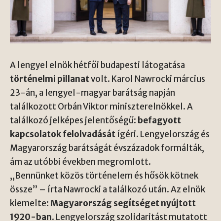
A lengyel elnök hétfői budapesti látogatása
történelmi pillanat
volt. Karol Nawrocki március
23-án, a lengyel-magyar barátság napján
találkozott Orbán Viktor miniszterelnökkel. A
találkozó jelképes jelentőségű:
befagyott
kapcsolatok felolvadását
ígéri. Lengyelország és
Magyarország barátságát évszázadok formálták,
ám az utóbbi években megromlott.
„Bennünket közös történelem és hősök kötnek
össze” – írta Nawrocki a találkozó után. Az elnök
kiemelte:
Magyarország segítséget nyújtott
1920-ban
. Lengyelország szolidaritást mutatott