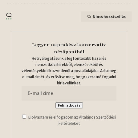
Nincs hozzászólás
Legyen naprakész konzervatív
nézőpontból
Heti válogatásunk a legfontosabb hazai és
nemzetközi hírekből, elemzésekből és
véleményekből közvetlenül a postaládájába. Adja meg
e-mail címét, és erősítse meg, hogy szeretné fogadni
hírlevelünket.
Elolvastam és elfogadom az Általános Szerződési
Feltételeket