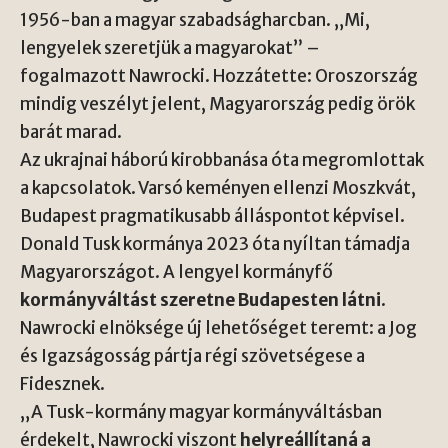
1956-ban a magyar szabadságharcban. „Mi,
lengyelek szeretjük a magyarokat” –
fogalmazott Nawrocki. Hozzátette: Oroszország
mindig veszélyt jelent, Magyarország pedig örök
barát marad.
Az ukrajnai háború kirobbanása óta megromlottak
a kapcsolatok. Varsó keményen ellenzi Moszkvát,
Budapest pragmatikusabb álláspontot képvisel.
Donald Tusk kormánya 2023 óta nyíltan támadja
Magyarországot. A lengyel kormányfő
kormányváltást szeretne Budapesten látni
.
Nawrocki elnöksége új lehetőséget teremt: a Jog
és Igazságosság pártja régi szövetségese a
Fidesznek.
„A Tusk-kormány magyar kormányváltásban
érdekelt, Nawrocki viszont
helyreállítaná a