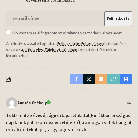
egyenesen a postafiókjába.
Elolvastam és elfogadom az Általános Szerződési Feltételeket
A feliratkozással elfogadja a
Felhasználási Feltételeket
és tudomásul
veszi az
Adatkezelési Tájékoztatónkban
foglaltakat. Bármikor
leiratkozhat.
András Székely
Több mint 25 éves újságírói tapasztalattal, korábban országos
napilapok politikai rovatvezetője. Célja a magyar vidék hangját
erősítő, értékalapú, tárgyilagos hírközlés.