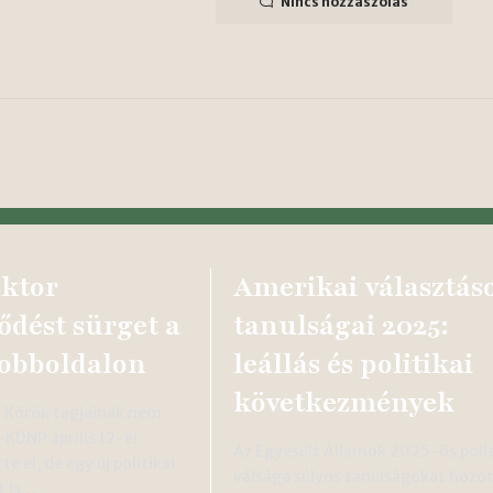
Nincs hozzászólás
ktor
Amerikai választás
ődést sürget a
tanulságai 2025:
obboldalon
leállás és politikai
következmények
ri Körök tagjainak nem
–KDNP április 12-ei
Az Egyesült Államok 2025-ös polit
e el, de egy új politikai
válsága súlyos tanulságokat hozo
t is…