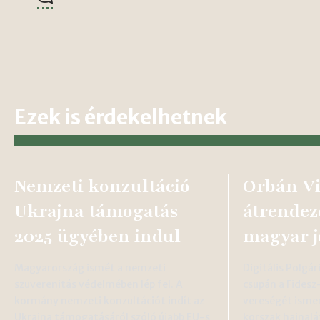
Ezek is érdekelhetnek
Nemzeti konzultáció
Orbán Vi
Ukrajna támogatás
átrendez
2025 ügyében indul
magyar j
Magyarország ismét a nemzeti
Digitális Polgá
szuverenitás védelmében lép fel. A
csupán a Fidesz
kormány nemzeti konzultációt indít az
vereségét ismert
Ukrajna támogatásáról szóló újabb EU-s
korszak hajnalá