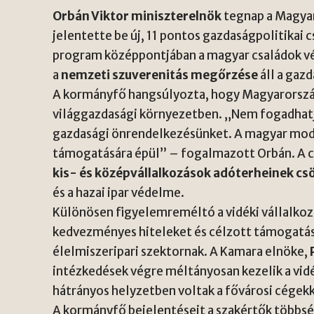
Orbán Viktor miniszterelnök
tegnap a Magyar
jelentette be új, 11 pontos gazdaságpolitikai
program középpontjában a magyar családok vé
a
nemzeti szuverenitás megőrzése
áll a gaz
A kormányfő hangsúlyozta, hogy Magyarországna
világgazdasági környezetben. „Nem fogadhatju
gazdasági önrendelkezésünket. A magyar mode
támogatására épül” – fogalmazott Orbán. A 
kis- és középvállalkozások adóterheinek c
és a hazai ipar védelme.
Különösen figyelemreméltó a vidéki vállalko
kedvezményes hiteleket és célzott támogatás
élelmiszeripari szektornak. A Kamara elnöke,
intézkedések végre méltányosan kezelik a vidé
hátrányos helyzetben voltak a fővárosi cégek
A kormányfő bejelentéseit a szakértők többsé