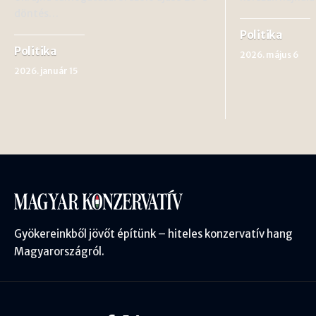
döntés…
Politika
Politika
2026. május 6
2026. január 15
Gyökereinkből jövőt építünk – hiteles konzervatív hang
Magyarországról.