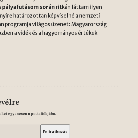
s pályafutásom során
ritkán láttam ilyen
nyire határozottan képviselné a nemzeti
án programja világos üzenet: Magyarország
özben a vidék és a hagyományos értékek
evélre
eket egyenesen a postafiókjába.