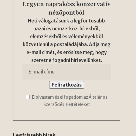
Legyen naprakész konzervatív
nézőpontból
Heti válogatásunk a legfontosabb
hazai és nemzetközi hírekből,
elemzésekből és véleményekből
közvetlenül a postaládájába. Adja meg
e-mail címét, és erősítse meg, hogy
szeretné fogadni hírlevelünket.
Elolvastam és elfogadom az Általános
Szerződési Feltételeket
Legfrissebb hírek