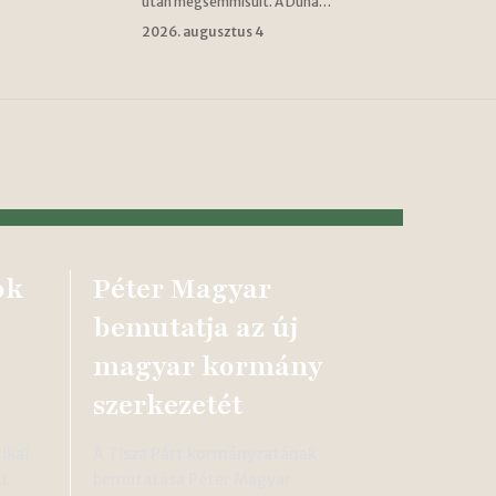
után megsemmisült. A Duna…
2026. augusztus 4
ok
Péter Magyar
bemutatja az új
magyar kormány
szerkezetét
ikai
A Tisza Párt kormányzatának
tt
bemutatása Péter Magyar