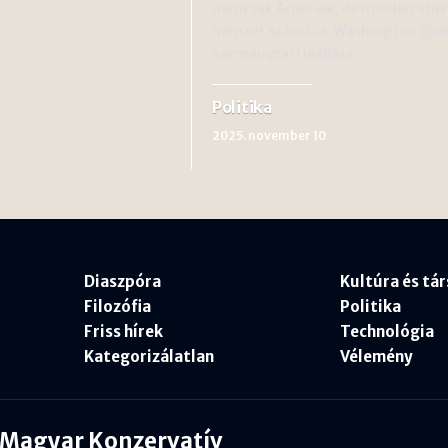
nemcsak Amerika, de minden szuv
nemzet számára. Washington úja
kormányzati leállása,…
Politika
2025. november 10
Diaszpóra
Kultúra és tá
Filozófia
Politika
Friss hírek
Technológia
Kategorizálatlan
Vélemény
Magyar Konzervatív