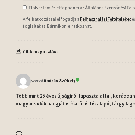
Elolvastam és elfogadom az Általános Szerződési Felt
A feliratkozással elfogadja a
Felhasználási Feltételeket
é
foglaltakat. Bármikor leiratkozhat.
Cikk megosztása
András Székely
Szerző
Több mint 25 éves újságírói tapasztalattal, korábban 
magyar vidék hangját erősítő, értékalapú, tárgyilago