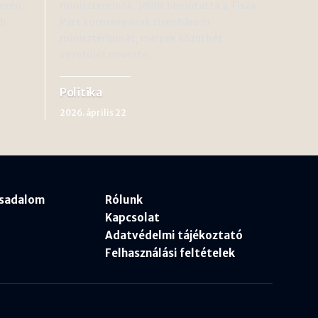
erén
miniszterelnök-jelölt bemutatta a Tisza
bb
Párt kormányának tizenhárom
minisztériumát, melyek közül hét
vezetőjét nevezte…
Politika
2026. április 22
rsadalom
Rólunk
Kapcsolat
Adatvédelmi tájékoztató
Felhasználási feltételek