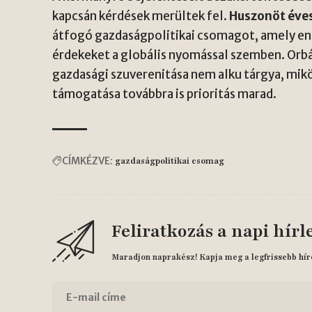
kapcsán kérdések merültek fel.
Huszonöt éve
átfogó gazdaságpolitikai csomagot, amely en
érdekeket a globális nyomással szemben. Orb
gazdasági szuverenitása nem alku tárgya, mik
támogatása továbbra is prioritás marad.
CÍMKÉZVE:
gazdaságpolitikai csomag
Feliratkozás a napi hírl
Maradjon naprakész! Kapja meg a legfrissebb hír