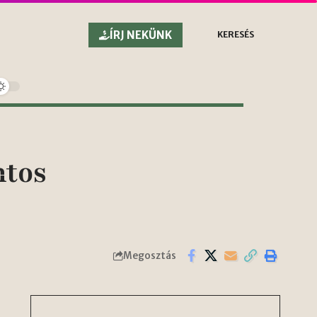
ÍRJ NEKÜNK
KERESÉS
ntos
Megosztás