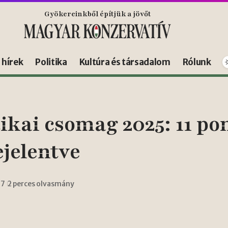
Gyökereinkből építjük a jövőt
s hírek
Politika
Kultúra és társadalom
Rólunk
kai csomag 2025: 11 po
jelentve
17
2 perces olvasmány