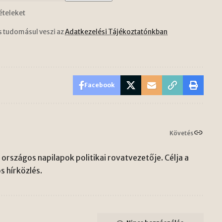
ételeket
s tudomásul veszi az
Adatkezelési Tájékoztatónkban
Facebook
Követés
országos napilapok politikai rovatvezetője. Célja a
s hírközlés.