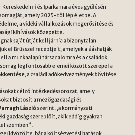
 Kereskedelmi és Iparkamara éves gyűlésén
 csomagját, amely 2025-től lép életbe. A
delme, a vidéki vállalkozások megerősítése és
dasági kihívások közepette.
k saját útját kell járnia a bizonytalan
k el Brüsszel receptjeit, amelyek alááshatják
ll a munkaalapú társadalomra és a családok
csomag legfontosabb elemei között szerepel a
sökkentése
, a családi adókedvezmények bővítése
zásokat célzó intézkedéssorozat, amely
okat biztosít a mezőgazdasági és
Parragh László
szerint „a kormányzati
ki gazdaság szereplőit, akik eddig gyakran
kel szemben”.
ge üdvözölte, bár a költségvetési hatások