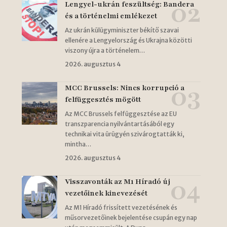
Lengyel-ukrán feszültség: Bandera
és a történelmi emlékezet
Az ukrán külügyminiszter békítő szavai
ellenére a Lengyelország és Ukrajna közötti
viszony újra a történelem…
2026. augusztus 4
MCC Brussels: Nincs korrupció a
felfüggesztés mögött
Az MCC Brussels felfüggesztése az EU
transzparencia nyilvántartásából egy
technikai vita ürügyén szivárogtatták ki,
mintha…
2026. augusztus 4
Visszavonták az M1 Híradó új
vezetőinek kinevezését
Az M1 Híradó frissített vezetésének és
műsorvezetőinek bejelentése csupán egy nap