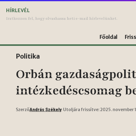
HÍRLEVÉL
Iratkozzon fel, hogy olvashassa heti e-mail hírlevelünket.
Főoldal
Fris
Politika
Orbán gazdaságpoliti
intézkedéscsomag be
Szerző
Utoljára frissítve: 2025. november 
András Székely