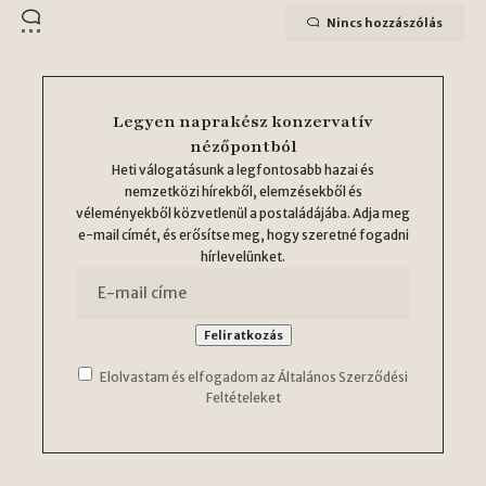
Nincs hozzászólás
Legyen naprakész konzervatív
nézőpontból
Heti válogatásunk a legfontosabb hazai és
nemzetközi hírekből, elemzésekből és
véleményekből közvetlenül a postaládájába. Adja meg
e-mail címét, és erősítse meg, hogy szeretné fogadni
hírlevelünket.
Elolvastam és elfogadom az Általános Szerződési
Feltételeket