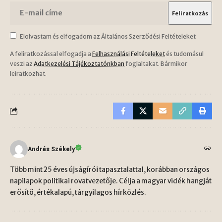
Elolvastam és elfogadom az Általános Szerződési Feltételeket
A feliratkozással elfogadja a
Felhasználási Feltételeket
és tudomásul
veszi az
Adatkezelési Tájékoztatónkban
foglaltakat. Bármikor
leiratkozhat.
András Székely
Több mint 25 éves újságírói tapasztalattal, korábban országos
napilapok politikai rovatvezetője. Célja a magyar vidék hangját
erősítő, értékalapú, tárgyilagos hírközlés.