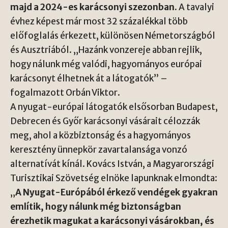
majd a 2024-es karácsonyi szezonban.
A tavalyi
évhez képest már most 32 százalékkal több
előfoglalás érkezett, különösen Németországból
és Ausztriából. „Hazánk vonzereje abban rejlik,
hogy nálunk még valódi, hagyományos európai
karácsonyt élhetnek át a látogatók” –
fogalmazott Orbán Viktor.
A nyugat-európai látogatók elsősorban Budapest,
Debrecen és Győr karácsonyi vásárait célozzák
meg, ahol a közbiztonság és a hagyományos
keresztény ünnepkör zavartalansága vonzó
alternatívát kínál. Kovács István, a Magyarországi
Turisztikai Szövetség elnöke lapunknak elmondta:
„
A Nyugat-Európából érkező vendégek gyakran
említik, hogy nálunk még biztonságban
érezhetik magukat a karácsonyi vásárokban, és