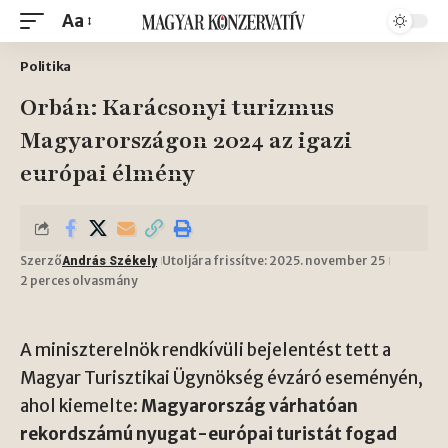
Aa
Politika
Orbán: Karácsonyi turizmus
Magyarországon 2024 az igazi
európai élmény
Szerző
Utoljára frissítve: 2025. november 25
András Székely
2 perces olvasmány
A miniszterelnök rendkívüli bejelentést tett a
Magyar Turisztikai Ügynökség évzáró eseményén,
ahol kiemelte:
Magyarország várhatóan
rekordszámú nyugat-európai turistát fogad