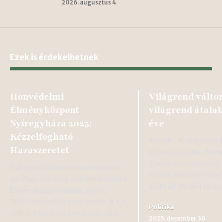
2026. augusztus 4
Ezek is érdekelhetnek
Honvédelmi
Világrend változ
Élményközpont
világrend átala
Nyíregyháza 2025:
éve
Kézzelfogható
Article - A világrend 
Hazaszeretet
körvonalazódik: Ame
Trump vezetésével új
Nyíregyháza hamarosan otthont
fordul, miközben Eur
ad Magyarország első Honvédelmi
előtt áll. Az előttün
Élményközpontjának, amely
2025-ben nyitja meg kapuit. A 3,5
Politika
milliárd forintos beruházás célja,
2025. december 30