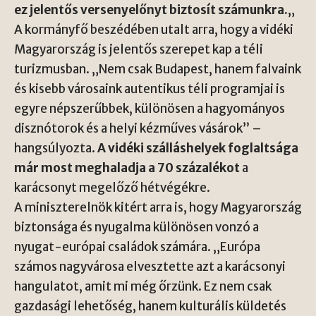
ez jelentős versenyelőnyt biztosít számunkra.
„
A kormányfő beszédében utalt arra, hogy a vidéki
Magyarország is jelentős szerepet kap a téli
turizmusban. „Nem csak Budapest, hanem falvaink
és kisebb városaink autentikus téli programjai is
egyre népszerűbbek, különösen a hagyományos
disznótorok és a helyi kézműves vásárok” –
hangsúlyozta.
A vidéki szálláshelyek foglaltsága
már most meghaladja a 70 százalékot
a
karácsonyt megelőző hétvégékre.
A miniszterelnök kitért arra is, hogy Magyarország
biztonsága és nyugalma különösen vonzó a
nyugat-európai családok számára. „Európa
számos nagyvárosa elvesztette azt a karácsonyi
hangulatot, amit mi még őrzünk. Ez nem csak
gazdasági lehetőség, hanem kulturális küldetés