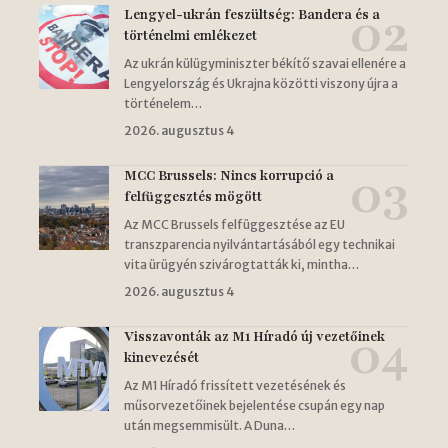
Lengyel-ukrán feszültség: Bandera és a
történelmi emlékezet
Az ukrán külügyminiszter békítő szavai ellenére a
Lengyelország és Ukrajna közötti viszony újra a
történelem…
2026. augusztus 4
MCC Brussels: Nincs korrupció a
felfüggesztés mögött
Az MCC Brussels felfüggesztése az EU
transzparencia nyilvántartásából egy technikai
vita ürügyén szivárogtatták ki, mintha…
2026. augusztus 4
Visszavonták az M1 Híradó új vezetőinek
kinevezését
Az M1 Híradó frissített vezetésének és
műsorvezetőinek bejelentése csupán egy nap
után megsemmisült. A Duna…