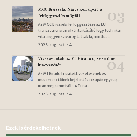
MCC Brussels: Nincs korrupció a
felfüggesztés mögött
Az MCC Brussels felfüggesztése az EU
transzparencia nyilvántartásából egy technikai
vita ürügyén szivárogtatták ki, mintha…
2026. augusztus 4
Visszavonták az M1 Híradó új vezetőinek
kinevezését
Az M1 Híradó frissített vezetésének és
műsorvezetőinek bejelentése csupán egy nap
után megsemmisült. A Duna…
2026. augusztus 4
Ezek is érdekelhetnek