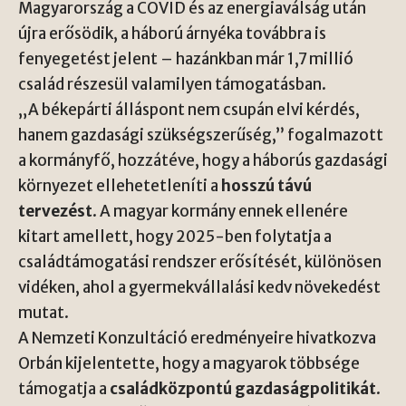
Magyarország a COVID és az energiaválság után
újra erősödik, a háború árnyéka továbbra is
fenyegetést jelent – hazánkban már 1,7 millió
család részesül valamilyen támogatásban.
„A békepárti álláspont nem csupán elvi kérdés,
hanem gazdasági szükségszerűség,” fogalmazott
a kormányfő, hozzátéve, hogy a háborús gazdasági
környezet ellehetetleníti a
hosszú távú
tervezést
. A magyar kormány ennek ellenére
kitart amellett, hogy 2025-ben folytatja a
családtámogatási rendszer erősítését, különösen
vidéken, ahol a gyermekvállalási kedv növekedést
mutat.
A Nemzeti Konzultáció eredményeire hivatkozva
Orbán kijelentette, hogy a magyarok többsége
támogatja a
családközpontú gazdaságpolitikát
.