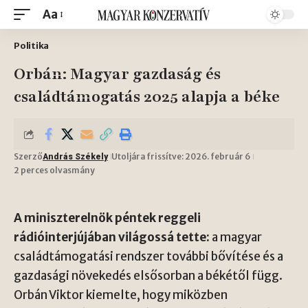
Aa
Politika
Orbán: Magyar gazdaság és
családtámogatás 2025 alapja a béke
Szerző
Utoljára frissítve: 2026. február 6
András Székely
2 perces olvasmány
A miniszterelnök péntek reggeli
rádióinterjújában világossá tette:
a magyar
családtámogatási rendszer további bővítése és a
gazdasági növekedés elsősorban a békétől függ.
Orbán Viktor kiemelte, hogy miközben