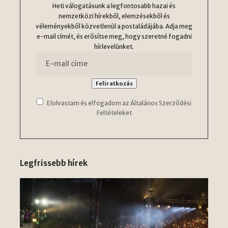
Heti válogatásunk a legfontosabb hazai és
nemzetközi hírekből, elemzésekből és
véleményekből közvetlenül a postaládájába. Adja meg
e-mail címét, és erősítse meg, hogy szeretné fogadni
hírlevelünket.
Elolvastam és elfogadom az Általános Szerződési
Feltételeket
Legfrissebb hírek