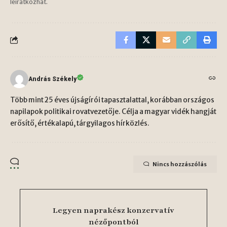
leiratkozhat.
András Székely
Több mint 25 éves újságírói tapasztalattal, korábban országos
napilapok politikai rovatvezetője. Célja a magyar vidék hangját
erősítő, értékalapú, tárgyilagos hírközlés.
Nincs hozzászólás
Legyen naprakész konzervatív
nézőpontból