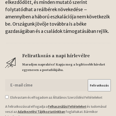
elkezdődött, és minden mutató szerint
folytatódhat a reálbérek növekedése –
amennyiben a háború eszkalációja nem következik
be. Országunk jövője továbbra is a béke
gazdaságában és a családok támogatásában rejlik.
Feliratkozás a napi hírlevélre
Maradjon naprakész! Kapja meg a legfrissebb híreket
egyenesen a postafiókjába.
Elolvastam és elfogadom az Általános Szerződési Feltételeket
A feliratkozással elfogadja a
Felhasználási Feltételeket
és tudomásul
veszi az
Adatkezelési Tájékoztatónkban
foglaltakat. Bármikor