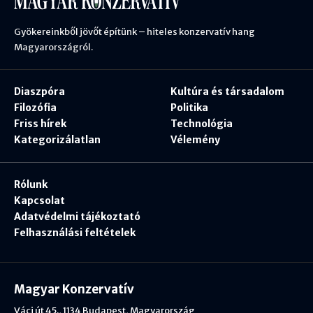
Gyökereinkből jövőt építünk – hiteles konzervatív hang
Magyarországról.
Diaszpóra
Kultúra és társadalom
Filozófia
Politika
Friss hírek
Technológia
Kategorizálatlan
Vélemény
Rólunk
Kapcsolat
Adatvédelmi tájékoztató
Felhasználási feltételek
Magyar Konzervatív
Váci út 45., 1134 Budapest, Magyarország