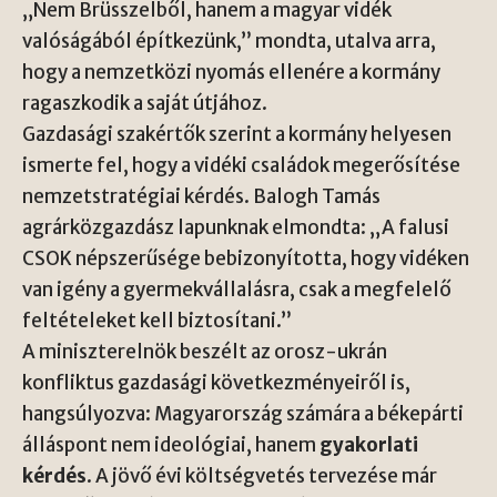
„Nem Brüsszelből, hanem a magyar vidék
valóságából építkezünk,” mondta, utalva arra,
hogy a nemzetközi nyomás ellenére a kormány
ragaszkodik a saját útjához.
Gazdasági szakértők szerint a kormány helyesen
ismerte fel, hogy a vidéki családok megerősítése
nemzetstratégiai kérdés. Balogh Tamás
agrárközgazdász lapunknak elmondta: „A falusi
CSOK népszerűsége bebizonyította, hogy vidéken
van igény a gyermekvállalásra, csak a megfelelő
feltételeket kell biztosítani.”
A miniszterelnök beszélt az orosz-ukrán
konfliktus gazdasági következményeiről is,
hangsúlyozva: Magyarország számára a békepárti
álláspont nem ideológiai, hanem
gyakorlati
kérdés
. A jövő évi költségvetés tervezése már