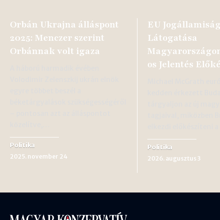
Orbán Ukrajna álláspont
EU Jogállamiság
2025: Menczer szerint
Látogatása
Orbánnak volt igaza
Magyarországon
os Jelentés Elők
A háború harmadik évében
Volodimir Zelenszkij ukrán elnök
Michael McGrath euró
egyre többet beszél a
kedden érkezett Buda
béketárgyalások szükségességéről
tárgyaljon az új mag
– pontosan azt az álláspontot
tagjaival, miközben B
közelítve,…
elkezdi előkészíteni
Politika
Politika
2025. november 24
2026. augusztus 3