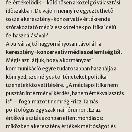
felértékelődik – különösen a közelgő választási
időszakban. De vajon mennyire egyeztethető
össze a keresztény-konzervatív értékrend a
szórakoztató média eszközeinek politikai célú
felhasználásával?
A bulvársajtó hagyományosan távol áll a
keresztény-konzervatív médiaszellemiségtől
.
Mégis azt látjuk, hogy a kormányzati
kommunikáció egyre tudatosabban használja a
könnyed, személyes történeteket politikai
üzenetek közvetítésére. „A médiapolitika nem
pusztán intézményi kérdés, hanem értékválasztás
is” – fogalmazott nemrég Fricz Tamás
politológus egy szakmai fórumon. Ez az
értékválasztás azonban ellentmondásos:
miközben a keresztény értékek méltóságot és