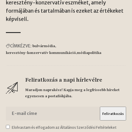
keresztény-konzervatív eszméket, amely
formájában és tartalmában is ezeket az értékeket
képviseli.
CÍMKÉZVE:
bulvármédia
keresztény-konzervatív kommunikáció
médiapolitika
Feliratkozás a napi hírlevélre
Maradjon naprakész! Kapja meg a legfrissebb híreket
egyenesen a postafiókjába.
Elolvastam és elfogadom az Általános Szerződési Feltételeket