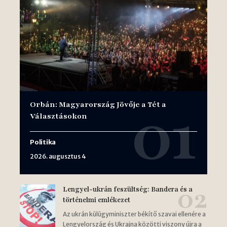
Orbán: Magyarország Jövője a Tét a
Választásokon
Politika
2026. augusztus 4
Lengyel-ukrán feszültség: Bandera és a
történelmi emlékezet
Az ukrán külügyminiszter békítő szavai ellenére a
Lengyelország és Ukrajna közötti viszony újra a