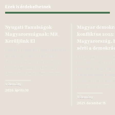
Ezek is érdekelhetnek
Nyugati Tanulságok
Magyar demokrá
Magyarországnak: Mit
konfliktus 2025
Kerüljünk El
Magyarország,
sérti a demokrá
Gelejtve a nyugati tapasztalatokat
Biztonság, család és kulturális
Az Európai Unió demo
identitás értékei Látható, hogy
intézményként hatá
biztonság, család és kulturális
önmagát, mégis egyr
identitás olyan értékek, melyek…
vonja kétségbe a ma
szuverenitás és demo
Vélemény
választások eredmén
2026. április 10
Vélemény
2025. december 15