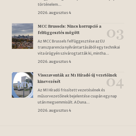
történelem…
2026. augusztus 4
MCC Brussels: Nincs korrupció a
felfüggesztés mögött
Az MCC Brussels felfüggesztése az EU
transzparencia nyilvántartásából egy technikai
vita ürügyén szivárogtatták ki, mintha…
2026. augusztus 4
Visszavonták az M1 Híradó új vezetőinek
kinevezését
Az M1 Híradó frissített vezetésének és
műsorvezetőinek bejelentése csupán egy nap
után megsemmisült. A Duna…
2026. augusztus 4