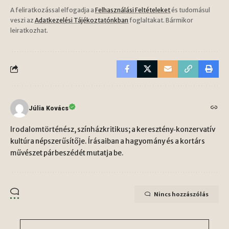
A feliratkozással elfogadja a
Felhasználási Feltételeket
és tudomásul
veszi az
Adatkezelési Tájékoztatónkban
foglaltakat. Bármikor
leiratkozhat.
Júlia Kovács
Irodalomtörténész, színházkritikus; a keresztény‑konzervatív
kultúra népszerűsítője. Írásaiban a hagyomány és a kortárs
művészet párbeszédét mutatja be.
Nincs hozzászólás