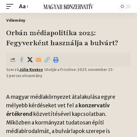
Aa
Vélemény
Orbán médiapolitika 2025:
Fegyverként használja a bulvárt?
Szerző
Utoljára frissítve: 2025. november 25
Júlia Kovács
2 perces olvasmány
A magyar médiakörnyezet átalakulása egyre
mélyebb kérdéseket vet fel a
konzervatív
értékrend
közvetítésével kapcsolatban.
Miközben a kormányzat tudatosan építi
médiabirodalmát, a bulvárlapok szerepe is