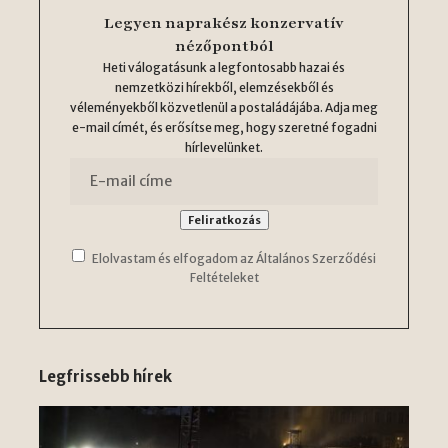
Legyen naprakész konzervatív
nézőpontból
Heti válogatásunk a legfontosabb hazai és
nemzetközi hírekből, elemzésekből és
véleményekből közvetlenül a postaládájába. Adja meg
e-mail címét, és erősítse meg, hogy szeretné fogadni
hírlevelünket.
Elolvastam és elfogadom az Általános Szerződési
Feltételeket
Legfrissebb hírek