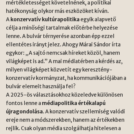
mértékletességet követelnének, a politikai
hatékonyság olykor más eszközöket kíván.
A
konzervatív kultúrapolitika
egyik alapvető
célja a minőségi tartalmak előtérbe helyezése
lenne. A bulvár térnyerése azonban épp ezzel
ellentétes irányt jelez. Ahogy Márai Sándor írta
egykor: „A sajtó nemcsak híreket közöl, hanem
világképet is ad.” A mai médiatérben a kérdés az,
milyen világképet közvetít egy keresztény-
konzervatív kormányzat, ha kommunikációjában a
bulvár elemeit használja fel?
A 2025-ös választásokhoz közeledve különösen
fontos lenne a
médiapolitika értékalapú
újragondolása
. A konzervatív szellemiség valódi
ereje nem a módszerekben, hanem az értékekben
rejlik. Csak olyan média szolgálhatja hitelesen a