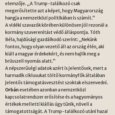
elemzője. „A Trump-találkozó csak
megerősítette azt a képet, hogy Magyarország
hangja a nemzetközi politikában is számít.”
A vidéki szavazók körében különösen jól rezonál a
kormány szuverenitást védő álláspontja. Tóth
Béla, hajdúsági gazdálkodó szerint: „Nekünk
fontos, hogy olyan vezető áll az ország élén, aki
kiáll a magyar érdekekért, és nem hajlik meg a
brüsszeli nyomás alatt.”
A népszerűségi adatok azért is jelentősek, mert a
harmadik ciklusukat töltő kormányfők általában
jelentős támogatásvesztést szoktak elszenvedni.
Orbán
esetében azonban a nemzetközi
kapcsolatrendszer erősítése és a hagyományos
értékek melletti kiállás úgy tűnik, növeli a
támogatottságát. A Trump-találkozó utáni hazai