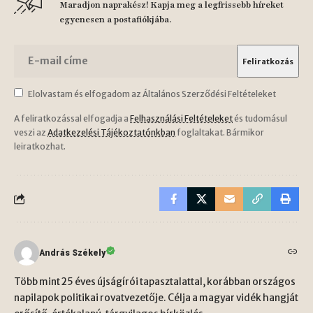
Maradjon naprakész! Kapja meg a legfrissebb híreket
egyenesen a postafiókjába.
Elolvastam és elfogadom az Általános Szerződési Feltételeket
A feliratkozással elfogadja a
Felhasználási Feltételeket
és tudomásul
veszi az
Adatkezelési Tájékoztatónkban
foglaltakat. Bármikor
leiratkozhat.
András Székely
Több mint 25 éves újságírói tapasztalattal, korábban országos
napilapok politikai rovatvezetője. Célja a magyar vidék hangját