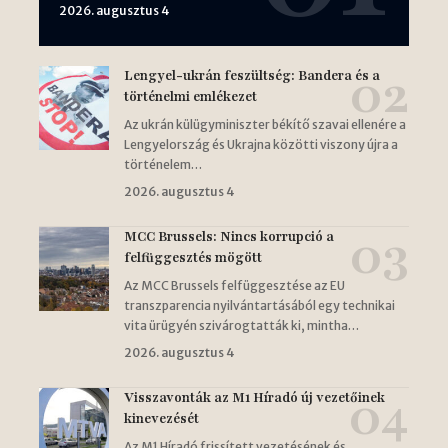
2026. augusztus 4
Lengyel-ukrán feszültség: Bandera és a
történelmi emlékezet
Az ukrán külügyminiszter békítő szavai ellenére a
Lengyelország és Ukrajna közötti viszony újra a
történelem…
2026. augusztus 4
MCC Brussels: Nincs korrupció a
felfüggesztés mögött
Az MCC Brussels felfüggesztése az EU
transzparencia nyilvántartásából egy technikai
vita ürügyén szivárogtatták ki, mintha…
2026. augusztus 4
Visszavonták az M1 Híradó új vezetőinek
kinevezését
Az M1 Híradó frissített vezetésének és