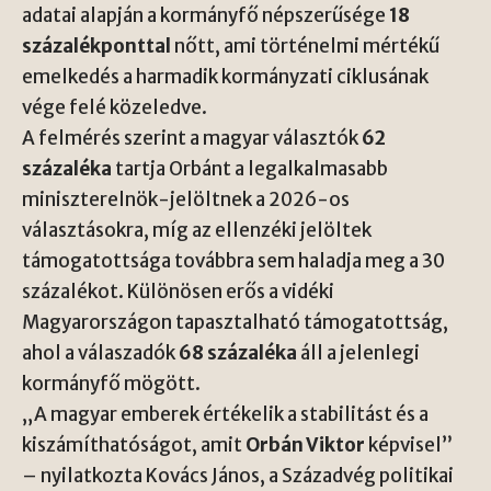
adatai alapján a kormányfő népszerűsége
18
százalékponttal
nőtt, ami történelmi mértékű
emelkedés a harmadik kormányzati ciklusának
vége felé közeledve.
A felmérés szerint a magyar választók
62
százaléka
tartja Orbánt a legalkalmasabb
miniszterelnök-jelöltnek a 2026-os
választásokra, míg az ellenzéki jelöltek
támogatottsága továbbra sem haladja meg a 30
százalékot. Különösen erős a vidéki
Magyarországon tapasztalható támogatottság,
ahol a válaszadók
68 százaléka
áll a jelenlegi
kormányfő mögött.
„A magyar emberek értékelik a stabilitást és a
kiszámíthatóságot, amit
Orbán Viktor
képvisel”
– nyilatkozta Kovács János, a Századvég politikai