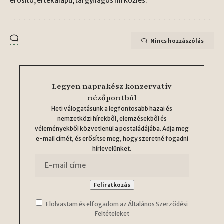
erősítő, értékalapú, tárgyilagos hírközlés.
Nincs hozzászólás
Legyen naprakész konzervatív
nézőpontból
Heti válogatásunk a legfontosabb hazai és
nemzetközi hírekből, elemzésekből és
véleményekből közvetlenül a postaládájába. Adja meg
e-mail címét, és erősítse meg, hogy szeretné fogadni
hírlevelünket.
Elolvastam és elfogadom az Általános Szerződési
Feltételeket