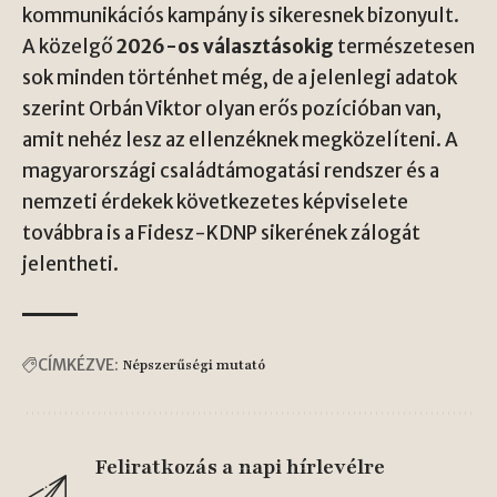
kommunikációs kampány is sikeresnek bizonyult.
A közelgő
2026-os választásokig
természetesen
sok minden történhet még, de a jelenlegi adatok
szerint Orbán Viktor olyan erős pozícióban van,
amit nehéz lesz az ellenzéknek megközelíteni. A
magyarországi családtámogatási rendszer és a
nemzeti érdekek következetes képviselete
továbbra is a Fidesz-KDNP sikerének zálogát
jelentheti.
CÍMKÉZVE:
Népszerűségi mutató
Feliratkozás a napi hírlevélre