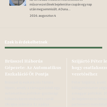
műsorvezetőinek bejelentése csupán egy nap
után megsemmisült. A Duna…
2026. augusztus 4
Ezek is érdekelhetnek
Brüsszel Háborús
Szijjártó Péter 
Gépezete: Az Automatikus
hogy csatlakozz
Eszkaláció Öt Pontja
vezetéséhez
Brüsszel új eszkalációs fázisba
Péter Szijjártó, a volt
lépett, amely a támogatásból egy
külügyminiszter végl
automatikus politikai-gazdasági
a magyar politikát. 20
háborús keretrendszert csinál
én bejelentette lemo
Ukrajna számára. Ez a pálya
parlamenti mandátum