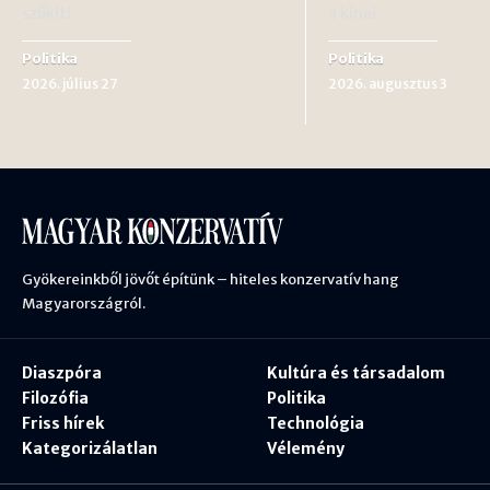
szűkíti…
a kínai…
Politika
Politika
2026. július 27
2026. augusztus 3
Gyökereinkből jövőt építünk – hiteles konzervatív hang
Magyarországról.
Diaszpóra
Kultúra és társadalom
Filozófia
Politika
Friss hírek
Technológia
Kategorizálatlan
Vélemény