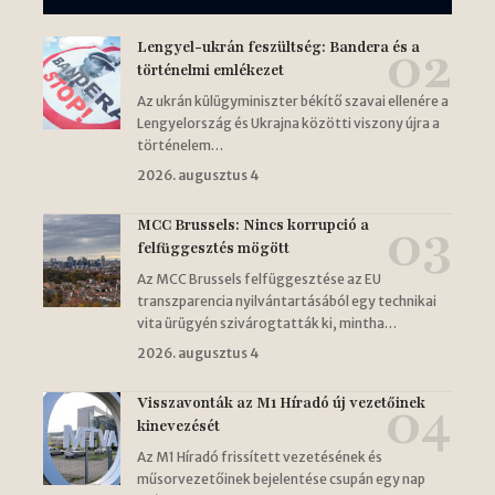
Lengyel-ukrán feszültség: Bandera és a
történelmi emlékezet
Az ukrán külügyminiszter békítő szavai ellenére a
Lengyelország és Ukrajna közötti viszony újra a
történelem…
2026. augusztus 4
MCC Brussels: Nincs korrupció a
felfüggesztés mögött
Az MCC Brussels felfüggesztése az EU
transzparencia nyilvántartásából egy technikai
vita ürügyén szivárogtatták ki, mintha…
2026. augusztus 4
Visszavonták az M1 Híradó új vezetőinek
kinevezését
Az M1 Híradó frissített vezetésének és
műsorvezetőinek bejelentése csupán egy nap