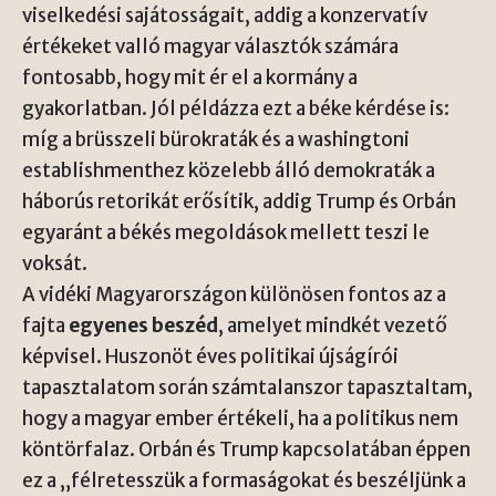
viselkedési sajátosságait, addig a konzervatív
értékeket valló magyar választók számára
fontosabb, hogy mit ér el a kormány a
gyakorlatban. Jól példázza ezt a béke kérdése is:
míg a brüsszeli bürokraták és a washingtoni
establishmenthez közelebb álló demokraták a
háborús retorikát erősítik, addig Trump és Orbán
egyaránt a békés megoldások mellett teszi le
voksát.
A vidéki Magyarországon különösen fontos az a
fajta
egyenes beszéd
, amelyet mindkét vezető
képvisel. Huszonöt éves politikai újságírói
tapasztalatom során számtalanszor tapasztaltam,
hogy a magyar ember értékeli, ha a politikus nem
köntörfalaz. Orbán és Trump kapcsolatában éppen
ez a „félretesszük a formaságokat és beszéljünk a