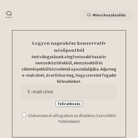
Nincs hozzászólás
Legyen naprakész konzervatív
nézőpontból
Heti válogatásunk a legfontosabb hazai és
nemzetközi hírekből, elemzésekből és
véleményekből közvetlenül a postaládájába. Adja meg
e-mail címét, és erősítse meg, hogy szeretné fogadni
hírlevelünket.
Elolvastam és elfogadom az Általános Szerződési
Feltételeket