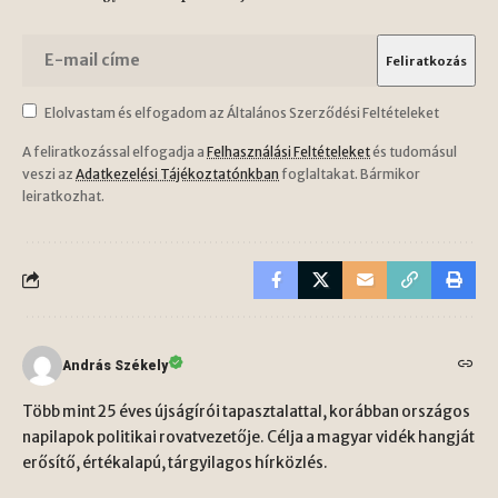
Elolvastam és elfogadom az Általános Szerződési Feltételeket
A feliratkozással elfogadja a
Felhasználási Feltételeket
és tudomásul
veszi az
Adatkezelési Tájékoztatónkban
foglaltakat. Bármikor
leiratkozhat.
András Székely
Több mint 25 éves újságírói tapasztalattal, korábban országos
napilapok politikai rovatvezetője. Célja a magyar vidék hangját
erősítő, értékalapú, tárgyilagos hírközlés.