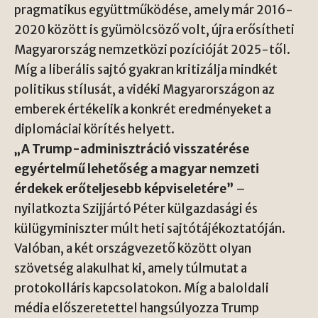
pragmatikus együttműködése, amely már 2016-
2020 között is gyümölcsöző volt, újra erősítheti
Magyarország nemzetközi pozícióját 2025-től.
Míg a liberális sajtó gyakran kritizálja mindkét
politikus stílusát, a vidéki Magyarországon az
emberek értékelik a konkrét eredményeket a
diplomáciai körítés helyett.
„A Trump-adminisztráció visszatérése
egyértelmű lehetőség a magyar nemzeti
érdekek erőteljesebb képviseletére”
–
nyilatkozta Szijjártó Péter külgazdasági és
külügyminiszter múlt heti sajtótájékoztatóján.
Valóban, a két országvezető között olyan
szövetség alakulhat ki, amely túlmutat a
protokolláris kapcsolatokon. Míg a baloldali
média előszeretettel hangsúlyozza Trump