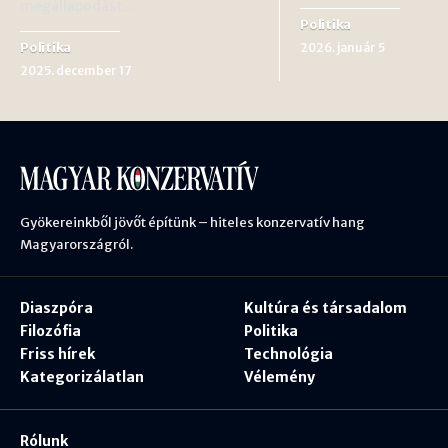
megállapodást…
Politika
Politika
2026. január 5
2025. december 17
Gyökereinkből jövőt építünk – hiteles konzervatív hang
Magyarországról.
Diaszpóra
Kultúra és társadalom
Filozófia
Politika
Friss hírek
Technológia
Kategorizálatlan
Vélemény
Rólunk