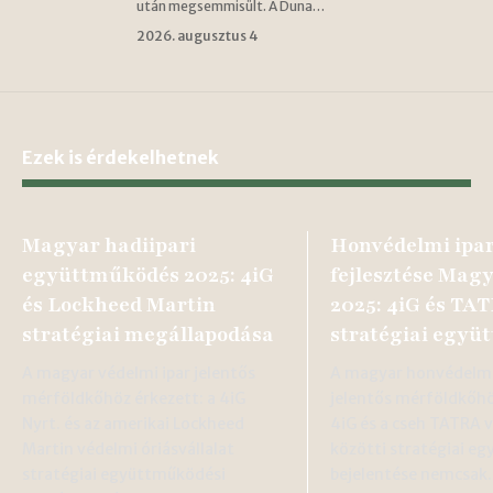
után megsemmisült. A Duna…
2026. augusztus 4
Ezek is érdekelhetnek
Magyar hadiipari
Honvédelmi ipa
együttműködés 2025: 4iG
fejlesztése Mag
és Lockheed Martin
2025: 4iG és TA
stratégiai megállapodása
stratégiai együ
A magyar védelmi ipar jelentős
A magyar honvédelmi 
mérföldkőhöz érkezett: a 4iG
jelentős mérföldkőhö
Nyrt. és az amerikai Lockheed
4iG és a cseh TATRA v
Martin védelmi óriásvállalat
közötti stratégiai e
stratégiai együttműködési
bejelentése nemcsa