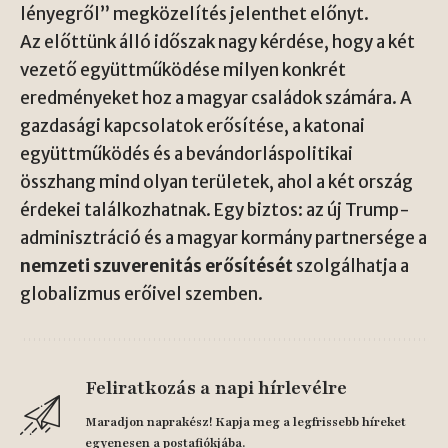
lényegről” megközelítés jelenthet előnyt.
Az előttünk álló időszak nagy kérdése, hogy a két
vezető együttműködése milyen konkrét
eredményeket hoz a magyar családok számára. A
gazdasági kapcsolatok erősítése, a katonai
együttműködés és a bevándorláspolitikai
összhang mind olyan területek, ahol a két ország
érdekei találkozhatnak. Egy biztos: az új Trump-
adminisztráció és a magyar kormány partnersége a
nemzeti szuverenitás erősítését
szolgálhatja a
globalizmus erőivel szemben.
Feliratkozás a napi hírlevélre
Maradjon naprakész! Kapja meg a legfrissebb híreket
egyenesen a postafiókjába.