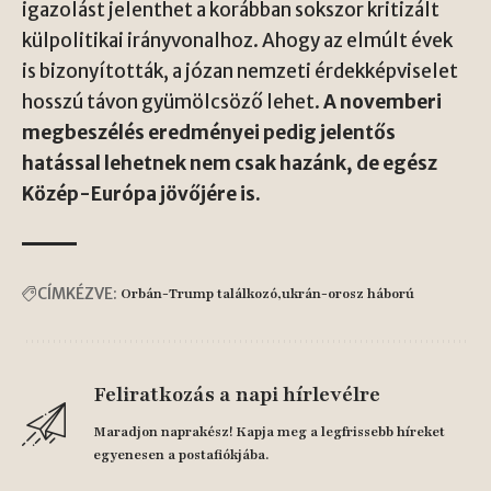
igazolást jelenthet a korábban sokszor kritizált
külpolitikai irányvonalhoz. Ahogy az elmúlt évek
is bizonyították, a józan nemzeti érdekképviselet
hosszú távon gyümölcsöző lehet.
A novemberi
megbeszélés eredményei pedig jelentős
hatással lehetnek nem csak hazánk, de egész
Közép-Európa jövőjére is.
CÍMKÉZVE:
Orbán-Trump találkozó
ukrán-orosz háború
Feliratkozás a napi hírlevélre
Maradjon naprakész! Kapja meg a legfrissebb híreket
egyenesen a postafiókjába.